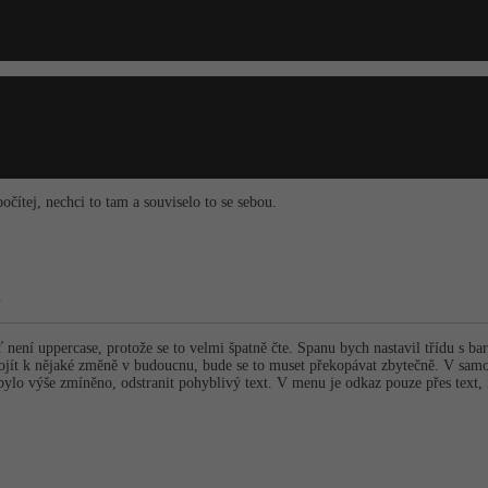
čítej, nechci to tam a souviselo to se sebou.
.
 není uppercase, protože se to velmi špatně čte. Spanu bych nastavil třídu s 
dojít k nějaké změně v budoucnu, bude se to muset překopávat zbytečně. V sa
bylo výše zmíněno, odstranit pohyblivý text. V menu je odkaz pouze přes text,