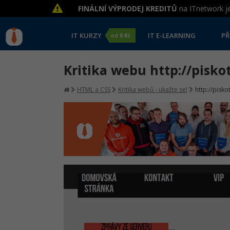
FINÁLNÍ VÝPRODEJ KREDITŮ
na ITnetwork je
IT KURZY
IT E-LEARNING
PŘ
od
0 Kč
Kritika webu http://piskot
HTML a CSS
Kritika webů - ukažte se!
http://pisko