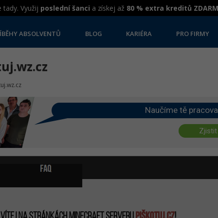
 tady. Využij
poslední šanci
a získej až
80 % extra kreditů ZDAR
ÍBĚHY ABSOLVENTŮ
BLOG
KARIÉRA
PRO FIRMY
uj.wz.cz
tuj.wz.cz
Naučíme tě pracova
Zjistit