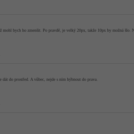
yž mohl bych ho zmenšit. Po pravdě, je velký 20px, takže 10px by možná šlo. N
.
e dát do prostřed. A vůbec, nejde s ním hýbnout do prava.
.