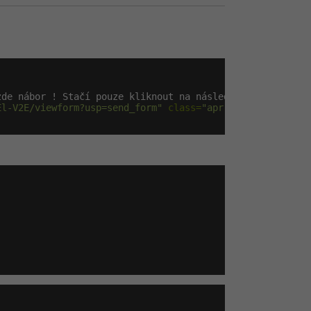
zde nábor ! Stačí pouze kliknout na následující odkaz, s
El-V2E/viewform?usp=send_form"
 class=
"apr"
><strong
 class