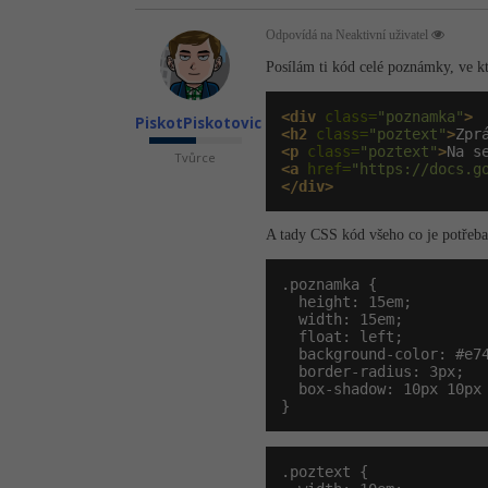
Odpovídá na Neaktivní uživatel
Posílám ti kód celé poznámky, ve kt
<div
 class=
"poznamka"
>
PiskotPiskotovic
<h2
 class=
"poztext"
>
Zpr
<p
 class=
"poztext"
>
Na s
Tvůrce
<a
 href=
"https://docs.g
</div>
A tady CSS kód všeho co je potřeba
.poznamka {

  height: 15em;

  width: 15em;

  float: left;

  background-color: #e74
  border-radius: 3px;

  box-shadow: 10px 10px 
}
.poztext {
