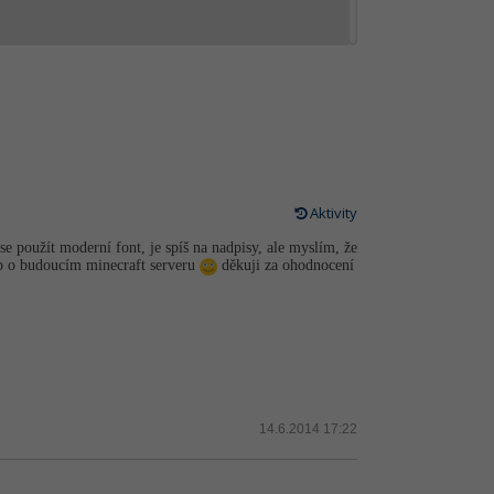
Aktivity
se použít moderní font, je spíš na nadpisy, ale myslím, že
eb o budoucím minecraft serveru
děkuji za ohodnocení
14.6.2014 17:22