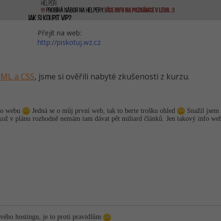
Přejít na web:
http://piskotuj.wz.cz
HTML a CSS
, jsme si ověřili nabyté zkušenosti z kurzu.
ího webu
Jedná se o můj první web, tak to berte trošku ohled
Snažil jsem 
kož v plánu rozhodně nemám tam dávat pět miliard článků. Jen takový info w
.
vého hostingu, je to proti pravidlům