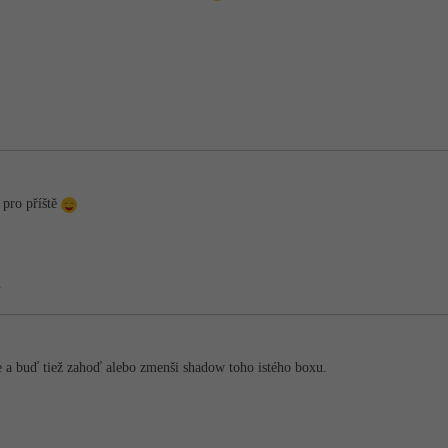
 pro příště
.
e a buď tiež zahoď alebo zmenši shadow toho istého boxu.