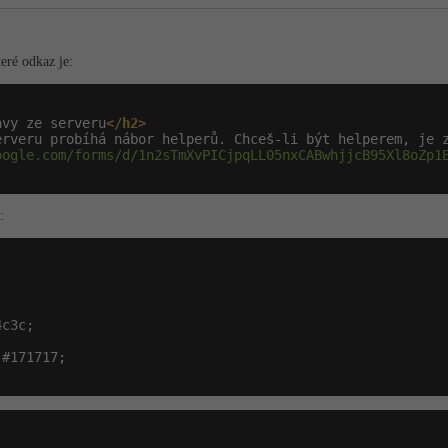
eré odkaz je:
ávy ze serveru
</h2>
erveru probíhá nábor helperů. Chceš-li být helperem, je 
oogle.com/forms/d/1n2sTmXvPICjpqLL05nxCABwhjjcB95Xl8oZp1
:
c3c;

#171717;
