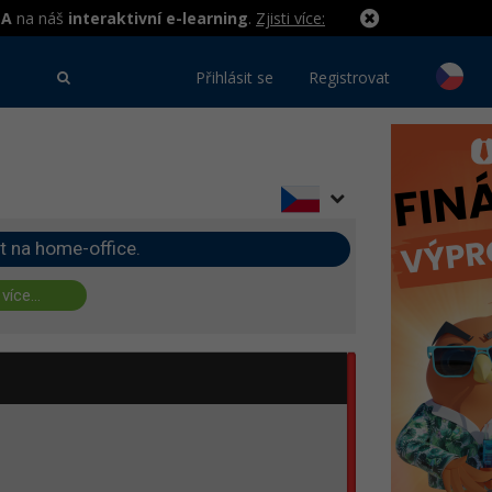
MA
na náš
interaktivní e-learning
.
Zjisti více:
Přihlásit se
Registrovat
t na home-office.
 více...