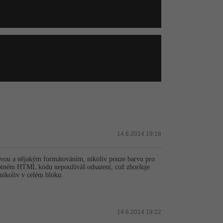
14.6.2014 19:18
barvou a nějakým formátováním, nikoliv pouze barvu pro
motném HTML kódu nepoužíváš odsazení, což zhoršuje
 nikoliv v celém bloku.
14.6.2014 19:22