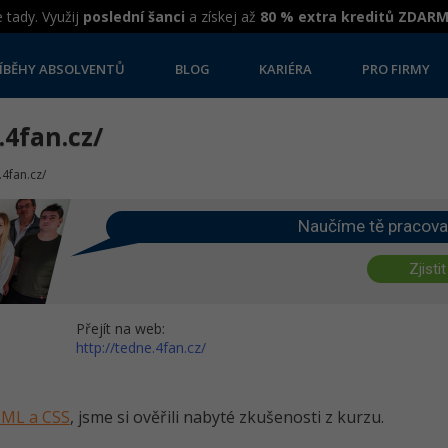
 tady. Využij
poslední šanci
a získej až
80 % extra kreditů ZDAR
ÍBĚHY ABSOLVENTŮ
BLOG
KARIÉRA
PRO FIRMY
.4fan.cz/
.4fan.cz/
Naučíme tě pracova
Zjistit
Přejít na web:
http://tedne.4fan.cz/
HTML a CSS
, jsme si ověřili nabyté zkušenosti z kurzu.