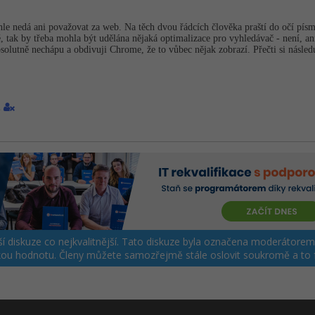
le nedá ani považovat za web. Na těch dvou řádcích člověka praští do očí písme
 tak by třeba mohla být udělána nějaká optimalizace pro vyhledávač - není, ani
bsolutně nechápu a obdivuji Chrome, že to vůbec nějak zobrazí. Přečti si násled
2
jší diskuze co nejkvalitnější. Tato diskuze byla označena moderátore
sokou hodnotu. Členy můžete samozřejmě stále oslovit soukromě a to