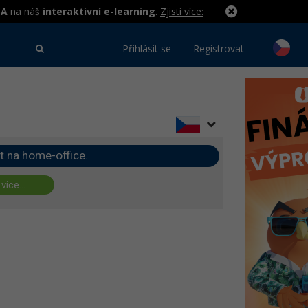
MA
na náš
interaktivní e-learning
.
Zjisti více:
Přihlásit se
Registrovat
t na home-office.
 více...