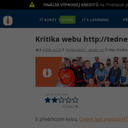
FINÁLNÍ VÝPRODEJ KREDITŮ
na ITnetwork je
IT KURZY
IT E-LEARNING
PŘ
od
0 Kč
Kritika webu http://tedne
HTML a CSS
Kritika webů - ukažte se!
http://tedne
Jak se ti líbí web?
4 hlasů
V předchozím kvízu,
Online test znalostí 