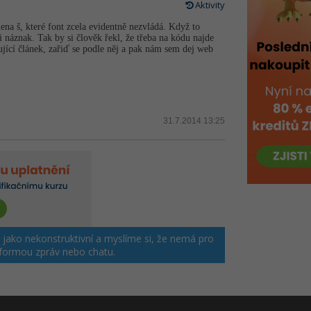
Aktivity
na š, které font zcela evidentně nezvládá. Když to
 náznak. Tak by si člověk řekl, že třeba na kódu najde
ující článek, zařiď se podle něj a pak nám sem dej web
31.7.2014 13:25
m jako nekonstruktivní a myslíme si, že nemá pro
 formou zpráv nebo chatu.