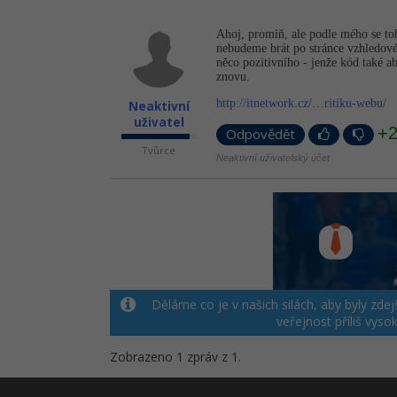
Ahoj, promiň, ale podle mého se toh
nebudeme brát po stránce vzhledové,
něco pozitivního - jenže kód také a
znovu.
http://itnetwork.cz/…ritiku-webu/
Neaktivní
uživatel
+
Odpovědět
Tvůrce
Neaktivní uživatelský účet
Děláme co je v našich silách, aby byly zde
veřejnost příliš vy
Zobrazeno 1 zpráv z 1.