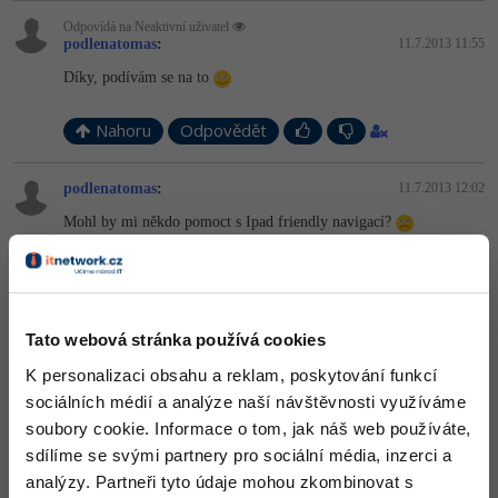
Odpovídá na Neaktivní uživatel
podlenatomas
:
11.7.2013 11:55
Díky, podívám se na to
Nahoru
Odpovědět
podlenatomas
:
11.7.2013 12:02
Mohl by mi někdo pomoct s Ipad friendly navigací?
Nahoru
Odpovědět
Tato webová stránka používá cookies
Odpovídá na podlenatomas
Honza Bittner
:
11.7.2013 12:14
K personalizaci obsahu a reklam, poskytování funkcí
sociálních médií a analýze naší návštěvnosti využíváme
Grafika není špatná ...
soubory cookie. Informace o tom, jak náš web používáte,
Z kódu bych vybral JS a dal ho do samostatného souboru ...
sdílíme se svými partnery pro sociální média, inzerci a
Možná bych také nedával takovou černou barvu, dnes frčí spíš
analýzy. Partneři tyto údaje mohou zkombinovat s
světlé weby