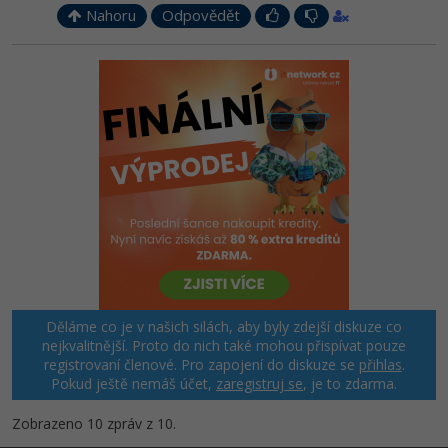
Nahoru
Odpovědět
Děláme co je v našich silách, aby byly zdejší diskuze co
nejkvalitnější. Proto do nich také mohou přispívat pouze
registrovaní členové. Pro zapojení do diskuze se
přihlas
.
Pokud ještě nemáš účet,
zaregistruj se
, je to zdarma.
Zobrazeno 10 zpráv z 10.