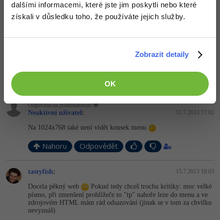
dalšími informacemi, které jste jim poskytli nebo které
Nahoru
Odpovědět
získali v důsledku toho, že používáte jejich služby.
Kit
:
11.7.2013 12:26
Vypadá to docela pěkně, ale v ukázce kódu v Notepad++ bych
Zobrazit detaily
raději viděl něco jiného, než logickou špagetu.
+1
Nahoru
Odpovědět
OK
Odpovídá na podlenatomas
Neaktivní uživatel
:
11.7.2013 17:02
Na 1024x768 také není vidět kousek menu
Nahoru
Odpovědět
tastyfish
:
15.7.2013 18:03
Docela pěkný web
Pokud tedy chceš trochu kritiky: moc velké
písmo, při zmenšení prohlížeče to "tp" nahoře leze do menu a ve
zdrojovém HTML mám rád odsazování (jinak se v tom za chvilku
nevyznáš)