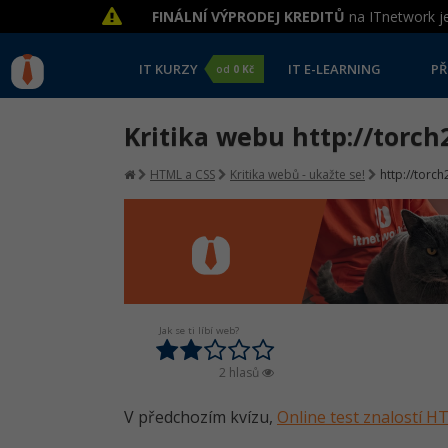
FINÁLNÍ VÝPRODEJ KREDITŮ
na ITnetwork je
IT KURZY
IT E-LEARNING
PŘ
od
0 Kč
Kritika webu http://torch2
HTML a CSS
Kritika webů - ukažte se!
http://torch
Jak se ti líbí web?
2 hlasů
V předchozím kvízu,
Online test znalostí 