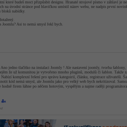
stní které budeš moct přizpůsbit designu. Hranaté strojové písmo v záhlaví je
ch na úvodní stránce pod hlavičkou umístil název webu, ne nadpis první novink
u bloků nabídky.
edotažený.
s Joomlu? Asi to nemá smysl řekl bych.
Ano jedno tlačítko na instalaci Joomly ! Ale nastavení joomly, tvorba šablony
ejěm že už komunitou je vytvořeno mnoho pluginů, modulů či šablon. Takže za
 Nabízí komplexní řešení pro správu kategoirií, článku, registrace uživatelů. Š
otit kód nemá smysl, ale Joomlu jako pro velký web bych nekritizoval. Samoz
le hodně firem šáhne po něčem hotovým, vyspělým a najme raději programátora,
1
ed