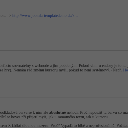
lona ->
http://www.joomla-templatedemo.de/?…
 defacto srovnatelný s webnode a jim podobným. Pokud vím, u endory je to na 
asi ze hry). Nemám rád změnu kurzoru myši, pokud to není systémový. (Např.
Ho
podkladová barva se k ním ale
aboslutně
nehodí. Proč nepoužít tu barvu co m
ící se hover při přejetí myší, jak u samotného textu, tak u kursoru.
em X řádků dlouhou mezeru. Proč? Vypadá to blbě a neprofesionálně. Počítadl