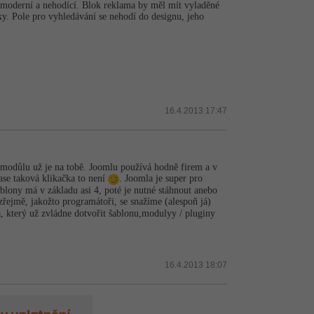
 nemoderní a nehodící. Blok reklama by měl mít vyladěné
y. Pole pro vyhledávání se nehodí do designu, jeho
16.4.2013 17:47
, modůlu už je na tobě. Joomlu používá hodně firem a v
se taková klikačka to není
. Joomla je super pro
ablony má v základu asi 4, poté je nutné stáhnout anebo
řejmě, jakožto programátoři, se snažíme (alespoň já)
 který už zvládne dotvořit šablonu,modulyy / pluginy
16.4.2013 18:07