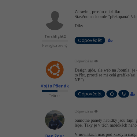
Zdravím, prosím o kritiku.
Stavěno na Joomle "překopaná" šab
Diky
Torchlight2
Odpovědět
Neregistrovaný
Odpovídá na
Design ujde, ale web na Joomla! je
to říst, prostě se mi celá grafika(
NE").
Vojta Pšenák
Odpovědět
Tvůrce
Odpovídá na
Samotné panely nabídky jsou fajn, 
lépe. Taky je v těch nabídkách nehod
V novinkách máš pod každým nadpis
Ben Žour