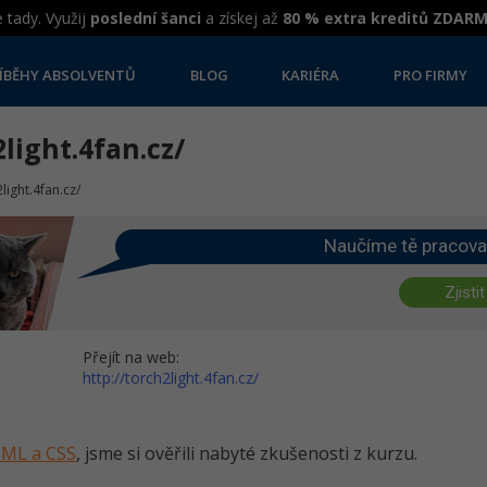
 tady. Využij
poslední šanci
a získej až
80 % extra kreditů ZDAR
ÍBĚHY ABSOLVENTŮ
BLOG
KARIÉRA
PRO FIRMY
light.4fan.cz/
2light.4fan.cz/
Naučíme tě pracova
Zjistit
Přejít na web:
http://torch2light.4fan.cz/
HTML a CSS
, jsme si ověřili nabyté zkušenosti z kurzu.