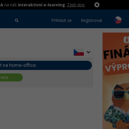
MA
na náš
interaktivní e-learning
.
Zjisti více:
Přihlásit se
Registrovat
t na home-office.
 více...