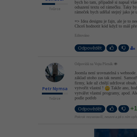
bych ho tam, případně si napsal vla
odsazení textu od rámečku. Taky by
Tvůrce
rámeček bych udělal stejný jako je 
=>
Idea designu je fajn, ale je to n
Chceš hodnotit kód když to máš pře
Editováno
Odpovědět
Odpovídá na Vojta Pšenák
Joomla není srovnatelná s webnode. 
základ utoho zas tak neumí. Samozř
firmy, kde už chtějí udržovat obsah.
vytvořit vlastní !
Takže ano, hodn
Petr Nymsa
vytvářet vlastní programy, apod. A
podle potřeb
Tvůrce
+
Odpovědět
Pokrok nezastavíš, neusni a jdi s ním vpř