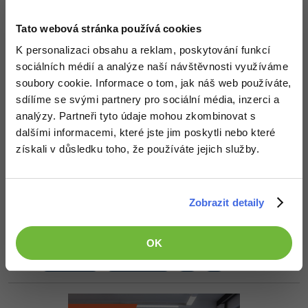
Do budoucna by určitě nebylo od věci používat HTML5 tagy
Tato webová stránka používá cookies
Ty boční karty by bylo vhodné nějak sladit. Tzn. buď ať jsou obě
K personalizaci obsahu a reklam, poskytování funkcí
fixní, nebo obě statické.Ale tohle taky nevypadá moc pěkně když
přes sebe navzájem přejíždějí...
sociálních médií a analýze naší návštěvnosti využíváme
soubory cookie. Informace o tom, jak náš web používáte,
a nějak mi není jasné proč na titulce jsou dva sloupce (menší a
větší) s naprosto stejným obsahem ?
sdílíme se svými partnery pro sociální média, inzerci a
analýzy. Partneři tyto údaje mohou zkombinovat s
PS. -> neber to jako nějaké rýpání (moje weby mají taky spoustu
chyb),ale spíš jako možnost jak se zlepšit
dalšími informacemi, které jste jim poskytli nebo které
získali v důsledku toho, že používáte jejich služby.
Editováno
Nahoru
Odpovědět
Zobrazit detaily
Honza Bittner
:
21.6.2013 7:08
No, kdyby to neběželo na Wordpressu tak docela ok ...
OK
Nahoru
Odpovědět