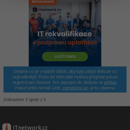
Děláme co je v našich silách, aby byly zdejší diskuze co
nejkvalitnější. Proto do nich také mohou přispívat pouze
registrovaní členové. Pro zapojení do diskuze se
přihlas
.
Pokud ještě nemáš účet,
zaregistruj se
, je to zdarma.
Zobrazeno 3 zpráv z 3.
ITnetwork.cz