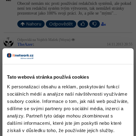
Obecně nemám nic proti používání redakčních systémů, ale pokud
není ten redakční systém tvým výtvorem, tak nemůžeš stránky
prezentovat jako 100% svoji práci. Jo, a píše se "mými"...
Nahoru
Odpovědět
Odpovídá na Vojtěch Mašek (Woyta)
TheAzer
:
14.11.2013 20:55
Díky. Samozřejmě, že mi nešlo o preznetaci mé 100% tvorby, ale
chtěl jsem pouze vědět, jak ta stránka působí, ale asi na ní nic
špatnýho, když nevíš, co napsat a raději opravuješ moje hrubky !
Tato webová stránka používá cookies
Nahoru
Odpovědět
K personalizaci obsahu a reklam, poskytování funkcí
sociálních médií a analýze naší návštěvnosti využíváme
Odpovídá na TheAzer
soubory cookie. Informace o tom, jak náš web používáte,
Neaktivní uživatel
:
14.11.2013 21:30
sdílíme se svými partnery pro sociální média, inzerci a
Zas tak moc si nefandi. Tu hrubku jsem ti mimochodem chtěl
analýzy. Partneři tyto údaje mohou zkombinovat s
opravit taky
dalšími informacemi, které jste jim poskytli nebo které
Když už bych nenašel nic jinýho, tak minimálně použití třídy
získali v důsledku toho, že používáte jejich služby.
uroven1 - proč jsi to sakra udělal? Ale je tam toho mnohem víc,
tak třeba několikanásobné použití identifikátorů, zástupný text pro