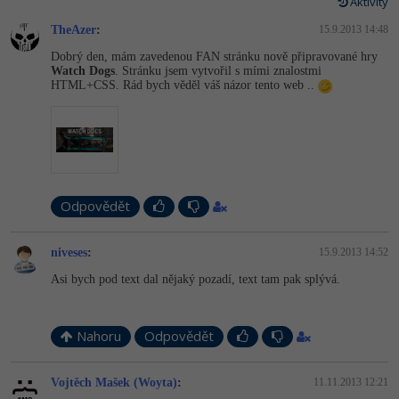
Video
Aktivity
-41%
TheAzer
Copywriter
:
15.9.2013 14:48
Algoritmy
Time management
Ostatní
Dobrý den, mám zavedenou FAN stránku nově připravované hry
-10%
Watch Dogs
. Stránku jsem vytvořil s mími znalostmi
WordPress specialista
Umělá inteligence (AI)
Windows
Fórum
HTML+CSS. Rád bych věděl váš názor tento web ..
SEO specialista
Pro děti
Linux
Příběhy absolventů
Více
Sítě
Blog
Kariéra
Fórum
Kybernetická bezpečnost
Odpovědět
Pro firmy
Elektronický podpis
niveses
:
15.9.2013 14:52
Asi bych pod text dal nějaký pozadí, text tam pak splývá.
Fórum
Nahoru
Odpovědět
Vojtěch Mašek (Woyta)
:
11.11.2013 12:21