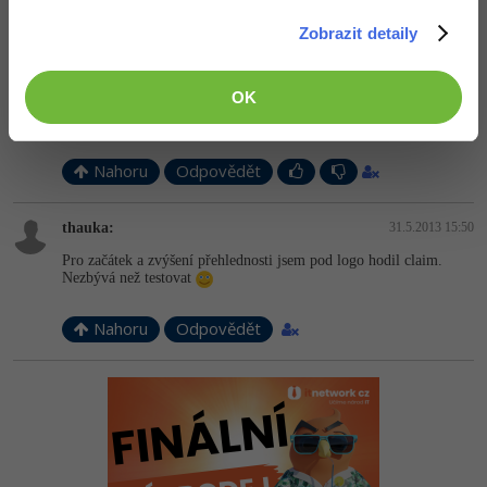
souhlasím se sdraco, při první otevření a přečtení nazvu stránky,
Zobrazit detaily
mě hned napadlo že návštěvník co neumí anglicky nepochopí o co
se jedná, chce to opravdu k logu zakomponovat nějakou design
botičku
trošku mě mátlo že jsou nahoře tlačítka pro vývěr typu boty a po
OK
rozkliknutí se vlevo zobrazí kategorie kde je to samé jen v jiné
formě.
Nahoru
Odpovědět
thauka:
31.5.2013 15:50
Pro začátek a zvýšení přehlednosti jsem pod logo hodil claim.
Nezbývá než testovat
Nahoru
Odpovědět