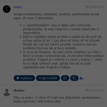
Video
-41%
kxmx
:
29.5.2013 12:53
Copywriter
Algoritmy
Time management
Ostatní
design je jednoduchý, přehledný, moderní, profesionální prostě
super, ale mam 3 připomínky.
-10%
WordPress specialista
Umělá inteligence (AI)
Windows
Fórum
u "nejoblíbenějších" jsou ty šipky jaksi rozhozené,
předpokládám, že mají fungovat a vypadat stejně jako u
SEO specialista
Pro děti
Linux
nejnovějších.
Příběhy absolventů
když si rozkliknu nějaký produkt a najedu na něj myší tak
ta lupa začína až asi 1-2px zleva od textu což mi připadá
Více
Sítě
Blog
hloupé aby tam byl takový proužek. možná to jsou jen
problémy firefoxu tak se na to mrkněte.
to už je jen hloupost, ale jsem svými redaktory na webu o
Kariéra
Fórum
Kybernetická bezpečnost
který se starám vychovávan tak, že převážně řeším podobné
problémy. English je s velkým e a czech s malým c. chtělo
Pro firmy
by to nějak sjednotit popř. pokud vím tak se jazyk
Elektronický podpis
nepřekládá takže English a Čeština.
Fórum
Nahoru
Odpovědět
thauka:
29.5.2013 13:14
Díky za reakci. U všech tří bodů jsou připomínky opodstatněné a
budou opraveny! Ještě jednou díky.