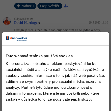
Nahoru
Odpovědět
Odpovídá na
David Hartinger
:
29.5.2013 13:16
Design je sice super, ale z šablony nevidím že se jedná o boty,
vypadá to jako prázdná šablona jako jsou výchozí třeba ve
WordPressu. Do pozadí body bych dal třeba vlevo a vpravo velké
průhledné obrázky nějakých modelek, bota by se hodila i do
hlavičky, loga, nějak to tam zakomponovat, aby to mělo look and
feel co to má mít.
Tato webová stránka používá cookies
+2
Nahoru
Odpovědět
K personalizaci obsahu a reklam, poskytování funkcí
sociálních médií a analýze naší návštěvnosti využíváme
thauka:
30.5.2013 9:20
soubory cookie. Informace o tom, jak náš web používáte,
Díky za reakci. Pravda je, že té "botoviny" to chce trochu přidat.
sdílíme se svými partnery pro sociální média, inzerci a
analýzy. Partneři tyto údaje mohou zkombinovat s
dalšími informacemi, které jste jim poskytli nebo které
Nahoru
Odpovědět
získali v důsledku toho, že používáte jejich služby.
ejoty
:
30.5.2013 10:28