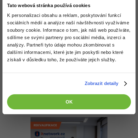
Co na tom hodnotit ?
Tato webová stránka používá cookies
+2
K personalizaci obsahu a reklam, poskytování funkcí
Nahoru
Odpovědět
sociálních médií a analýze naší návštěvnosti využíváme
soubory cookie. Informace o tom, jak náš web používáte,
Cverna
:
19.5.2013 15:01
sdílíme se svými partnery pro sociální média, inzerci a
analýzy. Partneři tyto údaje mohou zkombinovat s
dalšími informacemi, které jste jim poskytli nebo které
Nahoru
Odpovědět
získali v důsledku toho, že používáte jejich služby.
Odpovídá na chucck.norrris
David Hartinger
:
19.5.2013 15:12
Zobrazit detaily
Jestli jsi dělal ty obrázky v záhlaví, tak ty jsou hezké. Jinak
poměrně zbytečný web, který si snaží vydělat hrami jiných.
OK
+2
Nahoru
Odpovědět