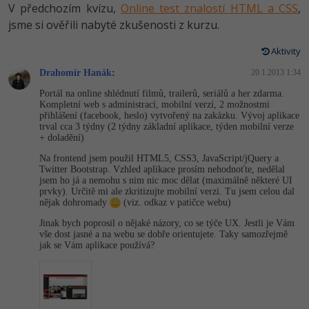
Video
V předchozím kvízu,
Online test znalostí HTML a CSS
,
-41%
jsme si ověřili nabyté zkušenosti z kurzu.
Copywriter
Algoritmy
Time management
Ostatní
Aktivity
-10%
WordPress specialista
Umělá inteligence (AI)
Windows
Fórum
Drahomír Hanák
:
20.1.2013 1:34
SEO specialista
Pro děti
Portál na online shlédnutí filmů, trailerů, seriálů a her zdarma.
Linux
Příběhy absolventů
Kompletní web s administrací, mobilní verzí, 2 možnostmi
přihlášení (facebook, heslo) vytvořený na zakázku. Vývoj aplikace
Více
Sítě
trval cca 3 týdny (2 týdny základní aplikace, týden mobilní verze
Blog
+ doladění)
Kariéra
Fórum
Na frontend jsem použil HTML5, CSS3, JavaScript/jQuery a
Kybernetická bezpečnost
Twitter Bootstrap. Vzhled aplikace prosím nehodnoťte, nedělal
jsem ho já a nemohu s nim nic moc dělat (maximálně některé UI
Pro firmy
Elektronický podpis
prvky). Určitě mi ale zkritizujte mobilní verzi. Tu jsem celou dal
nějak dohromady
(viz. odkaz v patičce webu)
Fórum
Jinak bych poprosil o nějaké názory, co se týče UX. Jestli je Vám
vše dost jasné a na webu se dobře orientujete. Taky samozřejmě
jak se Vám aplikace používá?