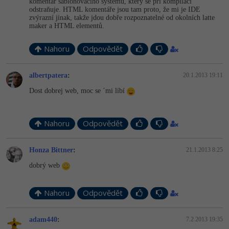
komentář šablonovacího systému, který se při kompilaci
odstraňuje. HTML komentáře jsou tam proto, že mi je IDE
zvýrazní jinak, takže jdou dobře rozpoznatelné od okolních latte
maker a HTML elementů.
Nahoru
Odpovědět
albertpatera
:
20.1.2013 19:11
Dost dobrej web, moc se ´mi líbí
Nahoru
Odpovědět
Honza Bittner
:
21.1.2013 8:25
dobrý web
Nahoru
Odpovědět
adam440
:
7.2.2013 19:35