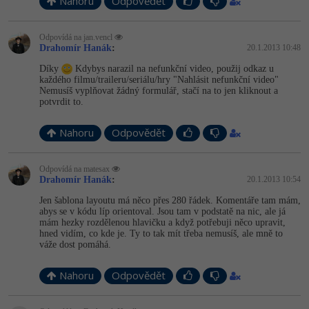
Nahoru
Odpovědět
Odpovídá na jan.vencl
Drahomír Hanák
:
20.1.2013 10:48
Díky
Kdybys narazil na nefunkční video, použij odkaz u
každého filmu/traileru/se­riálu/hry "Nahlásit nefunkční video"
Nemusíš vyplňovat žádný formulář, stačí na to jen kliknout a
potvrdit to.
Nahoru
Odpovědět
Odpovídá na matesax
Drahomír Hanák
:
20.1.2013 10:54
Jen šablona layoutu má něco přes 280 řádek. Komentáře tam mám,
abys se v kódu líp orientoval. Jsou tam v podstatě na nic, ale já
mám hezky rozdělenou hlavičku a když potřebuji něco upravit,
hned vidím, co kde je. Ty to tak mít třeba nemusíš, ale mně to
váže dost pomáhá.
Nahoru
Odpovědět