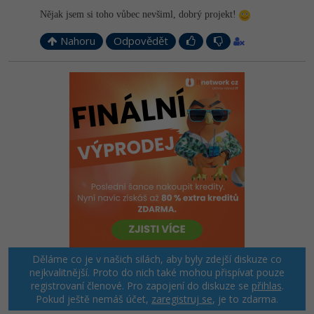
Nějak jsem si toho vůbec nevšiml, dobrý projekt!
Nahoru
Odpovědět
Děláme co je v našich silách, aby byly zdejší diskuze co
nejkvalitnější. Proto do nich také mohou přispívat pouze
registrovaní členové. Pro zapojení do diskuze se
přihlas
.
Pokud ještě nemáš účet,
zaregistruj se
, je to zdarma.