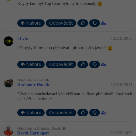
Kdyby tam byl Top Gear bylo by to dokonalý
.
Nahoru
Odpovědět
kl-vb
:
7.2.2013 20:06
Pěkný,ty filmy jdou přehrávat i přes mobil s javou?
Nahoru
Odpovědět
Odpovídá na kl-vb
Drahomír Hanák
:
7.2.2013 20:11
Dává tam emebedovací kód většinou na flash přehrávač. Jinak web
teď běží na befun.cz
Nahoru
Odpovědět
Odpovídá na Drahomír Hanák
David Hartinger
:
8.2.2013 16:52