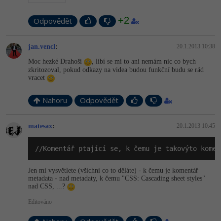
+2
Odpovědět
jan.vencl
:
20.1.2013 10:38
Moc hezké Drahoši
, líbí se mi to ani nemám nic co bych
zkritozoval, pokud odkazy na videa budou funkční budu se rád
vracet
Nahoru
Odpovědět
matesax
:
20.1.2013 10:45
//Komentář ptající se, k čemu je takovýto komen
Jen mi vysvětlete (všichni co to děláte) - k čemu je komentář
metadata - nad metadaty, k čemu "CSS: Cascading sheet styles"
nad CSS, ...?
Editováno