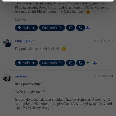
osobního na tom nevidím. Civilistům to nic neřekne, přečtou si
PHP, javascript, jQ-co? a tím budou asi končit. Mě se web nelíbí.
Ale moc se mi líbí ten dotaz - "Nějaká kritika?"
Editováno
Nahoru
Odpovědět
Filip Pýrek
:
22.3.2013 22:07
Dík pokusím se to nějak zlepšit
+1
Nahoru
Odpovědět
matesax
:
23.3.2013 6:44
Rada pro všechny:
"Web je v přestavbě"
Je dost zbytečné takovou stránku někde zveřejňovat. A měl by jsi
to od píky udělat znovu - ne předělat. (Aby to byl jasný, čistý kód
- jakož i výsledný design.)