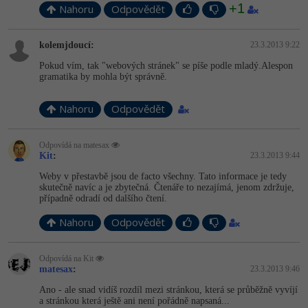
+1
Nahoru
Odpovědět
kolemjdoucí:
23.3.2013 9:22
Pokud vím, tak "webových stránek" se píše podle mladý.Alespon
gramatika by mohla být správně.
Nahoru
Odpovědět
Odpovídá na matesax
Kit
:
23.3.2013 9:44
Weby v přestavbě jsou de facto všechny. Tato informace je tedy
skutečně navíc a je zbytečná. Čtenáře to nezajímá, jenom zdržuje,
případně odradí od dalšího čtení.
Nahoru
Odpovědět
Odpovídá na Kit
matesax
:
23.3.2013 9:46
Ano - ale snad vidíš rozdíl mezi stránkou, která se průběžně vyvíjí
a stránkou která ještě ani není pořádně napsaná...