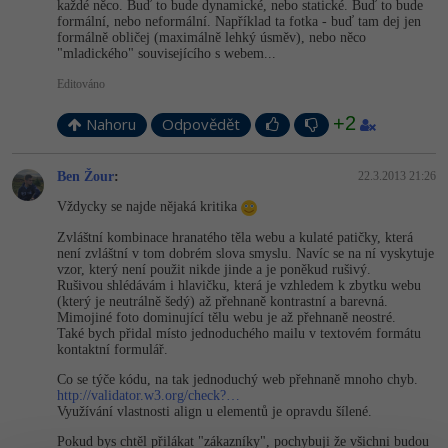
každé něco. Buď to bude dynamické, nebo statické. Buď to bude
formální, nebo neformální. Například ta fotka - buď tam dej jen
formálně obličej (maximálně lehký úsměv), nebo něco
"mladického" souvisejícího s webem...
Editováno
+2
Nahoru
Odpovědět
Ben Žour
:
22.3.2013 21:26
Vždycky se najde nějaká kritika
Zvláštní kombinace hranatého těla webu a kulaté patičky, která
není zvláštní v tom dobrém slova smyslu. Navíc se na ní vyskytuje
vzor, který není použit nikde jinde a je poněkud rušivý.
Rušivou shlédávám i hlavičku, která je vzhledem k zbytku webu
(který je neutrálně šedý) až přehnaně kontrastní a barevná.
Mimojiné foto dominující tělu webu je až přehnaně neostré.
Také bych přidal místo jednoduchého mailu v textovém formátu
kontaktní formulář.
Co se týče kódu, na tak jednoduchý web přehnaně mnoho chyb.
http://validator.w3.org/check?…
Využívání vlastnosti align u elementů je opravdu šílené.
Pokud bys chtěl přilákat "zákazníky", pochybuji že všichni budou