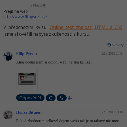
Video
3 hlasů
-41%
Copywriter
Přejít na web:
Algoritmy
Time management
Ostatní
http://www.filippyrek.cz/
-10%
WordPress specialista
Umělá inteligence (AI)
Windows
V předchozím kvízu,
Online test znalostí HTML a CSS
,
Fórum
jsme si ověřili nabyté zkušenosti z kurzu.
SEO specialista
Pro děti
Linux
Příběhy absolventů
Aktivity
Více
Sítě
Blog
Filip Pýrek
:
22.3.2013 20:54
Ahoj udělal jsem si osobní web, nějaká kritika?
Kariéra
Fórum
Kybernetická bezpečnost
Pro firmy
Elektronický podpis
Fórum
Odpovědět
Honza Bittner
:
22.3.2013 21:04
Pokud zhodnotím celkový dojem webu tak je to takový nic moc ..