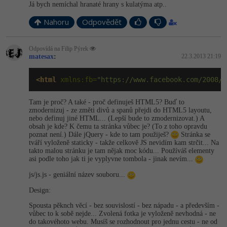
Já bych nemíchal hranaté hrany s kulatýma atp..
Nahoru
Odpovědět
Odpovídá na Filip Pýrek
matesax
:
22.3.2013 21:19
<html
 xmlns:fb=
"https://www.facebook.com/2008/f
Tam je proč? A také - proč definuješ HTML5? Buď to
zmodernizuj - ze změti divů a spanů přejdi do HTML5 layoutu,
nebo definuj jiné HTML... (Lepší bude to zmodernizovat.) A
obsah je kde? K čemu ta stránka vůbec je? (To z toho opravdu
poznat není.) Dále jQuery - kde to tam použiješ?
Stránka se
tváří vyloženě staticky - takže celkově JS nevidím kam strčit... Na
takto malou stránku je tam nějak moc kódu... Používáš elementy
asi podle toho jak ti je vyplyvne tombola - jinak nevím...
js/js.js - geniální název souboru...
Design:
Spousta pěknch věcí - bez souvislostí - bez nápadu - a především -
vůbec to k sobě nejde... Zvolená fotka je vyloženě nevhodná - ne
do takovéhoto webu. Musíš se rozhodnout pro jednu cestu - ne od