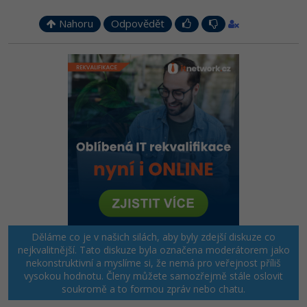
Nahoru
Odpovědět
Děláme co je v našich silách, aby byly zdejší diskuze co
nejkvalitnější. Tato diskuze byla označena moderátorem jako
nekonstruktivní a myslíme si, že nemá pro veřejnost příliš
vysokou hodnotu. Členy můžete samozřejmě stále oslovit
soukromě a to formou zpráv nebo chatu.