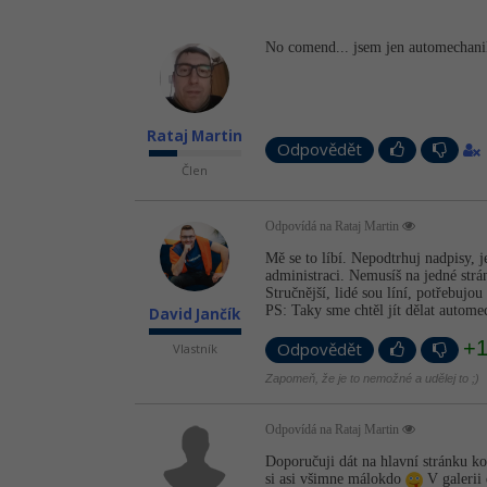
No comend... jsem jen automechanik
Rataj Martin
Odpovědět
Člen
Odpovídá na Rataj Martin
Mě se to líbí. Nepodtrhuj nadpisy, 
administraci. Nemusíš na jedné strá
Stručnější, lidé sou líní, potřebujo
PS: Taky sme chtěl jít dělat autom
David Jančík
+
Vlastník
Odpovědět
Zapomeň, že je to nemožné a udělej to ;)
Odpovídá na Rataj Martin
Doporučuji dát na hlavní stránku ko
si asi všimne málokdo
V galerii 