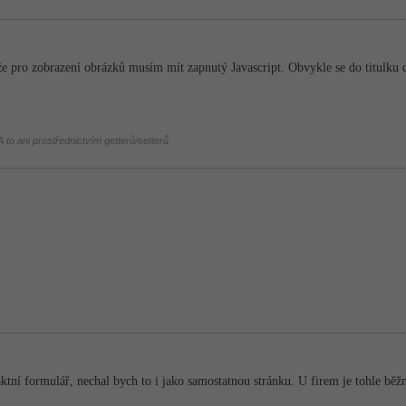
že pro zobrazení obrázků musím mít zapnutý Javascript. Obvykle se do titulku 
 to ani prostřednictvím getterů/setterů.
ktní formulář, nechal bych to i jako samostatnou stránku. U firem je tohle bě