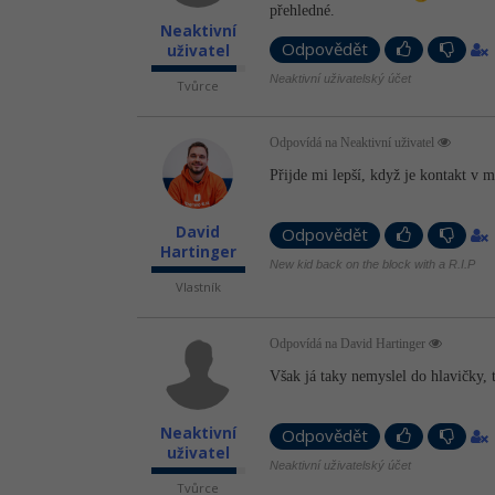
přehledné.
Neaktivní
Odpovědět
uživatel
Neaktivní uživatelský účet
Tvůrce
Odpovídá na Neaktivní uživatel
Přijde mi lepší, když je kontakt v m
David
Odpovědět
Hartinger
New kid back on the block with a R.I.P
Vlastník
Odpovídá na David Hartinger
Však já taky nemyslel do hlavičky, 
Neaktivní
Odpovědět
uživatel
Neaktivní uživatelský účet
Tvůrce