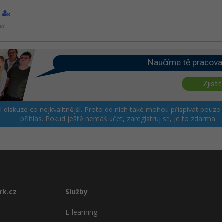
1
ed
Naučíme tě pracova
Zjistit
ší diskuze co nejkvalitnější. Proto do nich také mohou přispívat pouze
přihlas
. Pokud ještě nemáš účet,
zaregistruj se
, je to zdarma.
rk.cz
Služby
E-learning