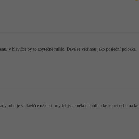
enu, v hlavičce by to zbytečně rušilo. Dává se většinou jako poslední položka.
tady toho je v hlavičce už dost, myslel jsem někde bublinu ke konci nebo na kra