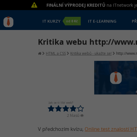
FINÁLNÍ VÝPRODEJ KREDITŮ
na ITnetwork je
IT KURZY
IT E-LEARNING
PŘ
od
0 Kč
Kritika webu http://www.m
HTML a CSS
Kritika webů - ukažte se!
http://www.m
Jak se ti líbí web?
2 hlasů
V předchozím kvízu,
Online test znalostí 