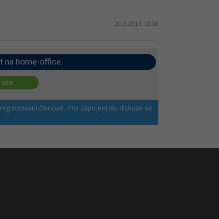
20.3.2013 10:38
t na home-office.
 více...
 registrovaní členové. Pro zapojení do diskuze se