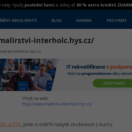
 tady. Využij
poslední šanci
a získej až
80 % extra kreditů ZDAR
ÍBĚHY ABSOLVENTŮ
BLOG
KARIÉRA
PRO FIRMY
alirstvi-interholc.hys.cz/
alirstvi-interholc.hys.cz/
Přejít na web:
http://www.malirstvi-interholc.hys.cz/
HTML a CSS
, jsme si ověřili nabyté zkušenosti z kurzu.