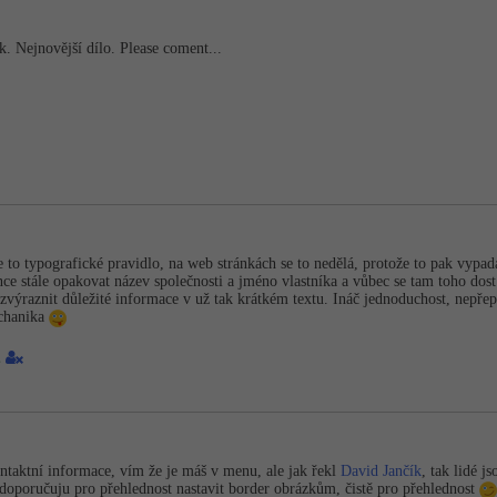
. Nejnovější dílo. Please coment...
je to typografické pravidlo, na web stránkách se to nedělá, protože to pak vy
nce stále opakovat název společnosti a jméno vlastníka a vůbec se tam toho dost
u zvýraznit důležité informace v už tak krátkém textu. Ináč jednoduchost, nepřep
echanika
1
ntaktní informace, vím že je máš v menu, ale jak řekl
David Jančík
, tak lidé j
doporučuju pro přehlednost nastavit border obrázkům, čistě pro přehlednost