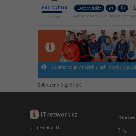
+
Petr Nymsa
Odpovědět
Pokrok nezastavíš, neusni a jdi s ním vpř
Tvůrce
Děláme co je v našich silách, aby byly zdej
Zobrazeno 8 zpráv z 8.
ITnetwork.cz
ITnetwo
Učíme národ IT
Blog