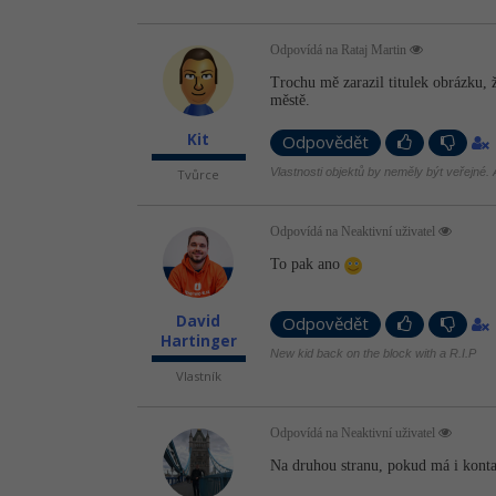
Odpovídá na Rataj Martin
Trochu mě zarazil titulek obrázku, 
městě.
Kit
Odpovědět
Vlastnosti objektů by neměly být veřejné. A
Tvůrce
Odpovídá na Neaktivní uživatel
To pak ano
David
Odpovědět
Hartinger
New kid back on the block with a R.I.P
Vlastník
Odpovídá na Neaktivní uživatel
Na druhou stranu, pokud má i konta