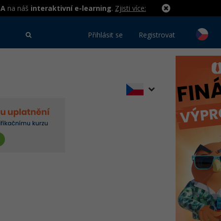
MA
na náš
interaktivní e-learning
.
Zjisti více:
Přihlásit se
Registrovat