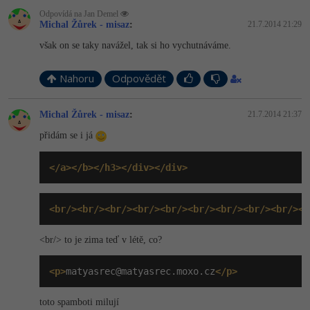
Odpovídá na Jan Demel
Michal Žůrek - misaz
:
21.7.2014 21:29
však on se taky navážel, tak si ho vychutnáváme.
Nahoru
Odpovědět
Michal Žůrek - misaz
:
21.7.2014 21:37
přidám se i já
</a></b></h3></div></div>
<br/><br/><br/><br/><br/><br/><br/><br/><br/><b
<br/> to je zima teď v létě, co?
<p>
matyasrec@matyasrec.moxo.cz
</p>
toto spamboti milují