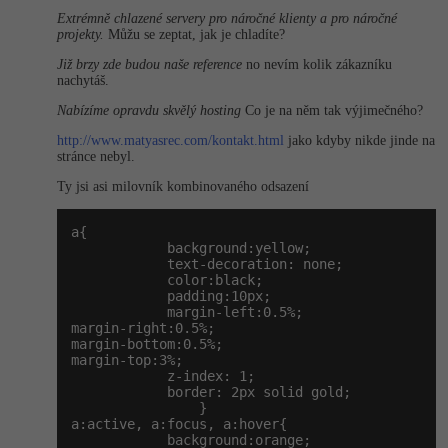
Extrémně chlazené servery pro náročné klienty a pro náročné
projekty.
Můžu se zeptat, jak je chladíte?
Již brzy zde budou naše reference
no nevím kolik zákazníku
nachytáš.
Nabízíme opravdu skvělý hosting
Co je na něm tak výjimečného?
http://www.matyasrec.com/kontakt.html
jako kdyby nikde jinde na
stránce nebyl.
Ty jsi asi milovník kombinovaného odsazení
a{

            background:yellow;

            text-decoration: none;

            color:black;

            padding:10px;

            margin-left:0.5%;

margin-right:0.5%;

margin-bottom:0.5%;

margin-top:3%;

            z-index: 1;

            border: 2px solid gold;

                }

a:active, a:focus, a:hover{

            background:orange;
