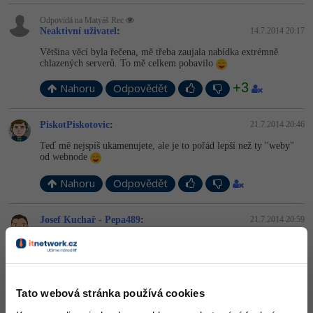
Odpovídá na Matyáš Rec
Neaktivní uživatel
:
14.7.2014 20:17
Většina věcí byla řečena, mě třeba zaujala nabídka extrémně
chlazených serverů. To mě celkem pobavilo
+3
Nahoru
Odpovědět
PiskotPiskotovic
:
21.7.2014 20:46
Teď mě nejspíš ukamenujete, ale je to pořád lepší než ty "weby"
od webnode
Nahoru
Odpovědět
Josef Kuchař - Pepa489
:
21.7.2014 20:59
Kdyby si tam dal reklamní banner, byl by to nejhezčí element
stránky
Nahoru
Odpovědět
Tato webová stránka používá cookies