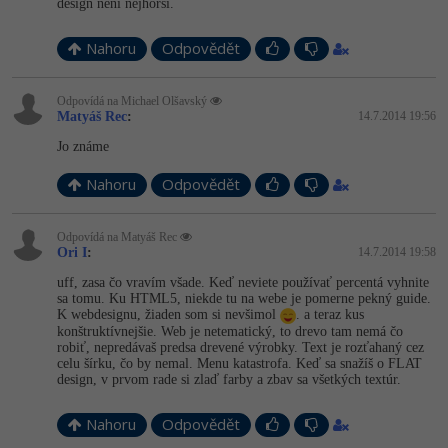
design není nejhorší.
Nahoru
Odpovědět
Odpovídá na Michael Olšavský
Matyáš Rec
:
14.7.2014 19:56
Jo známe
Nahoru
Odpovědět
Odpovídá na Matyáš Rec
Ori I
:
14.7.2014 19:58
uff, zasa čo vravím všade. Keď neviete používať percentá vyhnite
sa tomu. Ku HTML5, niekde tu na webe je pomerne pekný guide.
K webdesignu, žiaden som si nevšimol
. a teraz kus
konštruktívnejšie. Web je netematický, to drevo tam nemá čo
robiť, nepredávaš predsa drevené výrobky. Text je rozťahaný cez
celu šírku, čo by nemal. Menu katastrofa. Keď sa snažíš o FLAT
design, v prvom rade si zlaď farby a zbav sa všetkých textúr.
Nahoru
Odpovědět