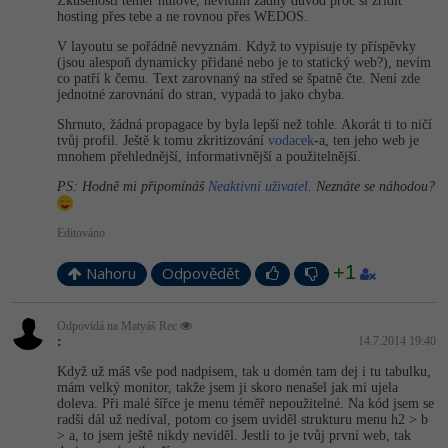
Zkušenosti téměř nulové, nevidím žádný důvod proč si zřídit
hosting přes tebe a ne rovnou přes WEDOS.
V layoutu se pořádně nevyznám. Když to vypisuje ty příspěvky
(jsou alespoň dynamicky přidané nebo je to statický web?), nevím
co patří k čemu. Text zarovnaný na střed se špatně čte. Není zde
jednotné zarovnání do stran, vypadá to jako chyba.
Shrnuto, žádná propagace by byla lepší než tohle. Akorát ti to ničí
tvůj profil. Ještě k tomu zkritizování
vodacek
-a, ten jeho web je
mnohem přehlednější, informativnější a použitelnější.
PS: Hodně mi připomínáš
Neaktivní uživatel
. Neznáte se náhodou?
Editováno
+1
Nahoru
Odpovědět
Odpovídá na Matyáš Rec
:
14.7.2014 19:40
Když už máš vše pod nadpisem, tak u domén tam dej i tu tabulku,
mám velký monitor, takže jsem ji skoro nenašel jak mi ujela
doleva. Při malé šířce je menu téměř nepoužitelné. Na kód jsem se
radši dál už nedíval, potom co jsem uviděl strukturu menu h2 > b
> a, to jsem ještě nikdy neviděl. Jestli to je tvůj první web, tak