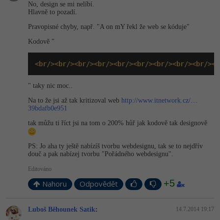
No, design se mi nelíbí.
Hlavně to pozadí.
Pravopisné chyby, např. "A on mY řekl že web se kóduje"
Kodově "
<br/><br/><br/><br/><br/><br/><br/><br/><br/><b
" taky nic moc..
Na to že jsi až tak kritizoval web
http://www.itnetwork.cz/…
39bdafb0e951
tak můžu ti říct jsi na tom o 200% hůř jak kodově tak designově
PS: Jo aha ty ještě nabízíš tvorbu webdesignu, tak se to nejdřív
douč a pak nabízej tvorbu "Pořádného webdesignu".
Editováno
+5
Nahoru
Odpovědět
Luboš Běhounek Satik
:
14.7.2014 19:17