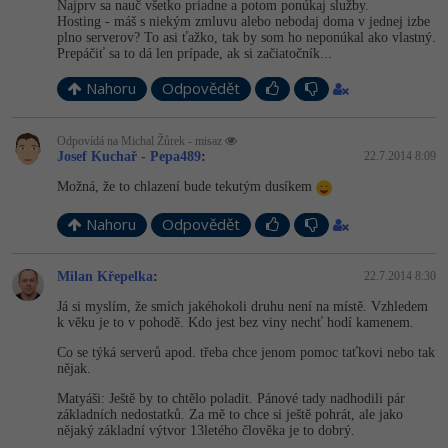
Najprv sa nauč všetko priadne a potom ponúkaj služby.
Hosting - máš s niekým zmluvu alebo nebodaj doma v jednej izbe
plno serverov? To asi ťažko, tak by som ho neponúkal ako vlastný.
Prepáčiť sa to dá len prípade, ak si začiatočník...
Nahoru
Odpovědět
Odpovídá na Michal Žůrek - misaz
Josef Kuchař - Pepa489
:
22.7.2014 8:09
Možná, že to chlazení bude tekutým dusíkem
Nahoru
Odpovědět
Milan Křepelka
:
22.7.2014 8:30
Já si myslím, že smích jakéhokoli druhu není na místě. Vzhledem
k věku je to v pohodě. Kdo jest bez viny nechť hodí kamenem.
Co se týká serverů apod. třeba chce jenom pomoc taťkovi nebo tak
nějak.
Matyáši: Ještě by to chtělo poladit. Pánové tady nadhodili pár
základních nedostatků. Za mě to chce si ještě pohrát, ale jako
nějaký základní výtvor 13letého člověka je to dobrý.