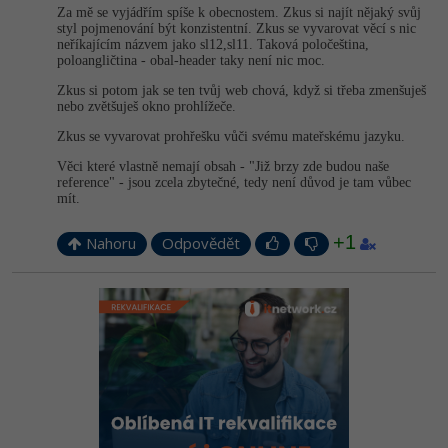
Za mě se vyjádřím spíše k obecnostem. Zkus si najít nějaký svůj
styl pojmenování být konzistentní. Zkus se vyvarovat věcí s nic
neříkajícím názvem jako sl12,sl11. Taková poločeština,
poloangličtina - obal-header taky není nic moc.
Zkus si potom jak se ten tvůj web chová, když si třeba zmenšuješ
nebo zvětšuješ okno prohlížeče.
Zkus se vyvarovat prohřešku vůči svému mateřskému jazyku.
Věci které vlastně nemají obsah - "Již brzy zde budou naše
reference" - jsou zcela zbytečné, tedy není důvod je tam vůbec
mít.
+1
Nahoru
Odpovědět