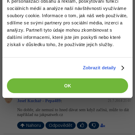
K personalizaci obsahu a reklam, poskytování funkcí
Jan Demel
:
21.7.2014 21:02
sociálních médií a analýze naší návštěvnosti využíváme
Nebuďte na něj zas tak hnusní
Každý nějak začínal. Beru, že
když už to tu člověk dává tak že by měl s kritikou počítat a pro
soubory cookie. Informace o tom, jak náš web používáte,
chválu si chodit k babičce, ale to s tím reklamním bannerem je
sdílíme se svými partnery pro sociální média, inzerci a
zase moc přehnané ...
analýzy. Partneři tyto údaje mohou zkombinovat s
Nahoru
Odpovědět
dalšími informacemi, které jste jim poskytli nebo které
získali v důsledku toho, že používáte jejich služby.
Odpovídá na Jan Demel
Josef Kuchař - Pepa489
:
21.7.2014 21:06
A jak mu ta stránka celá "skáče" z home na webdesign to je
Zobrazit detaily
normální?
Nahoru
Odpovědět
OK
Odpovídá na Jan Demel
Josef Kuchař - Pepa489
:
21.7.2014 21:07
No dobře, ale nemusí to hned dávat sem když začíná, může to dát
například na jakpsatweb.cz
Nahoru
Odpovědět