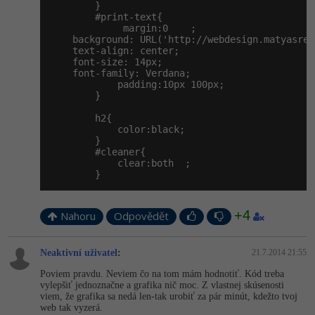
        }

        #print-text{

             margin:0    ;

    background: URL('http://webdesign.matyasrec
    text-align: center;

    font-size: 14px;

    font-family: Verdana;

            padding:10px 100px;

        }

        h2{

            color:black;

        }

        #cleaner{

            clear:both  ;

        }
+4
Nahoru
Odpovědět
Neaktivní uživatel
:
21.7.2014 21:55
Poviem pravdu. Neviem čo na tom mám hodnotiť. Kód treba
vylepšiť jednoznačne a grafika nič moc. Z vlastnej skúsenosti
viem, že grafika sa nedá len-tak urobiť za pár minút, kdežto tvoj
web tak vyzerá.