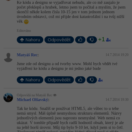
Ke kódu a designu se vyjadřovat nebudu, ale co mě zaujalo je
počet překlepů a hrubek, letmo jsem to počítal a myslím, že jsem
skončil někde kolem čísla 10-15 jen v tom jednom jednom
úvodním odstavci, což mi přijde dost katastrofální i na tvůj nižší
věk
Editováno
+1
Nahoru
Odpovědět
Matyáš Rec
:
14.7.2014 19:20
Jsme zde od designu a od tvorby www. Mohl bych vědět tvé
vyjádření ke kódu a designu je mi jedno jaké bude
Nahoru
Odpovědět
Odpovídá na Matyáš Rec
Michael Olšavský
:
14.7.2014 19:30
Tak ke kódu. Snažíš se používat HTML5, ale vůbec to u tebe
nemá smysl. Máš úplně nesmyslnou strukturu elementů. Názvy
jednotlivých elementů jsou naprosto nesmyslné. Web nemá co
ukázat. V tomhle případě bych radší hodnotil obsah, který je ale
na ještě horší úrovni. Můj tip bylo 9-10 let, když jsem si to četl.