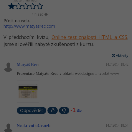
Video
Jak se ti líbí web?
-41%
Copywriter
Algoritmy
Time management
Ostatní
4 hlasů
Přejít na web:
-10%
WordPress specialista
Umělá inteligence (AI)
http://www.matyasrec.com
Windows
Fórum
V předchozím kvízu,
Online test znalostí HTML a CSS
,
SEO specialista
Pro děti
Linux
Příběhy absolventů
jsme si ověřili nabyté zkušenosti z kurzu.
Více
Sítě
Blog
Aktivity
Matyáš Rec
:
14.7.2014 18:42
Kariéra
Fórum
Kybernetická bezpečnost
Prezentace Matyáše Rece v oblasti webdesignu a tvorbě www
Pro firmy
Elektronický podpis
Fórum
-1
Odpovědět
Neaktivní uživatel
:
14.7.2014 18:54