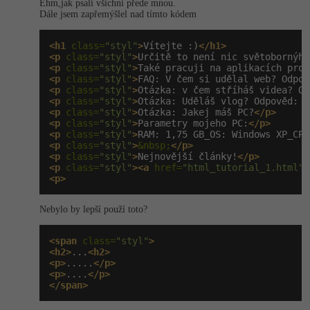
Ehm,jak psali všichni přede mnou.
Dále jsem zapřemýšlel nad tímto kódem
<h1
 class=
"styl"
>
Vítejte :)
</h1>
<p
 class=
"styl"
>
Určitě to není nic světobornýho
<p
 class=
"styl"
>
Také pracuji na aplikacích pro 
<p
 class=
"styl"
>
FAQ: V čem si udělal web? Odpov
<p
 class=
"styl"
>
Otázka: v čem stříháš videa? Od
<p
 class=
"styl"
>
Otázka: Uděláš vlog? Odpověd: N
<p
 class=
"styl"
>
Otázka: Jakej máš PC?
</p>
<p
 class=
"styl"
>
Parametry mojeho PC:
</p>
<p
 class=
"styl"
>
RAM: 1,75 GB_OS: Windows XP_CPU
<p
 class=
"styl"
>
&nbsp;
</p>
<p
 class=
"styl"
>
Nejnovější články!
</p>
<p
 class=
"styl"
><a
 href=
"html_tutorial_1.html"
 
<p>
Nebylo by lepší použí toto?
<span
 class=
"styl"
>
<h2>
...
<h2>
<p>
.....
</p>
<p>
....
</p>
</span>