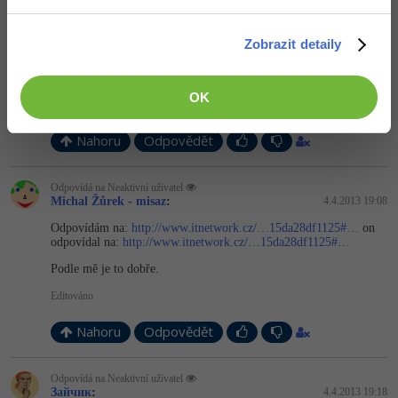
Nahoru
Odpovědět
Zobrazit detaily
Odpovídá na Michal Žůrek - misaz
Neaktivní uživatel
:
4.4.2013 18:55
OK
Tak pak odpovídáš na špatného uživatele
Nahoru
Odpovědět
Odpovídá na Neaktivní uživatel
Michal Žůrek - misaz
:
4.4.2013 19:08
Odpovídám na:
http://www.itnetwork.cz/…15da28df1125#…
on
odpovídal na:
http://www.itnetwork.cz/…15da28df1125#…
Podle mě je to dobře.
Editováno
Nahoru
Odpovědět
Odpovídá na Neaktivní uživatel
Зайчик
:
4.4.2013 19:18