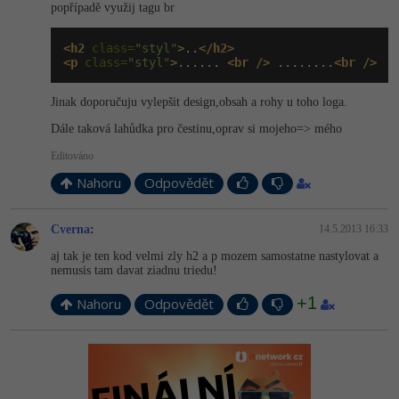
popřípadě využij tagu br
<h2
 class=
"styl"
>
..
</h2>
<p
 class=
"styl"
>
...... 
<br
/>
 ........
<br
/>
Jinak doporučuju vylepšit design,obsah a rohy u toho loga.
Dále taková lahůdka pro čestinu,oprav si mojeho=> mého
Editováno
Nahoru
Odpovědět
Cverna
:
14.5.2013 16:33
aj tak je ten kod velmi zly h2 a p mozem samostatne nastylovat a
nemusis tam davat ziadnu triedu!
+1
Nahoru
Odpovědět