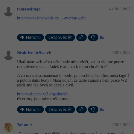
tomasodrago
:
4.4.2013 18:27
http://www.itnetwork.cz/…-tvorbu-webu
Nahoru
Odpovědět
Neaktivní uživatel
:
4.4.2013 18:33
Ukaž nám web až na něm bude něco vidět, zatím vidíme pouze
roztodivné menu a řádek textu, co k tomu chceš říct?
A co má sakra znamenat to body, potom hlavička (bez meta tagů!)
a potom další body? Mám dojem že tahle čuňárna není práce WZ,
jestli ano tak bych se docela divil...
http://validator.w3.org/check?…
tři errory jsou taky trošku moc.
Nahoru
Odpovědět
Зайчик
:
4.4.2013 18:39
„Za jednu minutu (i dřív) web developer pozná, zda se mu web