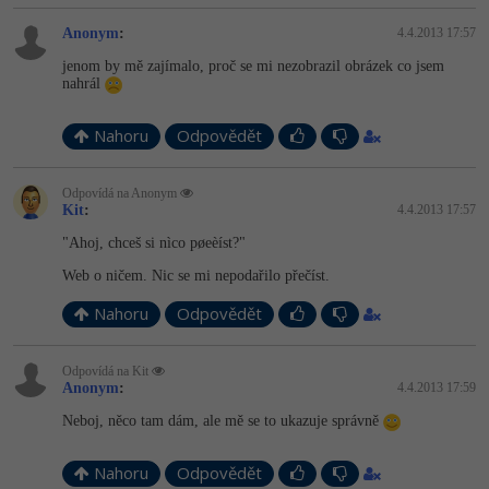
Video
-41%
Anonym
:
4.4.2013 17:57
Copywriter
Algoritmy
Time management
Ostatní
jenom by mě zajímalo, proč se mi nezobrazil obrázek co jsem
-10%
nahrál
WordPress specialista
Umělá inteligence (AI)
Windows
Fórum
Nahoru
Odpovědět
SEO specialista
Pro děti
Linux
Příběhy absolventů
Odpovídá na Anonym
Více
Sítě
Blog
Kit
:
4.4.2013 17:57
"Ahoj, chceš si nìco pøeèíst?"
Kariéra
Fórum
Kybernetická bezpečnost
Web o ničem. Nic se mi nepodařilo přečíst.
Pro firmy
Elektronický podpis
Nahoru
Odpovědět
Fórum
Odpovídá na Kit
Anonym
:
4.4.2013 17:59
Neboj, něco tam dám, ale mě se to ukazuje správně
Nahoru
Odpovědět