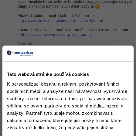
udělá, neudělá to nic nebo se to totálně rozsype a pochopíš co a jak
funguje - takhle jsem se naučil dělat weby já
Můžeš si stáhnout například tuhle šablonu ->
http://www.justfreetemplates.com/…view/64.html
Pokud chceš zůstat "doma", tak můžeš použít třeba mojí šablonu -
>
http://www.itnetwork.cz/…p-programing
Editováno
+1
Nahoru
Odpovědět
Odpovídá na Michal Žůrek - misaz
Neaktivní uživatel
:
4.4.2013 18:50
Tato webová stránka používá cookies
Tu reklamu tam nedal on, tu tam wecpal webzdarma ...
K personalizaci obsahu a reklam, poskytování funkcí
sociálních médií a analýze naší návštěvnosti využíváme
Nahoru
Odpovědět
soubory cookie. Informace o tom, jak náš web používáte,
sdílíme se svými partnery pro sociální média, inzerci a
Odpovídá na Neaktivní uživatel
analýzy. Partneři tyto údaje mohou zkombinovat s
Michal Žůrek - misaz
:
4.4.2013 18:53
dalšími informacemi, které jste jim poskytli nebo které
Spíš sem myslel: "Nejdříve jsem si myslel, že to menu je reklama.
získali v důsledku toho, že používáte jejich služby.
"