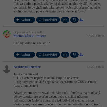
líbí, za hodinu pozná, zda by jej dokázal naplno využít, za jeden
den zjistí, že by chtěl mít taky takový web nebo alespoň na něm
spolupracovat... poté vidí tento web a jde dělat C++.“
Nahoru
Odpovědět
Odpovídá na Anonym
Michal Žůrek - misaz
:
4.4.2013 18:46
Kdo by klikal na reklamu?
Nahoru
Odpovědět
Neaktivní uživatel
:
4.4.2013 18:48
Ještě k tvému kódu:
-- H1 a ostatní nápisy se neumísťují do odstavce
-- tag <center> se také nepoužívá, nahrazuje se CSS vlastností
(text-align:center)
Abych jenom nekritizoval, tak dám radu - buďto si najdi nějaký
pěkný tutoriál pro tvorbu webu, nebo si stáhni nějakou
jednoduchou šablonu a hraj si s jednotlivými elementy a css
vlastnostmi, něco smaž, něco přidej, změň hodnotu, ono to něco