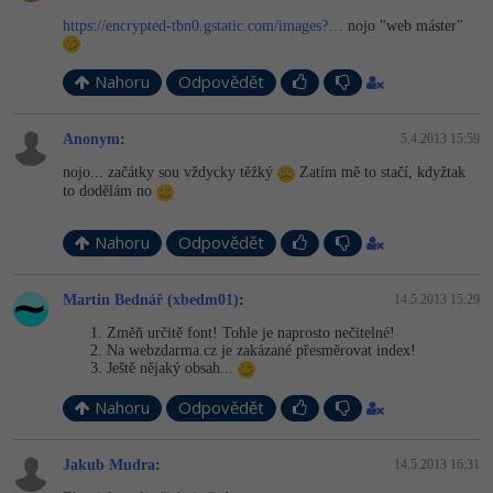
https://encrypted-tbn0.gstatic.com/images?…
nojo "web máster"
Nahoru
Odpovědět
Anonym
:
5.4.2013 15:59
nojo... začátky sou vždycky těžký
Zatím mě to stačí, kdyžtak
to dodělám no
Nahoru
Odpovědět
Martin Bednář (xbedm01)
:
14.5.2013 15:29
Změň určitě font! Tohle je naprosto nečitelné!
Na webzdarma.cz je zakázané přesměrovat index!
Ještě nějaký obsah...
Nahoru
Odpovědět
Jakub Mudra
:
14.5.2013 16:31