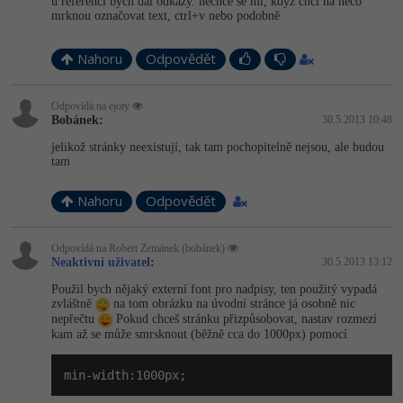
u referencí bych dal odkazy. nechce se mi, když chci na něco
mrknou označovat text, ctrl+v nebo podobně
Nahoru
Odpovědět
Odpovídá na ejoty
Bobánek:
30.5.2013 10:48
jelikož stránky neexistují, tak tam pochopitelně nejsou, ale budou
tam
Nahoru
Odpovědět
Odpovídá na Robert Zemánek (bobánek)
Neaktivní uživatel
:
30.5.2013 13:12
Použil bych nějaký externí font pro nadpisy, ten použitý vypadá
zvláštně
na tom obrázku na úvodní stránce já osobně nic
nepřečtu
Pokud chceš stránku přizpůsobovat, nastav rozmezí
kam až se může smrsknout (běžně cca do 1000px) pomocí
min-width:1000px;