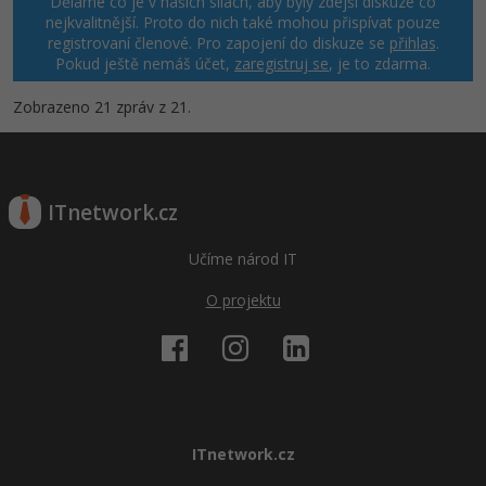
Děláme co je v našich silách, aby byly zdejší diskuze co
nejkvalitnější. Proto do nich také mohou přispívat pouze
registrovaní členové. Pro zapojení do diskuze se
přihlas
.
Pokud ještě nemáš účet,
zaregistruj se
, je to zdarma.
Zobrazeno 21 zpráv z 21.
ITnetwork.cz
Učíme národ IT
O projektu
ITnetwork.cz