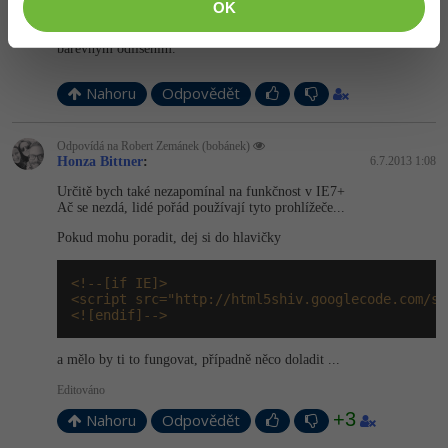
Podtržení odkazů považuji za malý přežitek kdy neexistovalo CSS.
OK
V dnešní době je ale potřeba se rozhodnout zda odlišit odkazy
podtržením(pod­tržený text by měl být pouze odkazem) nebo
barevným odlišením.
Nahoru
Odpovědět
Odpovídá na Robert Zemánek (bobánek)
Honza Bittner
:
6.7.2013 1:08
Určitě bych také nezapomínal na funkčnost v IE7+
Ač se nezdá, lidé pořád používají tyto prohlížeče...
Pokud mohu poradit, dej si do hlavičky
<!--[if IE]>

<script src="http://html5shiv.googlecode.com/sv
<![endif]-->
a mělo by ti to fungovat, případně něco doladit ...
Editováno
+3
Nahoru
Odpovědět