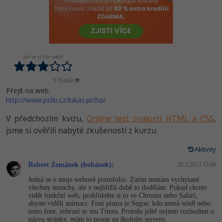
-80%
Vývojář mobilních aplikací
-80%
Python
Digitální gramotnost
Photoshop
HTML5, CSS3, Bootstrap, SEO
PHP
-80%
-30%
Specialista na AI a bigdata
-80%
JavaScript
Marketing
Adobe Illustrator
SQL a databáze
JavaScript
-80%
C# Game developer
-30%
PHP
WordPress
Jak se ti líbí web?
Adobe Lightroom
Testování a verzování
Python
-80%
-30%
Webdesigner
-15%
C++
SEO
5 hlasů
Adobe XD
UML a návrhové vzory
HTML / CSS
Přejít na web:
-80%
http://www.pslib.cz/lukas.picha/
Tester
-25%
Swift
UX
Adobe InDesign
React
UML a návrhové vzory
V předchozím kvízu,
Online test znalostí HTML a CSS
,
-80%
Systémový administrátor
Kotlin
Business
Adobe After Effects
jsme si ověřili nabyté zkušenosti z kurzu.
Spring
MySQL/MariaDB
-80%
-25%
Grafik / UX/UI návrhář
-80%
C
Aktivity
Kryptoměny
Blender
ASP.NET MVC
MS-SQL
Robert Zemánek (bobánek)
:
29.5.2013 15:08
-30%
3D grafik
VB.NET
Copywriting
Inkscape
Jedná se o moje webové portofolio. Zatím nemám vychytané
Django
SQLite
všechny mouchy, ale v nejbližší době to dodělám. Pokud chcete
-80%
Projektový manažer
-80%
SQL
vidět funkční web, prohlídněte si to ve Chromu nebo Safari,
MS Office
Fotografování
abyste viděli animaci. Font písma je Segoe, kdo nemá win8 nebo
Best practices
tento font, zobrazí se mu Times. Protože ještě nejsem rozhodnut o
-80%
Databázový analytik
Návrh SW
názvu stránky, mám to pouze na školním serveru.
Google Dokumenty