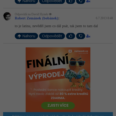
Nahoru
Odpovědět
Odpovídá na David Hynek
Robert Zemánek (bobánek)
:
6.7.2013 8:48
to je latina, nevěděl jsem co dál psát, tak jsem to tam dal
Nahoru
Odpovědět