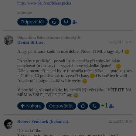
Video
http://www.pslib.cz/lukas.picha
-41%
Copywriter
Algoritmy
Editováno
Time management
Ostatní
Odpovědět
-10%
WordPress specialista
Umělá inteligence (AI)
Windows
Fórum
Odpovídá na Robert Zemánek (bobánek)
SEO specialista
Pro děti
Linux
Honza Bittner
:
29.5.2013 15:46
Příběhy absolventů
Ahoj, po stránce kódu to máš dobré. Nové HTML5 tagy atp !
Více
Sítě
Blog
Po stránce grafické - pozadí by se nemělo při rolování takto
pohybovat (u textury) ... vypadá to ve výsledku špatně ..
Kariéra
Fórum
Kybernetická bezpečnost
Dále v menu při najetí by se ti neměla měnit šířka ! .. poté kdybys
měl třeba 10 položek tak to vytvoří chaos
Osobně bych volil
Pro firmy
"moderní" design - tudíž světlé weby
Elektronický podpis
V portfoliu, vlastně nikde, by neměli být věci jako "VÍTEJTE NA
MÉM WEBU", "VÍTEJTE" atp
Fórum
+1
Nahoru
Odpovědět
Robert Zemánek (bobánek)
:
29.5.2013 19:00
Dík za kritiku.
To menu je to tím že na hover je změna písma na kurzívu?