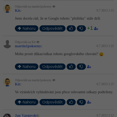
Odpovídá na martin1pokorny
Kit
:
6.7.2013 1:15
Jsem docela rád, že se Google tohoto "přežitku" stále drží.
+1
Nahoru
Odpovědět
Odpovídá na Kit
martin1pokorny
:
6.7.2013 1:22
Mohu prosit důkaz/odkaz tohoto googlovského chování?
Nahoru
Odpovědět
Odpovídá na martin1pokorny
Kit
:
6.7.2013 1:25
Ve výsledcích vyhledávání jsou přece relevantní odkazy podtrženy.
Nahoru
Odpovědět
Jan Vargovský
:
6.7.2013 2:12