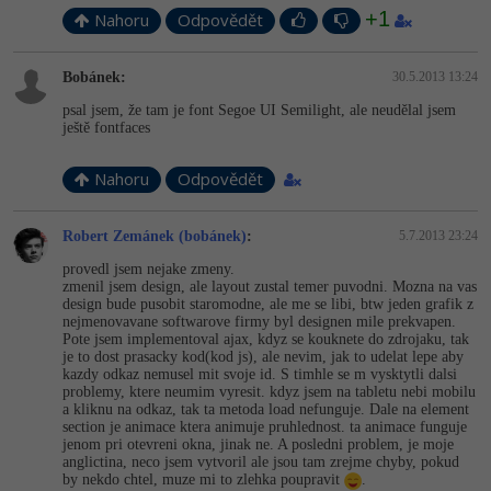
+1
Nahoru
Odpovědět
Bobánek:
30.5.2013 13:24
psal jsem, že tam je font Segoe UI Semilight, ale neudělal jsem
ještě fontfaces
Nahoru
Odpovědět
Robert Zemánek (bobánek)
:
5.7.2013 23:24
provedl jsem nejake zmeny.
zmenil jsem design, ale layout zustal temer puvodni. Mozna na vas
design bude pusobit staromodne, ale me se libi, btw jeden grafik z
nejmenovavane softwarove firmy byl designen mile prekvapen.
Pote jsem implementoval ajax, kdyz se kouknete do zdrojaku, tak
je to dost prasacky kod(kod js), ale nevim, jak to udelat lepe aby
kazdy odkaz nemusel mit svoje id. S timhle se m vysktytli dalsi
problemy, ktere neumim vyresit. kdyz jsem na tabletu nebi mobilu
a kliknu na odkaz, tak ta metoda load nefunguje. Dale na element
section je animace ktera animuje pruhlednost. ta animace funguje
jenom pri otevreni okna, jinak ne. A posledni problem, je moje
anglictina, neco jsem vytvoril ale jsou tam zrejme chyby, pokud
by nekdo chtel, muze mi to zlehka poupravit
.