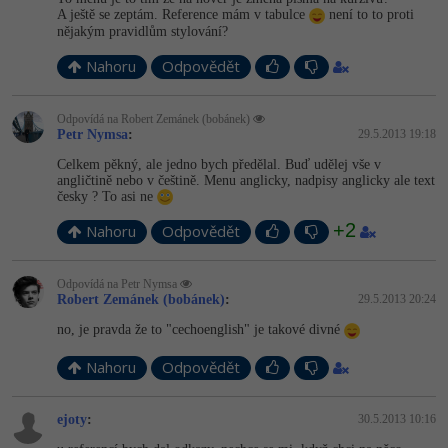
A ještě se zeptám. Reference mám v tabulce
není to to proti
nějakým pravidlům stylování?
Nahoru
Odpovědět
Odpovídá na Robert Zemánek (bobánek)
Petr Nymsa
:
29.5.2013 19:18
Celkem pěkný, ale jedno bych předělal. Buď udělej vše v
angličtině nebo v češtině. Menu anglicky, nadpisy anglicky ale text
česky ? To asi ne
+2
Nahoru
Odpovědět
Odpovídá na Petr Nymsa
Robert Zemánek (bobánek)
:
29.5.2013 20:24
no, je pravda že to "cechoenglish" je takové divné
Nahoru
Odpovědět
ejoty
:
30.5.2013 10:16