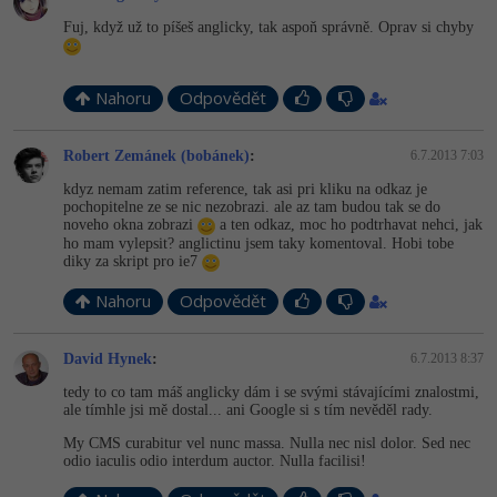
Fuj, když už to píšeš anglicky, tak aspoň správně. Oprav si chyby
Nahoru
Odpovědět
Robert Zemánek (bobánek)
:
6.7.2013 7:03
kdyz nemam zatim reference, tak asi pri kliku na odkaz je
pochopitelne ze se nic nezobrazi. ale az tam budou tak se do
noveho okna zobrazi
a ten odkaz, moc ho podtrhavat nehci, jak
ho mam vylepsit? anglictinu jsem taky komentoval. Hobi tobe
diky za skript pro ie7
Nahoru
Odpovědět
David Hynek
:
6.7.2013 8:37
tedy to co tam máš anglicky dám i se svými stávajícími znalostmi,
ale tímhle jsi mě dostal... ani Google si s tím nevěděl rady.
My CMS curabitur vel nunc massa. Nulla nec nisl dolor. Sed nec
odio iaculis odio interdum auctor. Nulla facilisi!