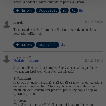
stažení a podobně. Místo toho vidím počasí a katalog.
Nahoru
Odpovědět
marek:
12.4.2013 15:08
To je pravda smažu forum ok, děkuji moc za rady, pokusím se
něco ztim udělat.. ok
Nahoru
Odpovědět
Odpovídá na
Neaktivní uživatel
:
12.4.2013 16:16
Jinak to udělej, smaž to kompletně celý a promysli si jak bude
vypadat ten lepší web. Čím bych asi tak začal:
1) Rozložení
Je to web o hudební skupině, stačí tak tři stránky - úvod, galerie a
dejme tomu mp3 archiv. Z toho vyplývá že můžeš udělat menší
menu, zbude ti celkem dost prostoru pro pěkný popis a nějakou
(pěknou!)
fotku.
2) Barva
Přemýšlel jsi o té barvě? Hodí se modrá k vašemu hudebnímu