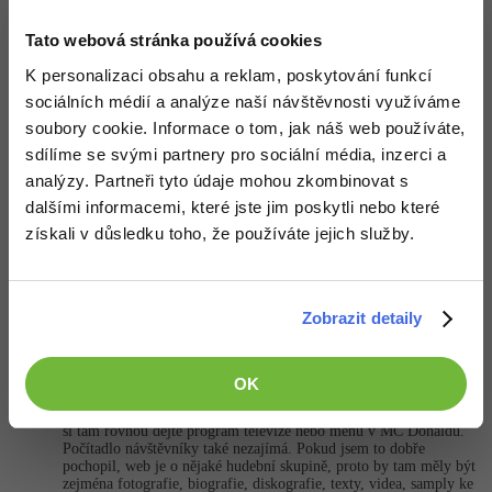
chce to prostě nabrat pár zkušeností s webdesignem
Tato webová stránka používá cookies
Editováno
K personalizaci obsahu a reklam, poskytování funkcí
+1
Nahoru
Odpovědět
sociálních médií a analýze naší návštěvnosti využíváme
soubory cookie. Informace o tom, jak náš web používáte,
Odpovídá na Ben Žour
sdílíme se svými partnery pro sociální média, inzerci a
marek:
12.4.2013 14:49
analýzy. Partneři tyto údaje mohou zkombinovat s
Ok, pokusím se o nemožné...
dalšími informacemi, které jste jim poskytli nebo které
získali v důsledku toho, že používáte jejich služby.
Nahoru
Odpovědět
Odpovídá na
Zobrazit detaily
David Hartinger
:
12.4.2013 14:58
Přijde mi, že to tvořil nějaký generátor, alespoň podle komentářů
v textu. Ten katalog jsem nepochopil, asi chceš, aby tě Google
OK
penalizoval za příliš velké množství odkazů. Design je hrozný,
proč tam máte počasí? Souvisí to nějak s náplní vašeho webu? To
si tam rovnou dejte program televize nebo menu v MC Donaldu.
Počítadlo návštěvníky také nezajímá. Pokud jsem to dobře
pochopil, web je o nějaké hudební skupině, proto by tam měly být
zejména fotografie, biografie, diskografie, texty, videa, samply ke