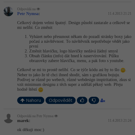
Video
-41%
Odpovídá na
Copywriter
Algoritmy
Time management
Petr Nymsa
Ostatní
:
11.4.2013 21:21
Celkový dojem velmi špatný. Design působí zastarale a celkově se
-10%
WordPress specialista
Umělá inteligence (AI)
Windows
mi nelíbí. Co změnit
Fórum
Vyházet nebo přesunout někam do pozadí stránky boxy jako
SEO specialista
Pro děti
Linux
počasí a návštěvnost. To návštěvník nepotřebuje vědět jako
Příběhy absolventů
první
Změnit hlavičku, logo hlavičky nedává žádný smysl
Více
Sítě
Blog
Obsah článku (info) dát hned k naservírování. Půlku
obrazovky zabere hlavička, menu, a pak foto s youtube.
Kariéra
Fórum
Kybernetická bezpečnost
Celkově se mi to prostě nelíbí. Co se týče kódu asi by to šlo
.
Neber to jako že tě chci ihned shodit, sám s grafikou bojuju.
Pro firmy
Podívej se různě po webech, různé webdesign inspiritation, zkus si
Elektronický podpis
vzít minimum designu z těch super a uděláš pěkný web. Přeju
hodně štěstí
Fórum
Nahoru
Odpovědět
Odpovídá na Petr Nymsa
marek:
11.4.2013 21:24
ok děkuji moc:)