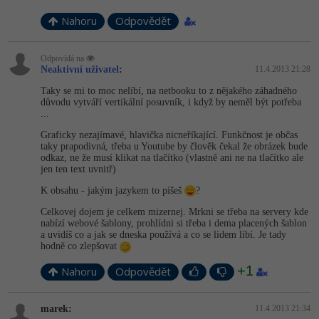
Nahoru
Odpovědět
Odpovídá na
Neaktivní uživatel
:
11.4.2013 21:28
Taky se mi to moc nelíbí, na netbooku to z nějakého záhadného
důvodu vytváří vertikální posuvník, i když by neměl být potřeba
...
Graficky nezajímavé, hlavička nicneříkající. Funkčnost je občas
taky prapodivná, třeba u Youtube by člověk čekal že obrázek bude
odkaz, ne že musí klikat na tlačítko (vlastně ani ne na tlačítko ale
jen ten text uvnitř)
K obsahu - jakým jazykem to píšeš
?
Celkovej dojem je celkem mizernej. Mrkni se třeba na servery kde
nabízí webové šablony, prohlídni si třeba i dema placených šablon
a uvidíš co a jak se dneska používá a co se lidem líbí. Je tady
hodně co zlepšovat
+1
Nahoru
Odpovědět
marek:
11.4.2013 21:34