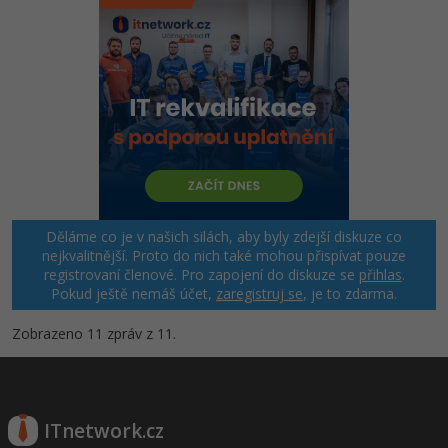
Děláme co je v našich silách, aby byly zdejší diskuze co
nejkvalitnější. Proto do nich také mohou přispívat pouze
registrovaní členové. Pro zapojení do diskuze se
přihlas
.
Pokud ještě nemáš účet,
zaregistruj se
, je to zdarma.
Zobrazeno 11 zpráv z 11.
ITnetwork.cz