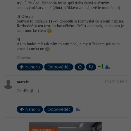
stylu? Přiklad: Nehodila by se spíš třeba černá s různými
neonovými barvami? (žlutá, křiklavá zelená, světle modrá atd)
3) Obsah
Souvisí to trošku s
1)
--> dopředu si rozmyslet co a kam napíšeš.
Rozhodně si ten text nechat někým přečíst a opravit, to co tam je
není moc ke čtení
4)
Až to budeš mít tak nám to sem hoď, a my ti řeknem jak se to
povedlo nebo ne
Editováno
+1
Nahoru
Odpovědět
marek:
12.4.2013 16:18
Ok děkuji...:)
Nahoru
Odpovědět