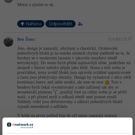
Mrkni a zjistim to ok...
Nahoru
Odpovědět
Ben Žour
:
11.4.2013 21:57
Ano, design je zastaralý, obyčejný a chaotický. Orámování
jednotlivých bloků je na mnoha místech chybné (nehledě na to, že
bordery se v moderním layoutu v takovém množství téměř
nevyskytují). Do menu bych přidal zajímavější efekt, podtržení mi
alespoň v hlavní nabídce přijde jako klišé. Ikona a title webu je
prazvláštní, texty uvnitř bloků jsou opravdu zvláštně napozicované
a často jsou překrývány obrázky. Design by vyžadoval o něco větší
kombinaci barev, než tahle modrá, ale zase ne moc
Text v
headeru bych čekal vycentrovaný a také zařízený tak aby se
neosekávali písmena "j", použitý font na celém webu je až příliš
malý, a při přejetí myší u odkazů téměř není poznat rozdíl.
Náhledy videí jsou deformovány a záhlaví jednotlivých bloků
vypadá nemoderně a odflákle.
V kódu na první pohled bije do očí nejen zastaralá syntaxe
doctype, ale dokonce se tam vyskytuje dvakrát.
http://validator.w3.org/check?…
Věřím, že znalosti na dovedení webu do koukatelného stavu máš,