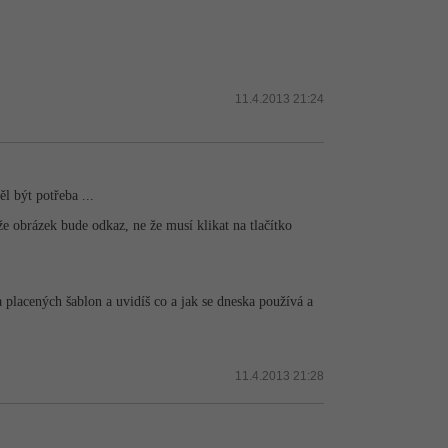
11.4.2013 21:24
l být potřeba ...
že obrázek bude odkaz, ne že musí klikat na tlačítko
 placených šablon a uvidíš co a jak se dneska používá a
11.4.2013 21:28