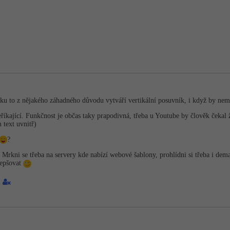
ku to z nějakého záhadného důvodu vytváří vertikální posuvník, i když by nemě
říkající. Funkčnost je občas taky prapodivná, třeba u Youtube by člověk čekal 
n text uvnitř)
?
Mrkni se třeba na servery kde nabízí webové šablony, prohlídni si třeba i dema
lepšovat
1