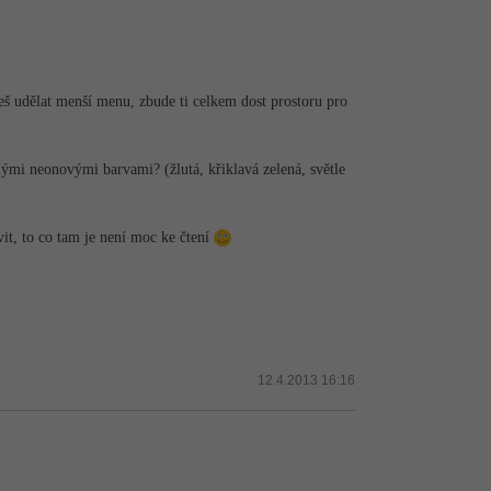
eš udělat menší menu, zbude ti celkem dost prostoru pro
nými neonovými barvami? (žlutá, křiklavá zelená, světle
it, to co tam je není moc ke čtení
12.4.2013 16:16