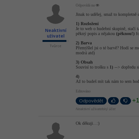
Odpovídá na
Jinak to udělej, smaž to kompletně c
1) Rozložení
Je to web o hudební skupině, stačí 
Neaktivní
pěkný popis a nějakou
(pěknou!)
fo
uživatel
2) Barva
Tvůrce
Přemýšlel jsi o té barvě? Hodí se m
modrá atd)
3) Obsah
Souvisí to trošku s
1)
--> dopředu si
4)
Až to budeš mít tak nám to sem hoď
Editováno
+
Odpovědět
Neaktivní uživatelský účet
Ok děkuji...:)