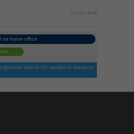
12.4.2013 16:18
t na home-office.
 více...
 registrovaní členové. Pro zapojení do diskuze se