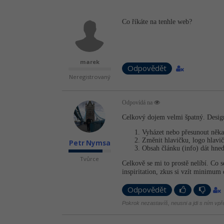
Co říkáte na tenhle web?
marek
Odpovědět
Neregistrovaný
Odpovídá na
Celkový dojem velmi špatný. Design 
Vyházet nebo přesunout něka
Změnit hlavičku, logo hlavi
Petr Nymsa
Obsah článku (info) dát hned
Tvůrce
Celkově se mi to prostě nelíbí. Co s
inspiritation, zkus si vzít minimum
Odpovědět
Pokrok nezastavíš, neusni a jdi s ním vpř