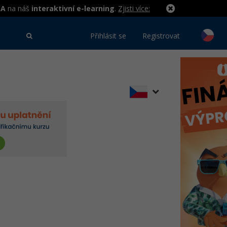
MA
na náš
interaktivní e-learning
.
Zjisti více:
Přihlásit se
Registrovat