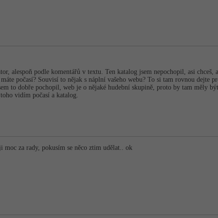
átor, alespoň podle komentářů v textu. Ten katalog jsem nepochopil, asi chceš, 
 máte počasí? Souvisí to nějak s náplní vašeho webu? To si tam rovnou dejte
em to dobře pochopil, web je o nějaké hudební skupině, proto by tam měly být z
toho vidím počasí a katalog.
i moc za rady, pokusím se něco ztim udělat.. ok