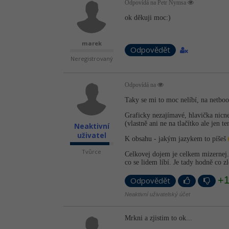
Odpovídá na Petr Nymsa
ok děkuji moc:)
marek
Odpovědět
Neregistrovaný
Odpovídá na
Taky se mi to moc nelíbí, na netboo
Graficky nezajímavé, hlavička nicne
(vlastně ani ne na tlačítko ale jen te
Neaktivní
uživatel
K obsahu - jakým jazykem to píšeš
Tvůrce
Celkovej dojem je celkem mizernej. 
co se lidem líbí. Je tady hodně co z
+
Odpovědět
Neaktivní uživatelský účet
Mrkni a zjistim to ok...