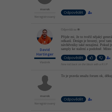
marek
Odpovědět
Neregistrovaný
Odpovídá na
Přijde mi, že to tvořil nějaký gener
odkazů. Design je hrozný, proč tam
návštěvníky také nezajímá. Pokud js
samply ke stažení a podobně. Místo 
David
Hartinger
Odpovědět
Vlastník
New kid back on the block with a R.I.P
To je pravda smažu forum ok, děkuj
marek
Odpovědět
Neregistrovaný