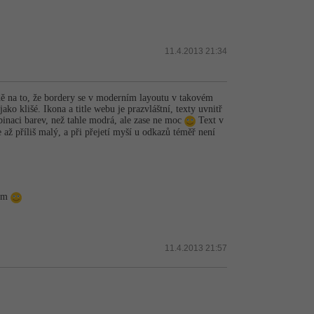
11.4.2013 21:34
dě na to, že bordery se v moderním layoutu v takovém
ko klišé. Ikona a title webu je prazvláštní, texty uvnitř
inaci barev, než tahle modrá, ale zase ne moc
Text v
až příliš malý, a při přejetí myší u odkazů téměř není
nem
11.4.2013 21:57