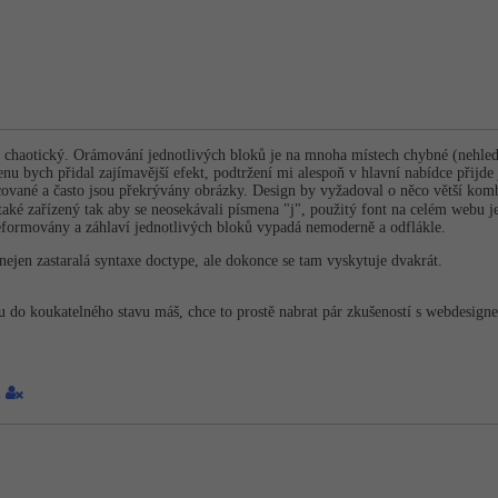
 a chaotický. Orámování jednotlivých bloků je na mnoha místech chybné (nehle
 bych přidal zajímavější efekt, podtržení mi alespoň v hlavní nabídce přijde ja
cované a často jsou překrývány obrázky. Design by vyžadoval o něco větší komb
aké zařízený tak aby se neosekávali písmena "j", použitý font na celém webu je 
deformovány a záhlaví jednotlivých bloků vypadá nemoderně a odflákle.
nejen zastaralá syntaxe doctype, ale dokonce se tam vyskytuje dvakrát.
u do koukatelného stavu máš, chce to prostě nabrat pár zkušeností s webdesig
1