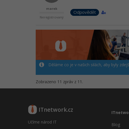
marek
Odpovědět
Neregistrovaný
Děláme co je v našich silách, aby byly zdej
Zobrazeno 11 zpráv z 11.
ITnetwork.cz
ITnetwo
Učíme národ IT
Blog