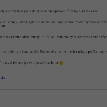
elý a promysli si jak bude vypadat ten lepší web. Čím bych asi tak začal:
tak tři stránky - úvod, galerie a dejme tomu mp3 archiv. Z toho vyplývá že můž
tku.
odrá k vašemu hudebnímu stylu? Přiklad: Nehodila by se spíš třeba černá s růz
 rozmyslet co a kam napíšeš. Rozhodně si ten text nechat někým přečíst a oprav
, a my ti řeknem jak se to povedlo nebo ne
1