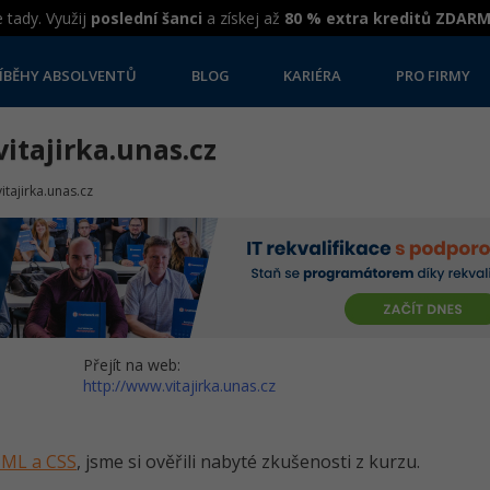
 tady. Využij
poslední šanci
a získej až
80 % extra kreditů ZDAR
ÍBĚHY ABSOLVENTŮ
BLOG
KARIÉRA
PRO FIRMY
itajirka.unas.cz
itajirka.unas.cz
Přejít na web:
http://www.vitajirka.unas.cz
HTML a CSS
, jsme si ověřili nabyté zkušenosti z kurzu.