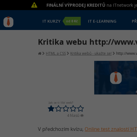
FINÁLNÍ VÝPRODEJ KREDITŮ
na ITnetwork je
IT KURZY
IT E-LEARNING
PŘ
od
0 Kč
Kritika webu http://www.v
HTML a CSS
Kritika webů - ukažte se!
http://www.v
Jak se ti líbí web?
4 hlasů
V předchozím kvízu,
Online test znalostí 