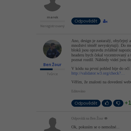
marek
Odpovědět
Neregistrovaný
Ano, design je zastaralý, obyčejný
množství téměř nevyskytují). Do menu
bloků jsou opravdu zvláštně napozi
headeru bych čekal vycentrovaný a t
poznat rozdíl. Náhledy videí jsou 
Ben Žour
V kódu na první pohled bije do očí 
http://validator.w3.org/check?…
Tvůrce
Věřím, že znalosti na dovedení web
Editováno
+
Odpovědět
Odpovídá na Ben Žour
Ok, pokusím se o nemožné...