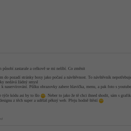
působí zastarale a celkově se mi nelíbí. Co změnit
m do pozadí stránky boxy jako počasí a návštěvnost. To návštěvník nepotřebuje
čky nedává žádný smysl
 k naservírování. Půlku obrazovky zabere hlavička, menu, a pak foto s youtube
e týče kódu asi by to šlo
. Neber to jako že tě chci ihned shodit, sám s graf
 designu z těch super a uděláš pěkný web. Přeju hodně štěstí
ed