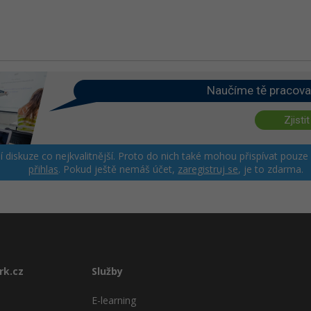
Naučíme tě pracova
Zjistit
ší diskuze co nejkvalitnější. Proto do nich také mohou přispívat pouze
přihlas
. Pokud ještě nemáš účet,
zaregistruj se
, je to zdarma.
rk.cz
Služby
E-learning