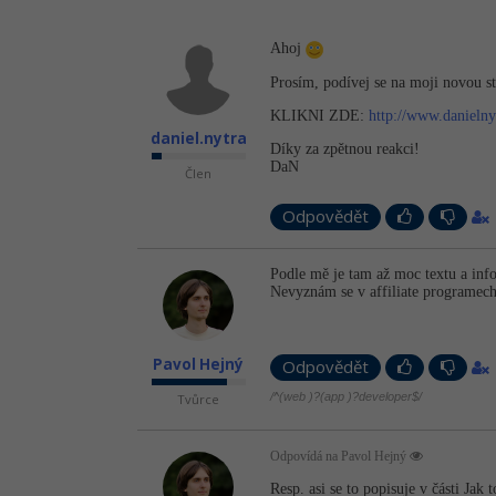
Ahoj
Prosím, podívej se na moji novou str
KLIKNI ZDE:
http://www.danieln
daniel.nytra
Díky za zpětnou reakci!
DaN
Člen
Odpovědět
Podle mě je tam až moc textu a inf
Nevyznám se v affiliate programech
Pavol Hejný
Odpovědět
/^(web )?(app )?developer$/
Tvůrce
Odpovídá na Pavol Hejný
Resp. asi se to popisuje v části Jak