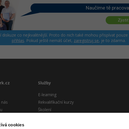
Naučíme tě pracova
Zjistit
ší diskuze co nejkvalitnější. Proto do nich také mohou přispívat pouze
přihlas
. Pokud ještě nemáš účet,
zaregistruj se
, je to zdarma.
rk.cz
Služby
E-learning
 nás
Rekvalifikační kurzy
tu
Školení
Pro firmy
stému
ívá cookies