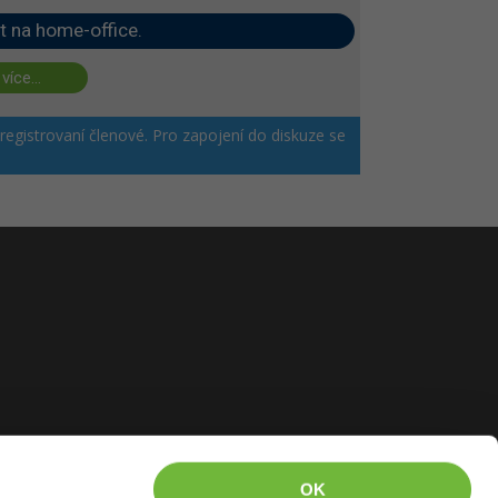
t na home-office.
 více...
 registrovaní členové. Pro zapojení do diskuze se
OK