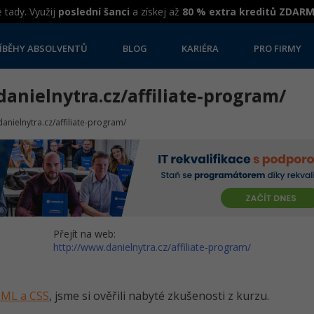
 tady. Využij
poslední šanci
a získej až
80 % extra kreditů ZDAR
ÍBĚHY ABSOLVENTŮ
BLOG
KARIÉRA
PRO FIRMY
anielnytra.cz/affiliate-program/
anielnytra.cz/affiliate-program/
Přejít na web:
http://www.danielnytra.cz/affiliate-program/
HTML a CSS
, jsme si ověřili nabyté zkušenosti z kurzu.