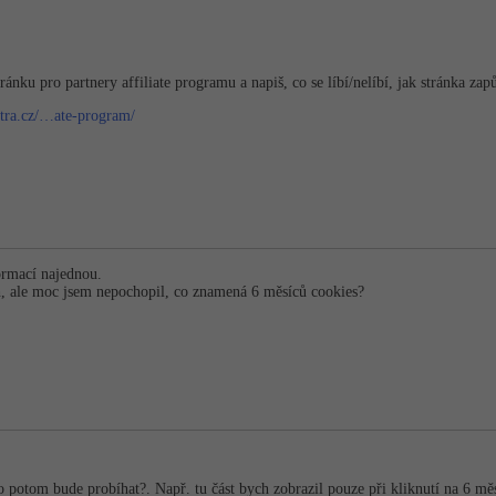
ánku pro partnery affiliate programu a napiš, co se líbí/nelíbí, jak stránka zap
ytra.cz/…ate-program/
ormací najednou.
, ale moc jsem nepochopil, co znamená 6 měsíců cookies?
 to potom bude probíhat?. Např. tu část bych zobrazil pouze při kliknutí na 6 mě