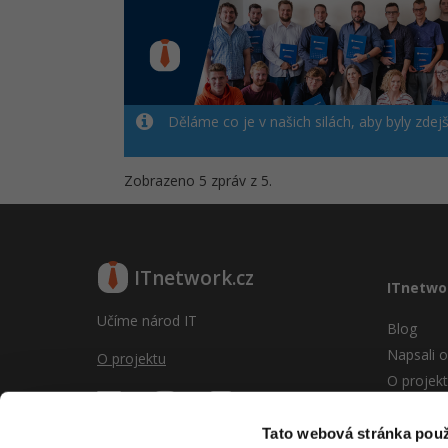
Děláme co je v našich silách, aby byly zdej
Zobrazeno 5 zpráv z 5.
ITnetwork.cz
ITnetwo
Učíme národ IT
Blog
Napsali o
O projektu
O projek
Reklama
Vývoj sy
Tato webová stránka použ