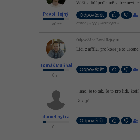
Většina lidí podle mě vůbec neví, co
Pavol Hejný
Odpovědět
/^(web )?(app )?developer$/
Tvůrce
Odpovídá na Pavol Hejný
Lidi z affilu, pro ktere je to urceno
Tomáš Maňhal
Odpovědět
Člen
...ano, je to tak. Je to pro lidi, kteř
Děkuji!
daniel.nytra
Odpovědět
Člen