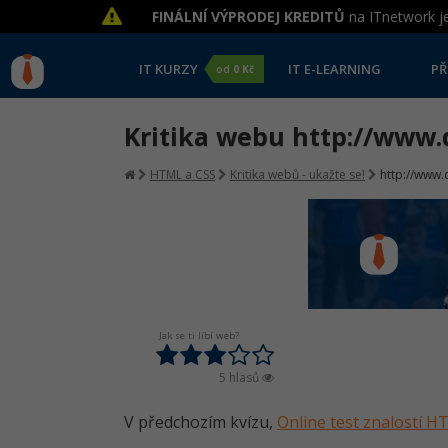
FINÁLNÍ VÝPRODEJ KREDITŮ
na ITnetwork je
IT KURZY
IT E-LEARNING
PŘ
od
0 Kč
Kritika webu http://www.d
HTML a CSS
Kritika webů - ukažte se!
http://www.d
Jak se ti líbí web?
5 hlasů
V předchozím kvízu,
Online test znalostí 