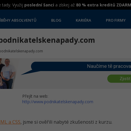
 tady. Využij
poslední šanci
a získej až
80 % extra kreditů ZDAR
ÍBĚHY ABSOLVENTŮ
BLOG
KARIÉRA
PRO FIRMY
.podnikatelskenapady.com
.podnikatelskenapady.com
Naučíme tě pracova
Zjistit
Přejít na web:
http://www.podnikatelskenapady.com
HTML a CSS
, jsme si ověřili nabyté zkušenosti z kurzu.