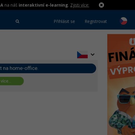
MA
na náš
interaktivní e-learning
.
Zjisti více:
Přihlásit se
Registrovat
t na home-office.
 více...