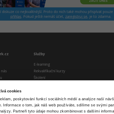
ší diskuze co nejkvalitnější. Proto do nich také mohou přispívat pouze
přihlas
. Pokud ještě nemáš účet,
zaregistruj se
, je to zdarma.
rk.cz
Služby
E-learning
 nás
Rekvalifikační kurzy
tu
Školení
Pro firmy
stému
ívá cookies
 podmínky
reklam, poskytování funkcí sociálních médií a analýze naší návš
 Informace o tom, jak náš web používáte, sdílíme se svými par
analýzy. Partneři tyto údaje mohou zkombinovat s dalšími informa