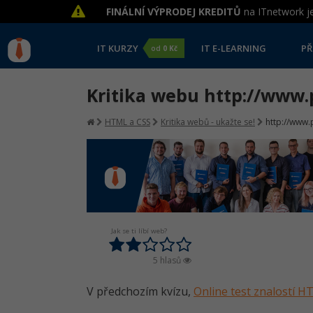
FINÁLNÍ VÝPRODEJ KREDITŮ
na ITnetwork je
IT KURZY
IT E-LEARNING
PŘ
od
0 Kč
Kritika webu http://www
HTML a CSS
Kritika webů - ukažte se!
http://www
Jak se ti líbí web?
5 hlasů
V předchozím kvízu,
Online test znalostí 