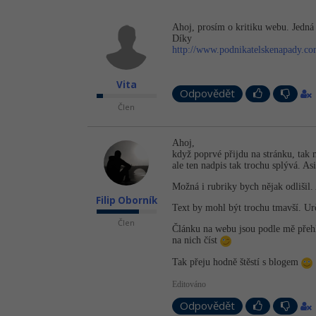
Ahoj, prosím o kritiku webu. Jedná 
Díky
http://www.podnikatelskenapady.c
Vita
Odpovědět
Člen
Ahoj,
když poprvé přijdu na stránku, tak
ale ten nadpis tak trochu splývá. A
Možná i rubriky bych nějak odlišil
Filip Oborník
Text by mohl být trochu tmavší. Urči
Člen
Článku na webu jsou podle mě přehl
na nich číst
Tak přeju hodně štěstí s blogem
Editováno
Odpovědět