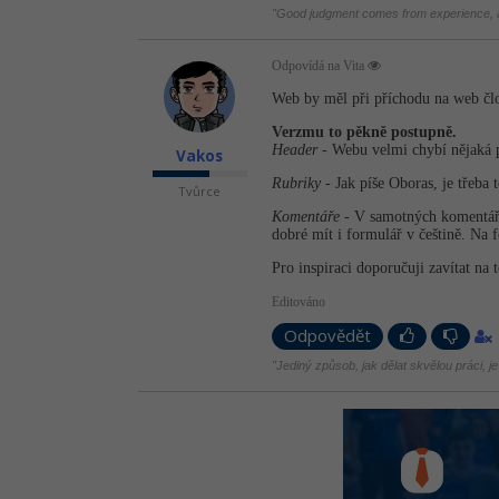
"Good judgment comes from experience, an
Odpovídá na Vita
Web by měl při příchodu na web člo
Verzmu to pěkně postupně.
Header
- Webu velmi chybí nějaká p
Vakos
Rubriky
- Jak píše Oboras, je třeba t
Tvůrce
Komentáře
- V samotných komentáříc
dobré mít i formulář v češtině. Na
Pro inspiraci doporučuji zavítat na
Editováno
Odpovědět
"Jediný způsob, jak dělat skvělou práci, je 