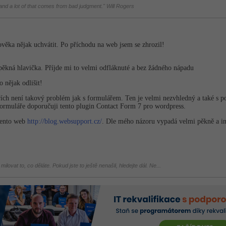
d a lot of that comes from bad judgment." Will Rogers
věka nějak uchvátit. Po příchodu na web jsem se zhrozil!
ěkná hlavička. Příjde mi to velmi odfláknuté a bez žádného nápadu
o nějak odlišit!
h není takový problém jak s formulářem. Ten je velmi nezvhledný a také s pop
 formuláře doporučuji tento plugin Contact Form 7 pro wordpress.
 tento web
http://blog.websupport.cz/
. Dle mého názoru vypadá velmi pěkně a ins
milovat to, co děláte. Pokud jste to ještě nenašli, hledejte dál. Ne...