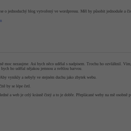
se o jednoduchý blog vytvořený ve wordpressu. Měl by působit jednoduše a čist
om
 mě moc nezaujme. Asi bych něco udělal s nadpisem. Trochu ho ozvláštnil. Vím,
si bych ho udělal nějakou jemnou a světlou barvou.
. Aby vynikly a nebyly ve stejném duchu jako zbytek webu.
tě by se lépe četl.
edné a web je celý krásně čistý a to je dobře. Přeplácané weby na mě osobně 