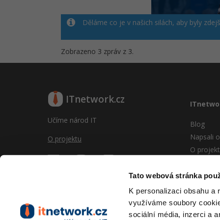
Děláme co je v našich silách, aby byly zdej
Zobrazeno 3 zpráv z 3.
ITnetwork.cz
ITnetwo
Učíme národ IT
Blog
Napsali o
O projektu
O projek
Reklama
Vývoj sy
Tato webová stránka použ
Provozní
K personalizaci obsahu a 
RSS
využíváme soubory cookie.
Kontakt
sociální média, inzerci a 