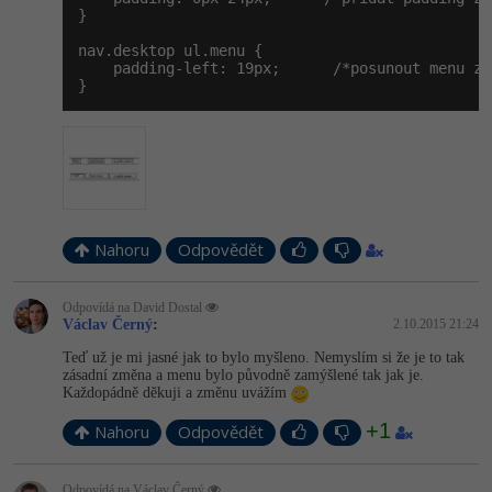
}

nav.desktop ul.menu {

    padding-left: 19px;      /*posunout menu zl
}
Nahoru
Odpovědět
Odpovídá na David Dostal
Václav Černý
:
2.10.2015 21:24
Teď už je mi jasné jak to bylo myšleno. Nemyslím si že je to tak
zásadní změna a menu bylo původně zamýšlené tak jak je.
Každopádně děkuji a změnu uvážím
+1
Nahoru
Odpovědět
Odpovídá na Václav Černý