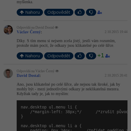
myšlenka.
Nahoru
Odpovědět
Odpovídá na David Dostal
Václav Černý
:
2.10.2015 19:44
Díky. S tím menu si nejsem zcela jistý, jestli vám rozumím,
protože mám pocit, že odkazy jsou klikatelné po celé šířce.
+1
Nahoru
Odpovědět
Odpovídá na Václav Černý
David Dostal
:
2.10.2015 20:41
Ano, jsou klikatelné po celé šířce, ale nejsou tak široké, jak by
mohly být - mezi jednotlivými odkazy je neklikatelná mezera.
Kdyžtak tady je, jak to myslím:
nav.desktop ul.menu li {

    /*margin-left: 38px;*/      /*zrušit původn
}

nav.desktop ul.menu li a {

    padding: 0px 24px;      /*přidat padding z 