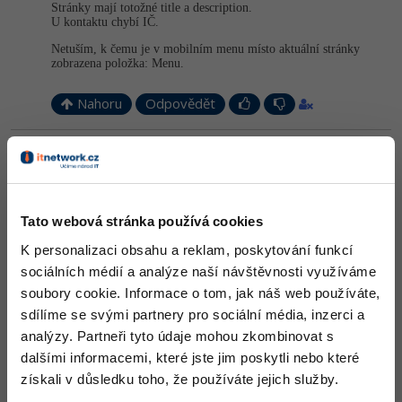
Stránky mají totožné title a description.
U kontaktu chybí IČ.
Netuším, k čemu je v mobilním menu místo aktuální stránky
zobrazena položka: Menu.
Nahoru
Odpovědět
Odpovídá na David Dostal
Václav Černý
:
4.10.2015 12:39
Na takto malém webu nevidím důvod proč dělat logo/nadpis ve
formě odkazu na hlavní stránku. Jsou zde pouze 4 stránky, které
jsou jednoznačně dostupné z menu. Smyl to má z pravidla na
Tato webová stránka používá cookies
rozsáhlejších stránkách, které typicky homepage jako položku do
K personalizaci obsahu a reklam, poskytování funkcí
menu nedávají, nebo mají úvodní stránku odlišnou od ostatních.
sociálních médií a analýze naší návštěvnosti využíváme
Nahoru
Odpovědět
soubory cookie. Informace o tom, jak náš web používáte,
sdílíme se svými partnery pro sociální média, inzerci a
Odpovídá na Tonda Kozák
analýzy. Partneři tyto údaje mohou zkombinovat s
Václav Černý
:
4.10.2015 12:48
dalšími informacemi, které jste jim poskytli nebo které
Jak už jsem říkal, myslím si že klikací logo nepřinese nic
získali v důsledku toho, že používáte jejich služby.
závratného. Ovšem u telefonu a adresy si také dokážu představit
přesměrování na kontakt. Totožné title-description a ič v kontaktu