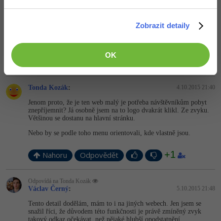
opravím, děkuji. S menu v mobilní verzi máte pravdu, myslím si
ale,že pokud by se hlavní nadpis stránky jmenoval jinak než
položka v menu, někteří řekněme ne zběhlí uživatelé by si mohli
Zobrazit detaily
myslet, že se po kliknutí dostanou na stránku dané položky, která
je zobrazena. Takto je jasné že se jedná o rozevírací nabídku s
možnostmi.
OK
Nahoru
Odpovědět
Tonda Kozák
:
4.10.2015 21:40
Jenom proto, že je ten web malý je potřeba návštěvníkům pobyt
znepříjemnit? Já osobně jsem na to logo dvakrát klikl. Ze zvyku.
Většinou se dostanu na hlavní stránku.
Nebo by se podle toho menu orientovali, kde vlastně jsou.
+1
Nahoru
Odpovědět
Odpovídá na Tonda Kozák
Václav Černý
:
5.10.2015 21:48
Tento detail dodělám, mám to i na jiných webech. Jen jsem se
snažil říci, že důvodem této funkčnosti je právě zmíněný zvyk
takový odkaz očekávat, než nějaké hlubší opodstatnění.