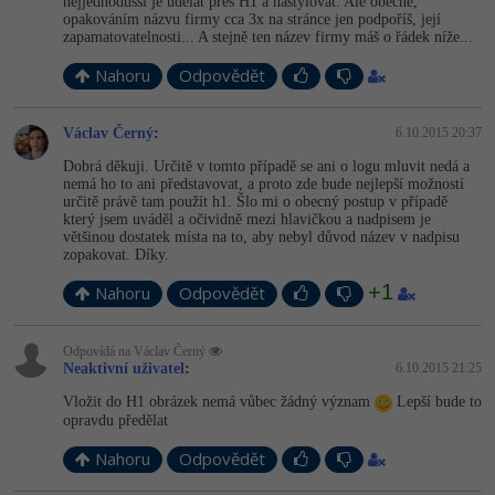
nejjednodušší je udělat přes H1 a nastylovat. Ale obecně,
opakováním názvu firmy cca 3x na stránce jen podpoříš, její
zapamatovatel­nosti... A stejně ten název firmy máš o řádek níže...
Nahoru
Odpovědět
Václav Černý
:
6.10.2015 20:37
Dobrá děkuji. Určitě v tomto případě se ani o logu mluvit nedá a
nemá ho to ani představovat, a proto zde bude nejlepší možností
určitě právě tam použít h1. Šlo mi o obecný postup v případě
který jsem uváděl a očividně mezi hlavičkou a nadpisem je
většinou dostatek místa na to, aby nebyl důvod název v nadpisu
zopakovat. Díky.
+1
Nahoru
Odpovědět
Odpovídá na Václav Černý
Neaktivní uživatel
:
6.10.2015 21:25
Vložit do H1 obrázek nemá vůbec žádný význam
Lepší bude to
opravdu předělat
Nahoru
Odpovědět