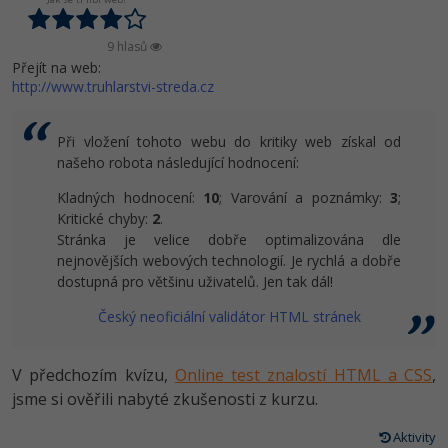
Video
-41%
Copywriter
Algoritmy
Time management
9 hlasů
Ostatní
Přejít na web:
-10%
WordPress specialista
http://www.truhlarstvi-streda.cz
Umělá inteligence (AI)
Windows
Fórum
SEO specialista
Pro děti
Linux
Při vložení tohoto webu do kritiky web získal od
Příběhy absolventů
našeho robota následující hodnocení:
Více
Sítě
Blog
Kladných hodnocení:
10
; Varování a poznámky:
3
;
Kritické chyby:
2
.
Kariéra
Fórum
Kybernetická bezpečnost
Stránka je velice dobře optimalizována dle
nejnovějších webových technologií. Je rychlá a dobře
Pro firmy
Elektronický podpis
dostupná pro většinu uživatelů. Jen tak dál!
Český neoficiální validátor HTML stránek
Fórum
V předchozím kvízu,
Online test znalostí HTML a CSS
,
jsme si ověřili nabyté zkušenosti z kurzu.
Aktivity