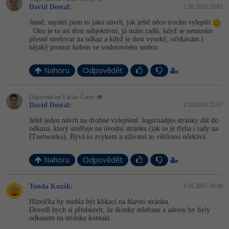
David Dostal
:
2.10.2015 23:03
Jasně, myslel jsem to jako návrh, jak ještě něco trochu vylepšit
. Ono je to asi dost subjektivní, já mám radši, když se nemusím
přesně strefovat na odkaz a když je dost vysoký, očekávám i
nějaký prostor kolem ve vodorovném směru.
Nahoru
Odpovědět
Odpovídá na Václav Černý
David Dostal
:
2.10.2015 23:07
Ještě jeden návrh na drobné vylepšení: logo/nadpis stránky dát do
odkazu, který směřuje na úvodní stránku (jak to je třeba i tady na
ITnetworku). Bývá to zvykem a uživatel to většinou očekává.
Nahoru
Odpovědět
Tonda Kozák
:
3.10.2015 20:40
Hlavička by mohla být klikací na hlavní stránku.
Dovedl bych si představit, že ikonky telefonu a adresy by byly
odkazem na stránku kontakt.