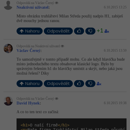
Odpovídá na Václav Černý
Neaktivní uživatel
:
6.10.2015 13:25
Místo obrázku truhlářství Milan Středa použij nadpis H1, zabiješ
dvě mouchy jednou ranou.
+1
Nahoru
Odpovědět
Odpovídá na Neaktivní uživatel
Václav Černý
:
6.10.2015 13:59
To samozřejmě v tomto případě mohu. Co ale když hlavička bude
místo jednoduchého textu obsahovat klasické logo. Bylo by
správným řešením h1 do hlavičky umístit a skrýt, nebo jaká jsou
možná řešení? Díky
Nahoru
Odpovědět
Odpovídá na Václav Černý
David Hynek
:
6.10.2015 19:38
A co to ten text co začíná:
<h1>
O naší firmě
</h1>
<p>
Naše firma Truhlářství Milan Středa působí..