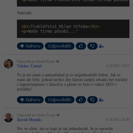
Nahradit:
<h1>
Truhlářství Milan Středa
</h1>
<p>
Naše firma působí..."
Nahoru
Odpovědět
Odpovídá na David Hynek
Václav Černý
:
6.10.2015 19:57
To je mi jasné a samozřejmě je to nejjednodušší řešení. Jak to
mám ale řešit, pokud nechci aby hlavní nadpis obsahu byl totožný
s logem/nápisem v hlavičce a přesto to bylo v rámci SEO v
pořádku?
Nahoru
Odpovědět
Odpovídá na Václav Černý
David Hynek
:
6.10.2015 20:30
Nic ve zlém, ale to logo je tak jednoduché, že je opravdu