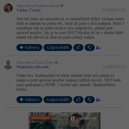
Odpovídá na Neaktivní uživatel
Václav Černý
:
6.10.2015 21:31
Nad tím jsem ani neuvažoval, to samozřejmě žádný význam nemá.
Ještě se zeptám na jednu věc, když už jsme u těch nadpisů. Html 5
umožňuje mít na jedné stránce více nadpisů h1, pokud jsou
správně použity. Jak je na tom SEO? Myslím že by v dnešní době
neměl být důvod už dbát na jeden jediný nadpis.
Nahoru
Odpovědět
Odpovídá na Václav Černý
Neaktivní uživatel
:
6.10.2015 21:55
Těžko říct. Každopádně tě nikdy nebude bolet mít jediný h1
nadpis a poté správně použité nadpisy nižších úrovní. SEO bude
(asi) spokojené a HTML 5 brečet taky nebude. Bezkonfliktní
řešení.
Nahoru
Odpovědět