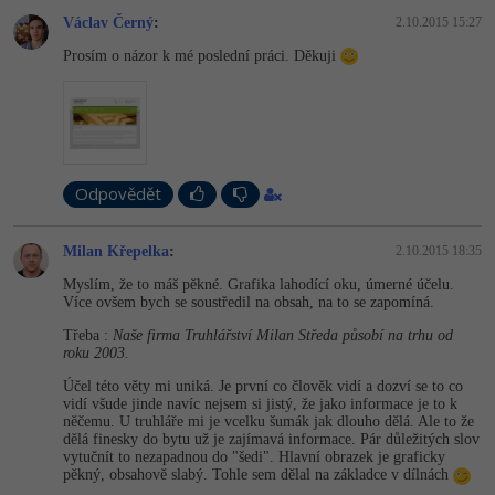
Václav Černý
:
2.10.2015 15:27
Prosím o názor k mé poslední práci. Děkuji
Odpovědět
Milan Křepelka
:
2.10.2015 18:35
Myslím, že to máš pěkné. Grafika lahodící oku, úmerné účelu.
Více ovšem bych se soustředil na obsah, na to se zapomíná.
Třeba :
Naše firma Truhlářství Milan Středa působí na trhu od
roku 2003.
Účel této věty mi uniká. Je první co člověk vidí a dozví se to co
vidí všude jinde navíc nejsem si jistý, že jako informace je to k
něčemu. U truhláře mi je vcelku šumák jak dlouho dělá. Ale to že
dělá finesky do bytu už je zajímavá informace. Pár důležitých slov
vytučnít to nezapadnou do "šedi". Hlavní obrazek je graficky
pěkný, obsahově slabý. Tohle sem dělal na základce v dílnách