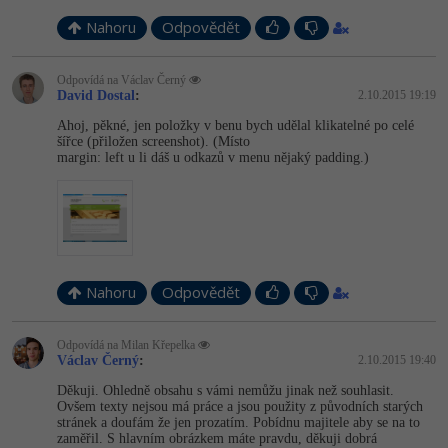
Nahoru
Odpovědět
Odpovídá na Václav Černý
David Dostal
:
2.10.2015 19:19
Ahoj, pěkné, jen položky v benu bych udělal klikatelné po celé
šířce (přiložen screenshot). (Místo
margin: left u li dáš u odkazů v menu nějaký padding.)
Nahoru
Odpovědět
Odpovídá na Milan Křepelka
Václav Černý
:
2.10.2015 19:40
Děkuji. Ohledně obsahu s vámi nemůžu jinak než souhlasit.
Ovšem texty nejsou má práce a jsou použity z původních starých
stránek a doufám že jen prozatím. Pobídnu majitele aby se na to
zaměřil. S hlavním obrázkem máte pravdu, děkuji dobrá