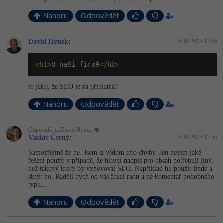
Nahoru
Odpovědět
David Hynek
:
6.10.2015 12:06
<h1>
O naší firmě
</h1>
to jako, že SEO je za příplatek?
Nahoru
Odpovědět
Odpovídá na David Hynek
Václav Černý
:
6.10.2015 12:50
Samozřejmě že ne. Jsem si vědom této chyby. Jen nevím jaké
řešení použít v případě, že hlavní nadpis pro obsah potřebuji jiný,
než takový který by vyhovoval SEO. Například h1 použít jinde a
skrýt ho. Raději bych od vás čekal radu a né komentář podobného
typu...
Nahoru
Odpovědět