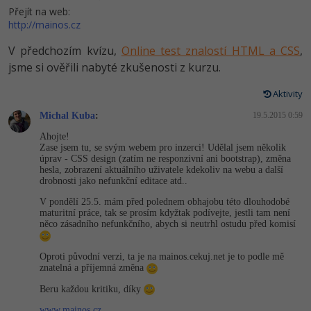
Video
Přejít na web:
-41%
http://mainos.cz
Copywriter
Algoritmy
Time management
Ostatní
V předchozím kvízu,
Online test znalostí HTML a CSS
,
-10%
WordPress specialista
Umělá inteligence (AI)
Windows
Fórum
jsme si ověřili nabyté zkušenosti z kurzu.
SEO specialista
Pro děti
Aktivity
Linux
Příběhy absolventů
Michal Kuba
:
19.5.2015 0:59
Více
Sítě
Blog
Ahojte!
Zase jsem tu, se svým webem pro inzerci! Udělal jsem několik
Kariéra
Fórum
úprav - CSS design (zatím ne responzivní ani bootstrap), změna
Kybernetická bezpečnost
hesla, zobrazení aktuálního uživatele kdekoliv na webu a další
drobnosti jako nefunkční editace atd..
Pro firmy
Elektronický podpis
V pondělí 25.5. mám před polednem obhajobu této dlouhodobé
maturitní práce, tak se prosím kdyžtak podívejte, jestli tam není
něco zásadního nefunkčního, abych si neutrhl ostudu před komisí
Fórum
Oproti původní verzi, ta je na mainos.cekuj.net je to podle mě
znatelná a příjemná změna
Beru každou kritiku, díky
www.mainos.cz