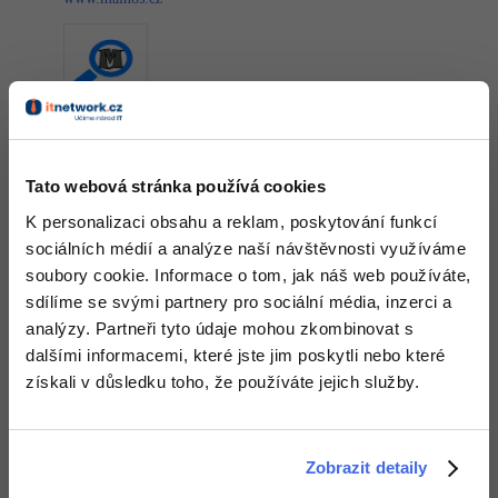
Odpovědět
Tato webová stránka používá cookies
Michal Kuba
:
19.5.2015 1:05
K personalizaci obsahu a reklam, poskytování funkcí
A vlastně vím o jedné chybě, ale tu brzy snad pořeším - při
sociálních médií a analýze naší návštěvnosti využíváme
registraci se má zadané jméno ořezat od mezer, aby nedošlo k
soubory cookie. Informace o tom, jak náš web používáte,
tomu, že budu mít uživatele "pepa" a "pepa "(s mezerou).. jenže ta
se odstraní, ale když jich zadám víc tak ne a stejně se uživatel
sdílíme se svými partnery pro sociální média, inzerci a
vytvoří.. musím to ošetřit ještě..
analýzy. Partneři tyto údaje mohou zkombinovat s
Editováno
dalšími informacemi, které jste jim poskytli nebo které
získali v důsledku toho, že používáte jejich služby.
Nahoru
Odpovědět
Pavol Hejný
:
19.5.2015 3:13
Zobrazit detaily
Trochu bych si ještě vyhrál s designem: