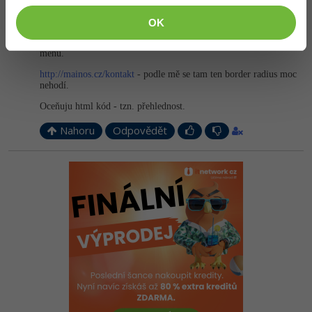
Nedával bych border u jednotlivých kategorií inzerátů, kolečko
bych vycentroval na střed a text nějak rozumně zarovnal.
OK
Tu lupu bych shora neořezával a také bych ji nezapouštěl do
menu.
http://mainos.cz/kontakt
- podle mě se tam ten border radius moc
nehodí.
Oceňuju html kód - tzn. přehlednost.
Nahoru
Odpovědět