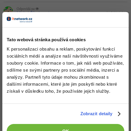
Video
-41%
Odpovídá na
Copywriter
Algoritmy
Time management
Michal Žůrek - misaz
Ostatní
:
31.5.2013 6:17
http://validator.w3.org/check?…
-10%
WordPress specialista
Umělá inteligence (AI)
Windows
Fórum
Nahoru
Odpovědět
SEO specialista
Pro děti
Tato webová stránka používá cookies
Linux
Příběhy absolventů
K personalizaci obsahu a reklam, poskytování funkcí
Více
Sítě
Blog
sociálních médií a analýze naší návštěvnosti využíváme
soubory cookie. Informace o tom, jak náš web používáte,
Kariéra
Fórum
Kybernetická bezpečnost
sdílíme se svými partnery pro sociální média, inzerci a
analýzy. Partneři tyto údaje mohou zkombinovat s
Pro firmy
Elektronický podpis
dalšími informacemi, které jste jim poskytli nebo které
získali v důsledku toho, že používáte jejich služby.
Fórum
Zobrazit detaily
Děláme co je v našich silách, aby byly zdejší diskuze co