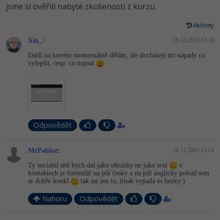
Video
jsme si ověřili nabyté zkušenosti z kurzu.
-41%
Copywriter
Algoritmy
Time management
Ostatní
Aktivity
-10%
WordPress specialista
Xin_
:
28.12.2013 13:18
Umělá inteligence (AI)
Windows
Fórum
Další na kterém momentálně dělám, ale docházejí mi nápady co
SEO specialista
vylepšit, resp. co napsat
Pro děti
Linux
Příběhy absolventů
Více
Sítě
Blog
Kariéra
Fórum
Kybernetická bezpečnost
Odpovědět
Pro firmy
Elektronický podpis
MrPabloz
:
28.12.2013 13:24
Fórum
Ty socialní sítě bych dal jako obrázky ne jako text
v
kontaktech je formulář na půl česky a na půl anglicky pokud sem
se dobře koukl
tak asi jen to, jinak vypadá to hezky:)
Nahoru
Odpovědět