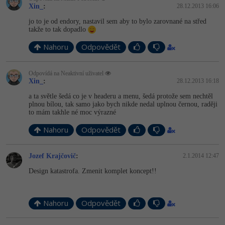
Xin_
:
28.12.2013 16:06
jo to je od endory, nastavil sem aby to bylo zarovnané na střed
takže to tak dopadlo
Nahoru
Odpovědět
Odpovídá na Neaktivní uživatel
Xin_
:
28.12.2013 16:18
a ta světle šedá co je v headeru a menu, šedá protože sem nechtěl
plnou bílou, tak samo jako bych nikde nedal uplnou černou, raději
to mám takhle né moc výrazné
Nahoru
Odpovědět
Jozef Krajčovič
:
2.1.2014 12:47
Design katastrofa. Zmenit komplet koncept!!
Nahoru
Odpovědět