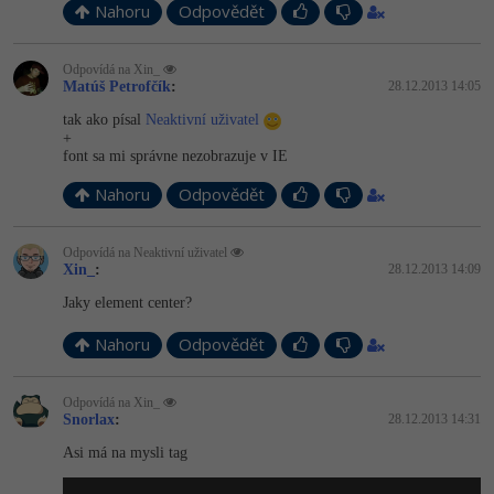
Nahoru
Odpovědět
Odpovídá na Xin_
Matúš Petrofčík
:
28.12.2013 14:05
tak ako písal
Neaktivní uživatel
+
font sa mi správne nezobrazuje v IE
Nahoru
Odpovědět
Odpovídá na Neaktivní uživatel
Xin_
:
28.12.2013 14:09
Jaky element center?
Nahoru
Odpovědět
Odpovídá na Xin_
Snorlax
:
28.12.2013 14:31
Asi má na mysli tag