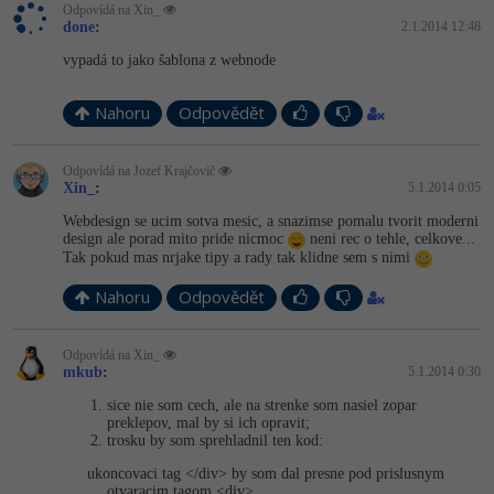
Odpovídá na Xin_
done
:
2.1.2014 12:48
vypadá to jako šablona z webnode
Nahoru
Odpovědět
Odpovídá na Jozef Krajčovič
Xin_
:
5.1.2014 0:05
Webdesign se ucim sotva mesic, a snazimse pomalu tvorit moderni
design ale porad mito pride nicmoc
neni rec o tehle, celkove...
Tak pokud mas nrjake tipy a rady tak klidne sem s nimi
Nahoru
Odpovědět
Odpovídá na Xin_
mkub
:
5.1.2014 0:30
sice nie som cech, ale na strenke som nasiel zopar
preklepov, mal by si ich opravit;
trosku by som sprehladnil ten kod:
ukoncovaci tag </div> by som dal presne pod prislusnym
otvaracim tagom <div>,