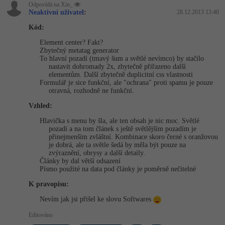
Odpovídá na Xin_
Neaktivní uživatel
:
28.12.2013 13:40
Kód:
Element center? Fakt?
Zbytečný metatag generator
To hlavní pozadí (tmavý šum a světlé nevímco) by stačilo
nastavit dohromady 2x, zbytečně přiřazeno další
elementům. Další zbytečně duplicitní css vlastnosti
Formulář je sice funkční, ale "ochrana" proti spamu je pouze
otravná, rozhodně ne funkční.
Vzhled:
Hlavička s menu by šla, ale ten obsah je nic moc. Světlé
pozadí a na tom článek s ještě světlějším pozadím je
přinejmenším zvláštní. Kombinace skoro černé s oranžovou
je dobrá, ale ta světle šedá by měla být pouze na
zvýraznění, obrysy a další detaily.
Články by dal větší odsazení
Písmo použité na data pod články je poměrně nečitelné
K pravopisu:
Nevím jak jsi přišel ke slovu Softwares
Editováno