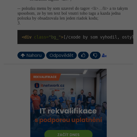
-- polozku menu by som uzavrel do tagov <li>.../li> a to takym
sposobom, ze by ten text bol vnutri toho tagu a kazda jedna
polozka by obsadzovala len jeden riadok kodu;
3.
<div
 class=
"bg_"
>
[/cxode by som vyhodil, ostylo
Nahoru
Odpovědět