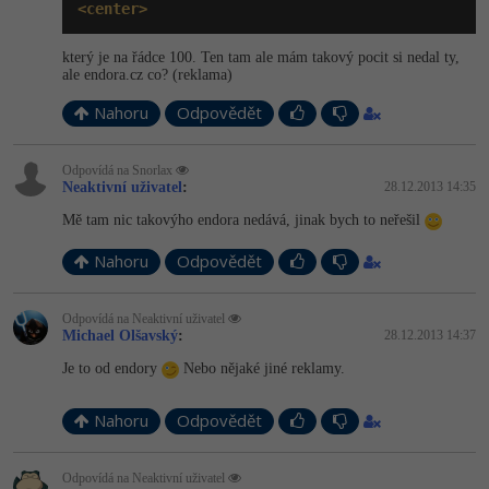
<center>
který je na řádce 100. Ten tam ale mám takový pocit si nedal ty,
ale endora.cz co? (reklama)
Nahoru
Odpovědět
Odpovídá na Snorlax
Neaktivní uživatel
:
28.12.2013 14:35
Mě tam nic takovýho endora nedává, jinak bych to neřešil
Nahoru
Odpovědět
Odpovídá na Neaktivní uživatel
Michael Olšavský
:
28.12.2013 14:37
Je to od endory
Nebo nějaké jiné reklamy.
Nahoru
Odpovědět
Odpovídá na Neaktivní uživatel