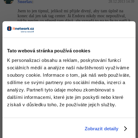
Snorlax
:
28.12.2013 14:39
Jsem to jen tipnul, jelikož mi přijde divný, aby tam úplně na
konec dal jen tak tag center. Já Endoru nikdy moc nepoužíval,
takže nevím co přesně tam dává, ale vypadá to na to že to patří k
tomu. Mě se to tak aspoň zdálo...
+1
Nahoru
Odpovědět
Tato webová stránka používá cookies
Odpovídá na Xin_
Matúš Petrofčík
:
28.12.2013 15:06
K personalizaci obsahu a reklam, poskytování funkcí
hned za footerom sa nachádza
sociálních médií a analýze naší návštěvnosti využíváme
soubory cookie. Informace o tom, jak náš web používáte,
<div
 style=
"color:#575757; font-size: 10px;"
><
sdílíme se svými partnery pro sociální média, inzerci a
analýzy. Partneři tyto údaje mohou zkombinovat s
ktorý pridáva endora
dalšími informacemi, které jste jim poskytli nebo které
ja pouzívam endoru pre svoju stránku, takže viem
získali v důsledku toho, že používáte jejich služby.
ak mám nejakú ukážkouvu stránku a nechcem tam mať tú
reklamu, vložím na koniec
Zobrazit detaily
<div
 style=
"display:none;"
><endora></div>