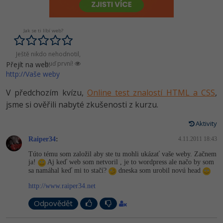
-80%
Vývojář mobilních aplikací
-80%
Python
Digitální gramotnost
Photoshop
HTML5, CSS3, Bootstrap, SEO
PHP
-80%
-30%
Specialista na AI a bigdata
-80%
Jak se ti líbí web?
JavaScript
Marketing
Adobe Illustrator
SQL a databáze
JavaScript
-80%
C# Game developer
Ještě nikdo nehodnotil,
-30%
PHP
WordPress
Adobe Lightroom
buď první!
Přejít na web:
Testování a verzování
Python
http://Vaše weby
-80%
-30%
Webdesigner
-15%
C++
SEO
Adobe XD
UML a návrhové vzory
HTML / CSS
V předchozím kvízu,
Online test znalostí HTML a CSS
,
-80%
Tester
-25%
Swift
jsme si ověřili nabyté zkušenosti z kurzu.
UX
Adobe InDesign
React
UML a návrhové vzory
-80%
Systémový administrátor
Aktivity
Kotlin
Business
Adobe After Effects
Spring
MySQL/MariaDB
Raiper34
:
4.11.2011 18:43
-80%
-25%
Grafik / UX/UI návrhář
-80%
C
Kryptoměny
Blender
Túto tému som založil aby ste tu mohli ukázať vaše weby. Začnem
ASP.NET MVC
MS-SQL
ja!
Aj keď web som netvoril , je to wordpress ale načo by som
-30%
3D grafik
sa namáhal keď mi to stačí?
dneska som urobil novú head
VB.NET
Copywriting
Inkscape
Django
SQLite
http://www.raiper34.net
-80%
Projektový manažer
-80%
SQL
MS Office
Fotografování
Odpovědět
Best practices
-80%
Databázový analytik
Návrh SW
Google Dokumenty