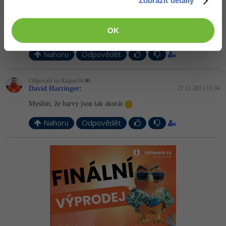
Zobrazit detaily
<B> Je to jenom návrh, můžeš si to udělat třeba ve stylu čarný,
nebo názor OU můžeš ignorovat, to je na tobě. Nechci ti nic radit,
co máš dělat, je to tvůj web a tvoje barvy </B> Máš <B> hezký
OK
</B> web a líbí se mi.
Nahoru
Odpovědět
Odpovídá na Raiper34
David Hartinger
:
21.11.2011 19:34
Myslím, že barvy jsou tak akorát
Nahoru
Odpovědět