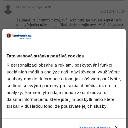
Odpovídá na Raiper34
:
21.11.2011 16:29
Zajímá-li tě upřímný názor, tvůj web není špatný, ale zeptal jsem
se obyčejného uživatele, a říkal, že je nezajímavý. Možná bys tam
měl dát víc barev.
Nahoru
Odpovědět
Tato webová stránka používá cookies
Odpovídá na
Raiper34
:
21.11.2011 17:26
K personalizaci obsahu a reklam, poskytování funkcí
Fuuuu tak to si neviem predstaviť viac farebné XD
sociálních médií a analýze naší návštěvnosti využíváme
soubory cookie. Informace o tom, jak náš web používáte,
Nahoru
Odpovědět
sdílíme se svými partnery pro sociální média, inzerci a
analýzy. Partneři tyto údaje mohou zkombinovat s
Odpovídá na Raiper34
dalšími informacemi, které jste jim poskytli nebo které
:
21.11.2011 18:43
získali v důsledku toho, že používáte jejich služby.
Udělal jsem ti návrh, jenom tak narychlo
http://www.ulozto.cz/…eb-navrh-png
Omlouvám se, že jsem to udělal takhle, ale nějak tak by si to
"obyčejný uživatel" (ptal jsem se) představoval. Možná je to moc
veselé, kontrastní, udělej si to jak chceš