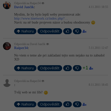
Video
Odpovídá na Raiper34
David Jančík
:
4.11.2011 18:55
-41%
Copywriter
Algoritmy
Time management
Ostatní
Myslím, že by bylo lepší weby prezentovat zde:
http://www.itnetwork.cz/index.php?…
-10%
WordPress specialista
Umělá inteligence (AI)
Windows
Navíc na ně bude projeven názor a budou ohodnoceny
Fórum
Nahoru
Odpovědět
SEO specialista
Pro děti
Linux
Příběhy absolventů
Více
Odpovídá na David Jančík
Sítě
Blog
Raiper34
:
5.11.2011 12:47
Kariéra
No viem o teme ale pri zakladaní tejto som nejako na to zabudol
Fórum
Kybernetická bezpečnost
XD
Pro firmy
+1
Nahoru
Odpovědět
Elektronický podpis
Fórum
Odpovídá na Raiper34
:
8.11.2011 18:45
Tvůj web se mi líbí!
Nahoru
Odpovědět