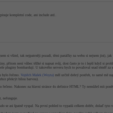
pisuje kompletní code, ani include atd..
 jsem si všiml, tak nejpatrněji pozadí, těmi panáčky na webu si nejsem jist), j
iny, přitom není vůbec těžké si napsat svůj, dost často je to i lepší když si pro
atele pluginy bombardují. U takového serveru bych to považoval snad téměř za 
tu bylo řečeno.
Vojtěch Mašek (Woyta)
měl určitě dobrý postřeh, to samé mě nap
lehce překrýt bílou barvou).
lo řečeno. Nakonec na hlavní stránce 4x definice HTML? Ty nemůžeš mít ponětí,
it, nefunguje.
kdo se asi špatně vyspal. Na první pohled to vypadá celkem dobře, dolaď tyto vě