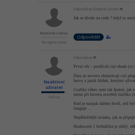
Odpovídá na Neaktivní uživatel
Jak se díváte na code ? když to nevy
Dominik Calico
Odpovědět
Neregistrovaný
Odpovídá na
První věc - používáš cizí obsah (co
Data ze serveru obstarávají cizí plug
barvy a jazyk hlášek, kterými uživ
Neaktivní
uživatel
Grafika vůbec není tak špatná, jak 
menu při hoveru zesvětlit tlačítko (
Tvůrce
Kód je naopak daleko horší, než by
funguje ...
Nejdůležitější stránka, jak se připoj
Hodnocení 1 hvězdička je ulítlý, ně