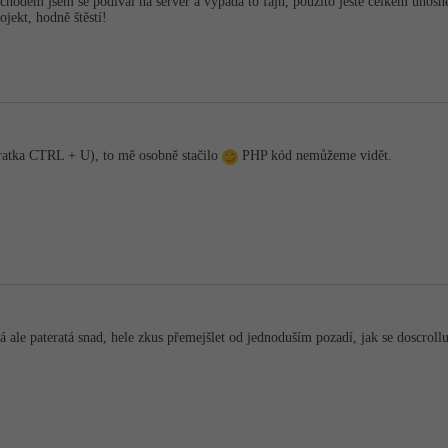
chodem jsem se podíval na server a vypadá to fajn, použito ještě celkem únosn
jekt, hodně štěstí!
ratka CTRL + U), to mě osobně stačilo
PHP kód nemůžeme vidět.
 ale pateratá snad, hele zkus přemejšlet od jednoduším pozadí, jak se doscrollu