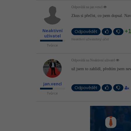
Odpovídá na jan.vencl
Zkus si přečíst, co jsem dopsal. Na
+
Neaktivní
Odpovědět
uživatel
Neaktivní uživatelský účet
Tvůrce
Odpovídá na Neaktivní uživatel
už jsem to zahlídl, předtím jsem ne
jan.vencl
Odpovědět
Tvůrce