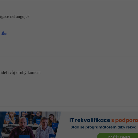
vigace nefunguje?
1
viděl tvůj druhý koment