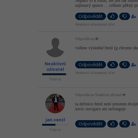
Nepatří to k tomu, ale jen tak mimo
zajímavý spawn ... celkem pěkný pro
Odpovědět
Neaktivní uživatelský účet
Odpovídá na
vidíme výsledné html (g chrome zk
Neaktivní
Odpovědět
uživatel
Neaktivní uživatelský účet
Tvůrce
Odpovídá na Neaktivní uživatel
ta definice html není jenomm dvojitá
navíc navigace ani nefunguje.
jan.vencl
Odpovědět
Tvůrce