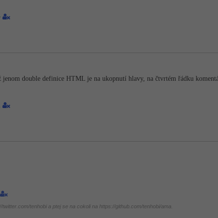
4
 jenom double definice HTML je na ukopnutí hlavy, na čtvrtém řádku komentář
1
twitter.com/tenhobi a ptej se na cokoli na https://github.com/tenhobi/ama.