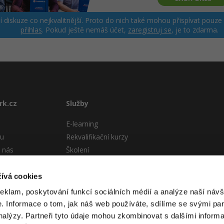
ší diskuze co nejkvalitnější. Proto do nich také mohou přispívat pouze
přihlas
. Pokud ještě nemáš účet,
zaregistruj se
, je to zdarma.
rk.cz
Služby
E-learning
tu
Rekvalifikační kurzy
 nás
Školení
Pro firmy
stému
ívá cookies
 podmínky
reklam, poskytování funkcí sociálních médií a analýze naší návš
 Informace o tom, jak náš web používáte, sdílíme se svými par
analýzy. Partneři tyto údaje mohou zkombinovat s dalšími informa