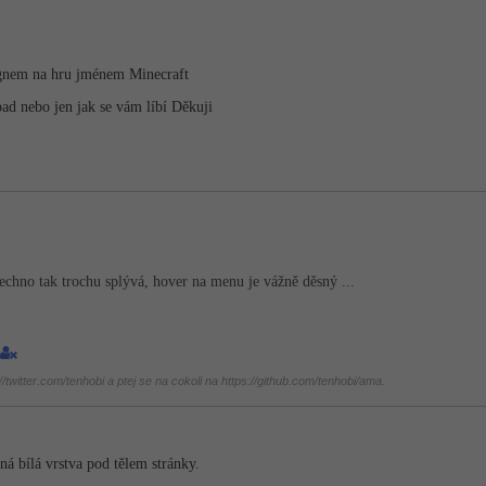
ignem na hru jménem Minecraft
pad nebo jen jak se vám líbí Děkuji
šechno tak trochu splývá, hover na menu je vážně děsný ...
twitter.com/tenhobi a ptej se na cokoli na https://github.com/tenhobi/ama.
ná bílá vrstva pod tělem stránky.