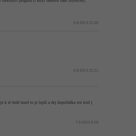
é množství pluginů (i když některé také zbytečně),
6.9.2013 21:20
6.9.2013 21:21
je k té šedé hned to je lepší a dej dopořádku ten kód:)
7.9.2013 6:19