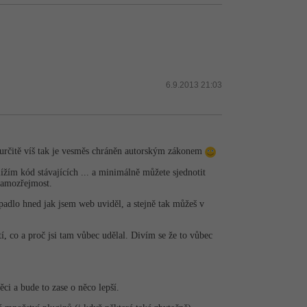
6.9.2013 21:03
ak určitě víš tak je vesměs chráněn autorským zákonem
hlížím kód stávajících ... a minimálně můžete sjednotit
samozřejmost.
adlo hned jak jsem web uviděl, a stejně tak můžeš v
 co a proč jsi tam vůbec udělal. Divím se že to vůbec
ci a bude to zase o něco lepší.