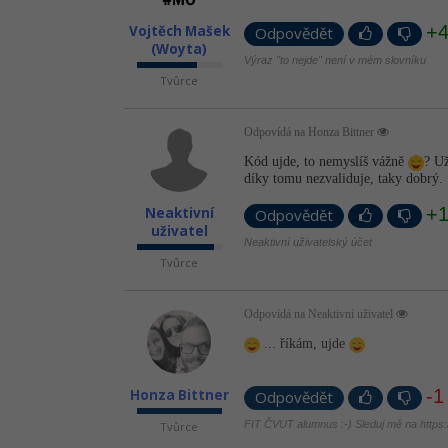
+
Vojtěch Mašek
Odpovědět
(Woyta)
Výraz "to nejde" není v mém slovníku
Tvůrce
Odpovídá na Honza Bittner
Kód ujde, to nemyslíš vážně
? Už
díky tomu nezvaliduje, taky dobrý.
+
Neaktivní
Odpovědět
uživatel
Neaktivní uživatelský účet
Tvůrce
Odpovídá na Neaktivní uživatel
... říkám, ujde
-1
Honza Bittner
Odpovědět
FIT ČVUT alumnus :-) Sleduj mě na https://
Tvůrce