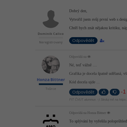
Dobrý den,
Vytvořil jsem svůj první web s des
Chtěl bych znát nějakou kritiku, ná
Dominik Calico
Odpovědět
Neregistrovaný
Odpovídá na
Né, teď vážně ....
Grafika je docela špatně udělaná, v
Honza Bittner
Kód docela ujde ...
Tvůrce
-1
Odpovědět
FIT ČVUT alumnus :-) Sleduj mě na https://
Odpovídá na Honza Bittner
To splývání by vyřešila poloprůhled