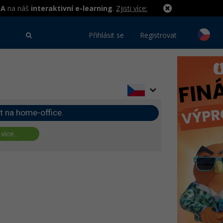
MA
na náš
interaktivní e-learning
.
Zjisti více:
Přihlásit se
Registrovat
t na home-office.
 více...