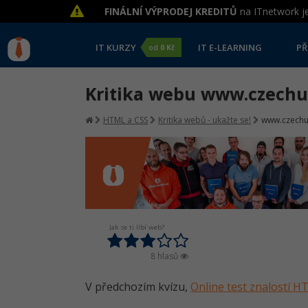
FINÁLNÍ VÝPRODEJ KREDITŮ
na ITnetwork je
IT KURZY
IT E-LEARNING
PŘ
od
0 Kč
Kritika webu www.czechun
HTML a CSS
Kritika webů - ukažte se!
www.czechun
Jak se ti líbí web?
8 hlasů
V předchozím kvízu,
Online test znalostí 