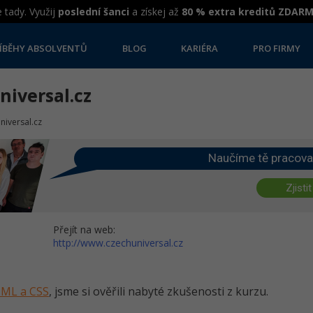
 tady. Využij
poslední šanci
a získej až
80 % extra kreditů ZDAR
ÍBĚHY ABSOLVENTŮ
BLOG
KARIÉRA
PRO FIRMY
iversal.cz
iversal.cz
Naučíme tě pracova
Zjistit
Přejít na web:
http://www.czechuniversal.cz
HTML a CSS
, jsme si ověřili nabyté zkušenosti z kurzu.