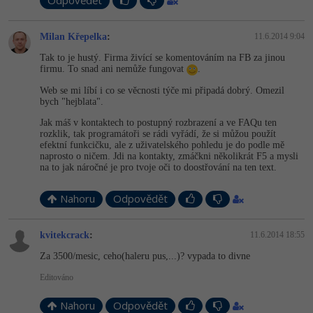
Video
Odpovědět
-41%
Copywriter
Algoritmy
Time management
Ostatní
Milan Křepelka
:
11.6.2014 9:04
-10%
WordPress specialista
Tak to je hustý. Firma živící se komentováním na FB za jinou
Umělá inteligence (AI)
Windows
Fórum
firmu. To snad ani nemůže fungovat
.
SEO specialista
Web se mi líbí i co se věcnosti týče mi připadá dobrý. Omezil
Pro děti
Linux
bych "hejblata".
Příběhy absolventů
Jak máš v kontaktech to postupný rozbrazení a ve FAQu ten
Více
Sítě
Blog
rozklik, tak programátoři se rádi vyřádí, že si můžou použít
efektní funkcičku, ale z uživatelského pohledu je do podle mě
naprosto o ničem. Jdi na kontakty, zmáčkni několikrát F5 a mysli
Kariéra
Fórum
Kybernetická bezpečnost
na to jak náročné je pro tvoje oči to doostřování na ten text.
Pro firmy
Elektronický podpis
Nahoru
Odpovědět
Fórum
kvitekcrack
:
11.6.2014 18:55
Za 3500/mesic, ceho(haleru pus,...)? vypada to divne
Editováno
Nahoru
Odpovědět