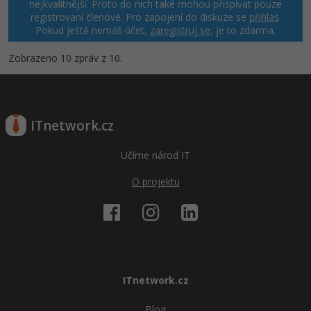
nejkvalitnější. Proto do nich také mohou přispívat pouze
registrovaní členové. Pro zapojení do diskuze se
přihlas
.
Pokud ještě nemáš účet,
zaregistruj se
, je to zdarma.
Zobrazeno 10 zpráv z 10.
ITnetwork.cz
Učíme národ IT
O projektu
ITnetwork.cz
Blog