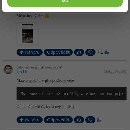
OK
androidu mi nechce zobrazit to kroužkované u ve stejném fontu
jako ostatní písmena nadpisu.
Mějte hezký den
+1
Nahoru
Odpovědět
Odpovídá na jarmila.kozenska
gcx11
:
11.6.2014 21:52
Máte chybičku v předposlední větě:
My jsme si tím už prošli, a víme, co funguje.
Ohledně první čárky si nejsem jistý.
Nahoru
Odpovědět