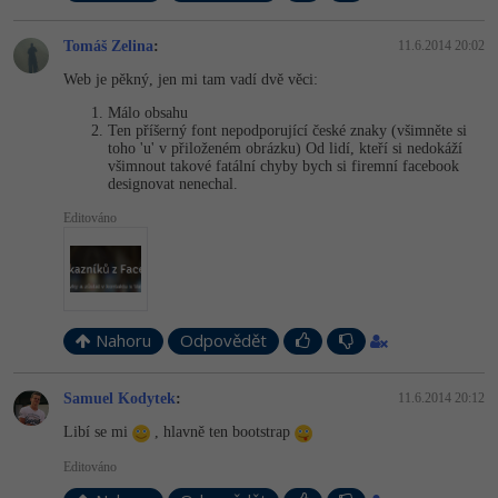
Tomáš Zelina
:
11.6.2014 20:02
Web je pěkný, jen mi tam vadí dvě věci:
Málo obsahu
Ten příšerný font nepodporující české znaky (všimněte si
toho 'u' v přiloženém obrázku) Od lidí, kteří si nedokáží
všimnout takové fatální chyby bych si firemní facebook
designovat nenechal.
Editováno
Nahoru
Odpovědět
Samuel Kodytek
:
11.6.2014 20:12
Libí se mi
, hlavně ten bootstrap
Editováno