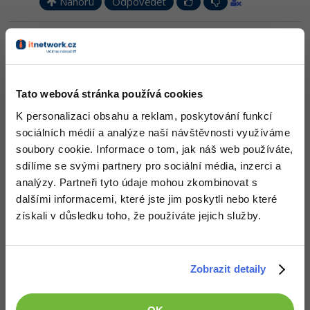
Nahoru
Odpovědět
Neaktivní uživatel
:
11.6.2014 20:20
Já osobně bych uvítal místo "Chcete víc zákazníků z Facebooku?"
a celého toho obdélníku, nevím jak přesně se to jmenuje, video,
které by vysvětlilo lidem, co přesně děláte, že je to nejúčinnější
metoda, kolik za to, atp.
Tato webová stránka používá cookies
K personalizaci obsahu a reklam, poskytování funkcí
Nahoru
Odpovědět
sociálních médií a analýze naší návštěvnosti využíváme
soubory cookie. Informace o tom, jak náš web používáte,
Odpovídá na Tomáš Zelina
Milan Křepelka
:
11.6.2014 21:07
sdílíme se svými partnery pro sociální média, inzerci a
analýzy. Partneři tyto údaje mohou zkombinovat s
Lidi kteří používají prohlížeč který si ty fonty umí stáhnout,
nemusí vůbec vidět to co vidíš ty.
dalšími informacemi, které jste jim poskytli nebo které
získali v důsledku toho, že používáte jejich služby.
Nahoru
Odpovědět
Odpovídá na Milan Křepelka
Zobrazit detaily
Tomáš Zelina
:
11.6.2014 21:36
Tak to bych v tom případě chtěl vidět, jaký geniální prohlížeč
používáte vy, protože ani Firefox na linuxu, ani Chrome na