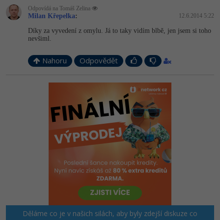
Odpovídá na Tomáš Zelina
Milan Křepelka
:
12.6.2014 5:22
Díky za vyvedení z omylu. Já to taky vidím blbě, jen jsem si toho
nevšiml.
Nahoru
Odpovědět
Děláme co je v našich silách, aby byly zdejší diskuze co