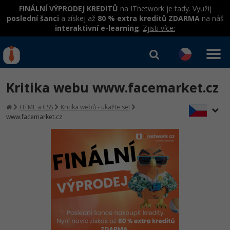
FINÁLNÍ VÝPRODEJ KREDITŮ
na ITnetwork je tady. Využij
poslední šanci
a získej až
80 % extra kreditů ZDARMA
na náš
interaktivní e-learning
.
Zjisti více:
IT kurzy
Od
0 Kč
Kritika webu www.facemarket.cz
Přihlásit se
|
Registrovat
IT e-learning
Rekvalifikace a kurzy
HTML a CSS
Kritika webů - ukažte se!
hrazené úřadem práce
www.facemarket.cz
Kurzy IT profesí
Workshopy zdarma
Junior programátor
Kurzy programování
Umělá inteligence v praxi
Školení
Programátor WWW aplikací
Jak začít?
Kurzy e-commerce
Datová analýza v praxi
Základy programování
Školení dle technologií
-80%
Senior programátor
Java
Testování softwaru
Kurzy designu
Objektové programování - OOP
C# .NET
-80%
Front-end developer
-80%
C#.NET
Datová analýza
HTML/CSS
Umělá inteligence
Java