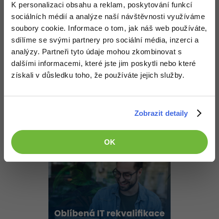
K personalizaci obsahu a reklam, poskytování funkcí
Klik, klik, klik (ufff, 3 kliky. Vyčerpávající práce).
sociálních médií a analýze naší návštěvnosti využíváme
soubory cookie. Informace o tom, jak náš web používáte,
I přestože je šablona cizí, se mi to nelíbí. Konkrétněji to
nepotřebuješ.
sdílíme se svými partnery pro sociální média, inzerci a
analýzy. Partneři tyto údaje mohou zkombinovat s
Nahoru
Odpovědět
dalšími informacemi, které jste jim poskytli nebo které
získali v důsledku toho, že používáte jejich služby.
Odpovídá na
Зайчик
:
26.4.2013 20:38
to je web, takovej bych si koupil
Zobrazit detaily
+2
Nahoru
Odpovědět
OK