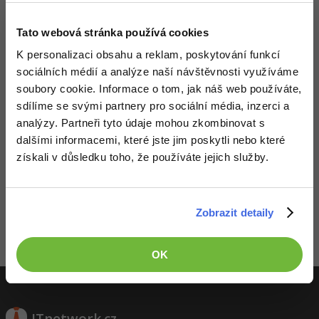
Video
-41%
Copywriter
Algoritmy
Time management
Tato webová stránka používá cookies
Ostatní
K personalizaci obsahu a reklam, poskytování funkcí
-10%
WordPress specialista
Umělá inteligence (AI)
Windows
Fórum
sociálních médií a analýze naší návštěvnosti využíváme
soubory cookie. Informace o tom, jak náš web používáte,
SEO specialista
Pro děti
Linux
Příběhy absolventů
sdílíme se svými partnery pro sociální média, inzerci a
analýzy. Partneři tyto údaje mohou zkombinovat s
Více
Sítě
Blog
dalšími informacemi, které jste jim poskytli nebo které
získali v důsledku toho, že používáte jejich služby.
Kariéra
Fórum
Kybernetická bezpečnost
Děláme co je v našich silách, aby byly zdejší diskuze co
Pro firmy
nejkvalitnější. Proto do nich také mohou přispívat pouze
Elektronický podpis
registrovaní členové. Pro zapojení do diskuze se
přihlas
.
Zobrazit detaily
Pokud ještě nemáš účet,
zaregistruj se
, je to zdarma.
Fórum
Zobrazeno 1 zpráv z 1.
OK