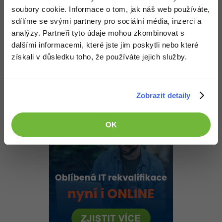
soubory cookie. Informace o tom, jak náš web používáte,
Nahoru
Odpovědět
sdílíme se svými partnery pro sociální média, inzerci a
analýzy. Partneři tyto údaje mohou zkombinovat s
ano95
:
13.1.2013 21:05
dalšími informacemi, které jste jim poskytli nebo které
získali v důsledku toho, že používáte jejich služby.
Good len skús tam dávať aktualnejsie veci :d
Nahoru
Odpovědět
Zobrazit detaily
OK