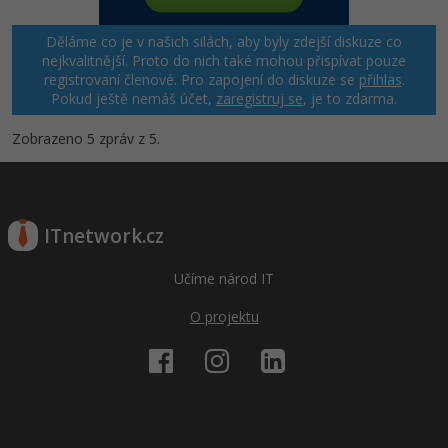
Děláme co je v našich silách, aby byly zdejší diskuze co
nejkvalitnější. Proto do nich také mohou přispívat pouze
registrovaní členové. Pro zapojení do diskuze se
přihlas
.
Pokud ještě nemáš účet,
zaregistruj se
, je to zdarma.
Zobrazeno 5 zpráv z 5.
ITnetwork.cz
Učíme národ IT
O projektu