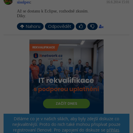
sisolpes
:
16.6.2014 15:01
Až se dostanu k Eclipse, rozhodně zkusím.
Díky.
Nahoru
Odpovědět
Děláme co je v našich silách, aby byly zdejší diskuze co
nejkvalitnější. Proto do nich také mohou přispívat pouze
registrovaní členové. Pro zapojení do diskuze se
přihlas
.