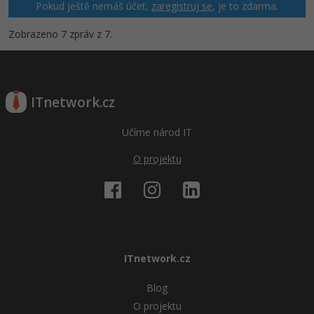
Pokud ještě nemáš účet,
zaregistruj se
, je to zdarma.
Zobrazeno 7 zpráv z 7.
ITnetwork.cz
Učíme národ IT
O projektu
ITnetwork.cz
Blog
O projektu