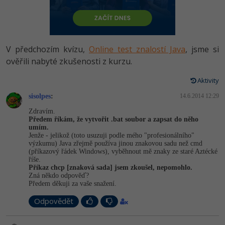
-80%
Vývojář mobilních aplikací
Python
HTML5, CSS3, Bootstrap, SEO
PHP
-80%
Specialista na AI a bigdata
JavaScript
SQL a databáze
JavaScript
V předchozím kvízu,
Online test znalostí Java
, jsme si
-80%
C# Game developer
PHP
ověřili nabyté zkušenosti z kurzu.
Testování a verzování
Python
-80%
Webdesigner
C++
Aktivity
UML a návrhové vzory
HTML / CSS
sisolpes
:
14.6.2014 12:29
-80%
Tester
Swift
Zdravím.
React
UML a návrhové vzory
Předem říkám, že vytvořit .bat soubor a zapsat do něho
-80%
Systémový administrátor
Kotlin
umím.
Jenže - jelikož (toto usuzuji podle mého "profesionálního"
Spring
MySQL/MariaDB
výzkumu) Java zřejmě používa jinou znakovou sadu než cmd
-80%
Grafik / UX/UI návrhář
C
(příkazový řádek Windows), vyběhnout mě znaky ze staré Aztécké
ASP.NET MVC
říše.
MS-SQL
Příkaz chcp [znaková sada] jsem zkoušel, nepomohlo.
3D grafik
VB.NET
Zná někdo odpověď?
Django
Předem děkuji za vaše snažení.
SQLite
Projektový manažer
SQL
Odpovědět
Best practices
-80%
Databázový analytik
Návrh SW