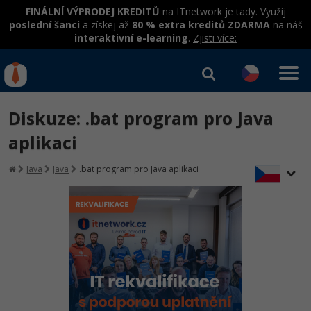
FINÁLNÍ VÝPRODEJ KREDITŮ
na ITnetwork je tady. Využij
poslední šanci
a získej až
80 % extra kreditů ZDARMA
na náš
interaktivní e-learning
.
Zjisti více:
IT kurzy
Od
0 Kč
Diskuze: .bat program pro Java
Přihlásit se
|
Registrovat
IT e-learning
Rekvalifikace a kurzy
aplikaci
hrazené úřadem práce
Kurzy IT profesí
Java
Java
.bat program pro Java aplikaci
Workshopy zdarma
Junior programátor
Kurzy programování
Umělá inteligence v praxi
Školení
Programátor WWW aplikací
Jak začít?
Datová analýza v praxi
Základy programování
Školení dle technologií
-80%
Senior programátor
Java
Objektové programování - OOP
C# .NET
-80%
Front-end developer
C#.NET
Umělá inteligence
Java