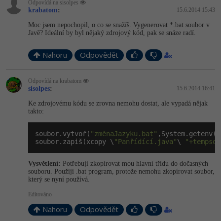
Odpovídá na sisolpes
krabatom
:
15.6.2014 15:43
-41%
Copywriter
Algoritmy
Moc jsem nepochopil, o co se snažíš. Vygenerovat *.bat soubor v
Javě? Ideální by byl nějaký zdrojový kód, pak se snáze radí.
-10%
WordPress specialista
Umělá inteligence (AI)
Nahoru
Odpovědět
SEO specialista
Pro děti
Odpovídá na krabatom
Více
sisolpes
:
15.6.2014 16:41
Ke zdrojovému kódu se zrovna nemohu dostat, ale vypadá nějak
takto:
Fórum
soubor.vytvoř(
"změnaJazyku.bat"
,System.getenv(
"
Kurzy e-commerce
soubor.zapiš(xcopy \
"Panřídící.java"
\ 
"+tempsou
Testování softwaru
Vysvětlení:
Potřebuji zkopírovat mou hlavní třídu do dočasných
Kurzy designu
souboru. Použiji .bat program, protože nemohu zkopírovat soubor,
který se nyní používá.
-80%
Datová analýza
HTML/CSS
Příběhy absolventů
Editováno
-80%
Digitální gramotnost
Blog
Photoshop
Nahoru
Odpovědět