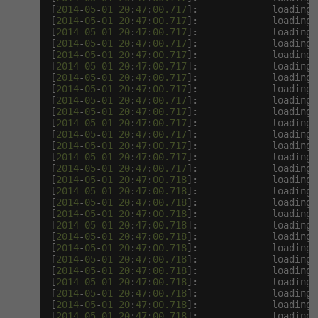
[
2014
-
05
-
01
20
:
47
:
00.717
]:             loading 
[
2014
-
05
-
01
20
:
47
:
00.717
]:             loading 
[
2014
-
05
-
01
20
:
47
:
00.717
]:             loading 
[
2014
-
05
-
01
20
:
47
:
00.717
]:             loading 
[
2014
-
05
-
01
20
:
47
:
00.717
]:             loading 
[
2014
-
05
-
01
20
:
47
:
00.717
]:             loading 
[
2014
-
05
-
01
20
:
47
:
00.717
]:             loading 
[
2014
-
05
-
01
20
:
47
:
00.717
]:             loading 
[
2014
-
05
-
01
20
:
47
:
00.717
]:             loading 
[
2014
-
05
-
01
20
:
47
:
00.717
]:             loading 
[
2014
-
05
-
01
20
:
47
:
00.717
]:             loading 
[
2014
-
05
-
01
20
:
47
:
00.717
]:             loading 
[
2014
-
05
-
01
20
:
47
:
00.717
]:             loading 
[
2014
-
05
-
01
20
:
47
:
00.717
]:             loading 
[
2014
-
05
-
01
20
:
47
:
00.717
]:             loading 
[
2014
-
05
-
01
20
:
47
:
00.718
]:             loading 
[
2014
-
05
-
01
20
:
47
:
00.718
]:             loading 
[
2014
-
05
-
01
20
:
47
:
00.718
]:             loading 
[
2014
-
05
-
01
20
:
47
:
00.718
]:             loading 
[
2014
-
05
-
01
20
:
47
:
00.718
]:             loading 
[
2014
-
05
-
01
20
:
47
:
00.718
]:             loading 
[
2014
-
05
-
01
20
:
47
:
00.718
]:             loading 
[
2014
-
05
-
01
20
:
47
:
00.718
]:             loading 
[
2014
-
05
-
01
20
:
47
:
00.718
]:             loading 
[
2014
-
05
-
01
20
:
47
:
00.718
]:             loading 
[
2014
-
05
-
01
20
:
47
:
00.718
]:             loading 
[
2014
-
05
-
01
20
:
47
:
00.718
]:             loading 
[
2014
-
05
-
01
20
:
47
:
00.718
]:             loading 