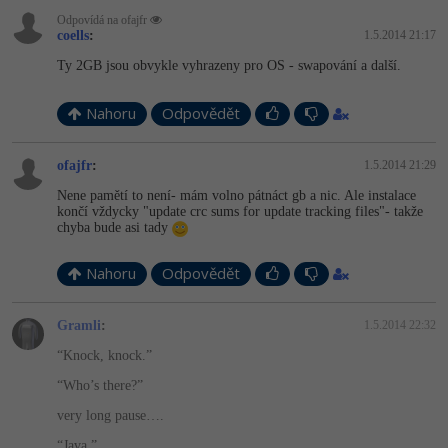
Odpovídá na ofajfr
coells
:
1.5.2014 21:17
Ty 2GB jsou obvykle vyhrazeny pro OS - swapování a další.
Nahoru
Odpovědět
ofajfr
:
1.5.2014 21:29
Nene pamětí to není- mám volno pátnáct gb a nic. Ale instalace
končí vždycky "update crc sums for update tracking files"- takže
chyba bude asi tady
Nahoru
Odpovědět
Gramli
:
1.5.2014 22:32
“Knock, knock.”
“Who’s there?”
very long pause….
“Java.”