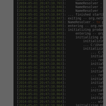
[
2014
-
05
-
01
20
:
47
:
10.765
]:     NameResolver - 
t
[
2014
-
05
-
01
20
:
47
:
10.846
]:     NameResolver - 
t
[
2014
-
05
-
01
20
:
47
:
10.846
]:     NameResolver - 
t
[
2014
-
05
-
01
20
:
47
:
10.847
]: ... finished startin
[
2014
-
05
-
01
20
:
47
:
10.847
]: exiting -- org.netbe
[
2014
-
05
-
01
20
:
47
:
10.848
]: NameResolver - 
to
 pa
[
2014
-
05
-
01
20
:
47
:
10.849
]: entering -- org.netb
[
2014
-
05
-
01
20
:
47
:
10.849
]: initializing product
[
2014
-
05
-
01
20
:
47
:
10.849
]:     entering -- org.
[
2014
-
05
-
01
20
:
47
:
10.850
]:     initializing pro
[
2014
-
05
-
01
20
:
47
:
10.850
]:         initializing
[
2014
-
05
-
01
20
:
47
:
10.863
]:         ... C:\Users
[
2014
-
05
-
01
20
:
47
:
10.863
]:         initializing
[
2014
-
05
-
01
20
:
47
:
10.863
]:             ... C:\U
[
2014
-
05
-
01
20
:
47
:
10.863
]:             initiali
[
2014
-
05
-
01
20
:
47
:
10.863
]:             ... reso
[
2014
-
05
-
01
20
:
47
:
10.863
]:             initiali
[
2014
-
05
-
01
20
:
47
:
10.863
]:             ... reso
[
2014
-
05
-
01
20
:
47
:
10.864
]:             initiali
[
2014
-
05
-
01
20
:
47
:
10.864
]:             ... reso
[
2014
-
05
-
01
20
:
47
:
10.864
]:             initiali
[
2014
-
05
-
01
20
:
47
:
10.864
]:             initiali
[
2014
-
05
-
01
20
:
47
:
10.864
]:             ... reso
[
2014
-
05
-
01
20
:
47
:
10.864
]:             initiali
[
2014
-
05
-
01
20
:
47
:
10.864
]:             ... reso
[
2014
-
05
-
01
20
:
47
:
10.864
]:             initiali
[
2014
-
05
-
01
20
:
47
:
10.864
]:             ... wind
[
2014
-
05
-
01
20
:
47
:
10.864
]:     initializing pro