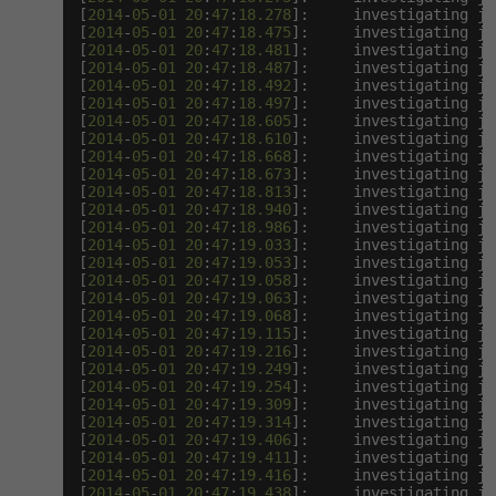
[
2014
-
05
-
01
20
:
47
:
18.278
]:     investigating ja
[
2014
-
05
-
01
20
:
47
:
18.475
]:     investigating ja
[
2014
-
05
-
01
20
:
47
:
18.481
]:     investigating ja
[
2014
-
05
-
01
20
:
47
:
18.487
]:     investigating ja
[
2014
-
05
-
01
20
:
47
:
18.492
]:     investigating ja
[
2014
-
05
-
01
20
:
47
:
18.497
]:     investigating ja
[
2014
-
05
-
01
20
:
47
:
18.605
]:     investigating ja
[
2014
-
05
-
01
20
:
47
:
18.610
]:     investigating ja
[
2014
-
05
-
01
20
:
47
:
18.668
]:     investigating ja
[
2014
-
05
-
01
20
:
47
:
18.673
]:     investigating ja
[
2014
-
05
-
01
20
:
47
:
18.813
]:     investigating ja
[
2014
-
05
-
01
20
:
47
:
18.940
]:     investigating ja
[
2014
-
05
-
01
20
:
47
:
18.986
]:     investigating ja
[
2014
-
05
-
01
20
:
47
:
19.033
]:     investigating ja
[
2014
-
05
-
01
20
:
47
:
19.053
]:     investigating ja
[
2014
-
05
-
01
20
:
47
:
19.058
]:     investigating ja
[
2014
-
05
-
01
20
:
47
:
19.063
]:     investigating ja
[
2014
-
05
-
01
20
:
47
:
19.068
]:     investigating ja
[
2014
-
05
-
01
20
:
47
:
19.115
]:     investigating ja
[
2014
-
05
-
01
20
:
47
:
19.216
]:     investigating ja
[
2014
-
05
-
01
20
:
47
:
19.249
]:     investigating ja
[
2014
-
05
-
01
20
:
47
:
19.254
]:     investigating ja
[
2014
-
05
-
01
20
:
47
:
19.309
]:     investigating ja
[
2014
-
05
-
01
20
:
47
:
19.314
]:     investigating ja
[
2014
-
05
-
01
20
:
47
:
19.406
]:     investigating ja
[
2014
-
05
-
01
20
:
47
:
19.411
]:     investigating ja
[
2014
-
05
-
01
20
:
47
:
19.416
]:     investigating ja
[
2014
-
05
-
01
20
:
47
:
19.438
]:     investigating ja