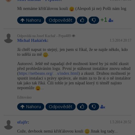
Mi nemáme křišťálovou kouli
(Alespoň já ne) Pošli nám log
-41%
Copywriter
Algoritmy
+1
Nahoru
Odpovědět
-10%
WordPress specialista
Umělá inteligence (AI)
Odpovídá na Josef Kuchař - Pepa489
SEO specialista
Pro děti
Michal Haňáček
:
1.5.2014 20:17
Já chtěl napsat to stejný, jen jsem si říkal, že se najde někdo, kdo
Více
to udělá za mě
.
Autorovi. Ještě mě napadají dvě možnosti které by jsi mihl zkusit
Fórum
před prohledáváním logu. První je stáhnout instalátor znovu odtud
(
https://netbeans.org/…s/index.html
) a zkusit. Druhou možností je
spustit instalaci s právy správce, ale mám za to že si o ně instalátor
tak jako tak říká. Čili tohle je jen nápad který ti téměř najisto
Kurzy e-commerce
nepomůže
...
Testování softwaru
Editováno
Kurzy designu
Nahoru
Odpovědět
-80%
Datová analýza
HTML/CSS
Příběhy absolventů
ofajfr
:
1.5.2014 20:52
-80%
Digitální gramotnost
Blog
Photoshop
Cože, devbook nemá křišťálovou kouli
Jinak log tady...