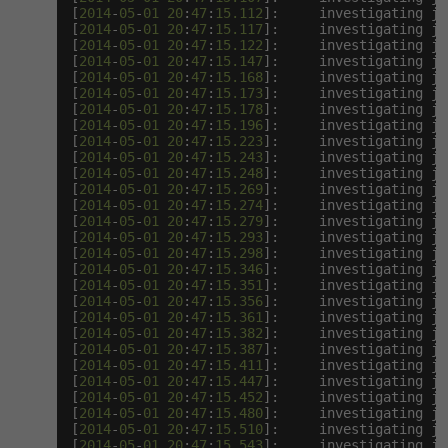
[
2014
-
05
-
01
20
:
47
:
15.112
]:     investigating ja
[
2014
-
05
-
01
20
:
47
:
15.117
]:     investigating ja
[
2014
-
05
-
01
20
:
47
:
15.122
]:     investigating ja
[
2014
-
05
-
01
20
:
47
:
15.147
]:     investigating ja
[
2014
-
05
-
01
20
:
47
:
15.168
]:     investigating ja
[
2014
-
05
-
01
20
:
47
:
15.173
]:     investigating ja
[
2014
-
05
-
01
20
:
47
:
15.178
]:     investigating ja
[
2014
-
05
-
01
20
:
47
:
15.196
]:     investigating ja
[
2014
-
05
-
01
20
:
47
:
15.223
]:     investigating ja
[
2014
-
05
-
01
20
:
47
:
15.243
]:     investigating ja
[
2014
-
05
-
01
20
:
47
:
15.248
]:     investigating ja
[
2014
-
05
-
01
20
:
47
:
15.269
]:     investigating ja
[
2014
-
05
-
01
20
:
47
:
15.274
]:     investigating ja
[
2014
-
05
-
01
20
:
47
:
15.279
]:     investigating ja
[
2014
-
05
-
01
20
:
47
:
15.293
]:     investigating ja
[
2014
-
05
-
01
20
:
47
:
15.298
]:     investigating ja
[
2014
-
05
-
01
20
:
47
:
15.346
]:     investigating ja
[
2014
-
05
-
01
20
:
47
:
15.351
]:     investigating ja
[
2014
-
05
-
01
20
:
47
:
15.356
]:     investigating ja
[
2014
-
05
-
01
20
:
47
:
15.361
]:     investigating ja
[
2014
-
05
-
01
20
:
47
:
15.382
]:     investigating ja
[
2014
-
05
-
01
20
:
47
:
15.387
]:     investigating ja
[
2014
-
05
-
01
20
:
47
:
15.411
]:     investigating ja
[
2014
-
05
-
01
20
:
47
:
15.447
]:     investigating ja
[
2014
-
05
-
01
20
:
47
:
15.452
]:     investigating ja
[
2014
-
05
-
01
20
:
47
:
15.480
]:     investigating ja
[
2014
-
05
-
01
20
:
47
:
15.510
]:     investigating ja
[
2014
-
05
-
01
20
:
47
:
15.543
]:     investigating ja