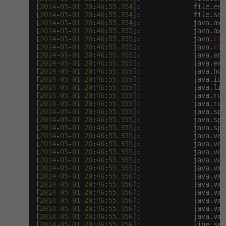
[
2014
-
05
-
01
20
:
46
:
55.354
]:             file.enc
[
2014
-
05
-
01
20
:
46
:
55.354
]:             file.sep
Windows
Fórum
[
2014
-
05
-
01
20
:
46
:
55.354
]:             java.awt
[
2014
-
05
-
01
20
:
46
:
55.355
]:             java.awt
[
2014
-
05
-
01
20
:
46
:
55.355
]:             java.
cla
Linux
[
2014
-
05
-
01
20
:
46
:
55.355
]:             java.
cla
[
2014
-
05
-
01
20
:
46
:
55.355
]:             java.end
[
2014
-
05
-
01
20
:
46
:
55.355
]:             java.ext
Sítě
[
2014
-
05
-
01
20
:
46
:
55.355
]:             java.hom
[
2014
-
05
-
01
20
:
46
:
55.355
]:             java.io.
[
2014
-
05
-
01
20
:
46
:
55.355
]:             java.lib
Kybernetická bezpečnost
[
2014
-
05
-
01
20
:
46
:
55.355
]:             java.run
[
2014
-
05
-
01
20
:
46
:
55.355
]:             java.run
[
2014
-
05
-
01
20
:
46
:
55.355
]:             java.spe
Elektronický podpis
[
2014
-
05
-
01
20
:
46
:
55.355
]:             java.spe
[
2014
-
05
-
01
20
:
46
:
55.355
]:             java.spe
[
2014
-
05
-
01
20
:
46
:
55.355
]:             java.ven
Fórum
[
2014
-
05
-
01
20
:
46
:
55.355
]:             java.ven
[
2014
-
05
-
01
20
:
46
:
55.355
]:             java.ven
[
2014
-
05
-
01
20
:
46
:
55.355
]:             java.ver
[
2014
-
05
-
01
20
:
46
:
55.355
]:             java.vm.
[
2014
-
05
-
01
20
:
46
:
55.356
]:             java.vm.
[
2014
-
05
-
01
20
:
46
:
55.356
]:             java.vm.
[
2014
-
05
-
01
20
:
46
:
55.356
]:             java.vm.
[
2014
-
05
-
01
20
:
46
:
55.356
]:             java.vm.
[
2014
-
05
-
01
20
:
46
:
55.356
]:             java.vm.
[
2014
-
05
-
01
20
:
46
:
55.356
]:             java.vm.
[
2014
-
05
-
01
20
:
46
:
55.356
]:             line.sep