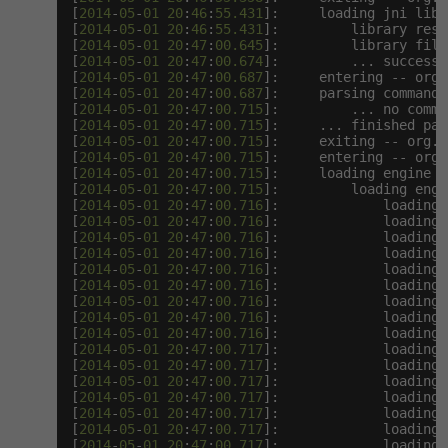
[
2014
-
05
-
01
20
:
46
:
55.431
]:     loading jni libra
[
2014
-
05
-
01
20
:
46
:
55.431
]:         library reso
[
2014
-
05
-
01
20
:
47
:
00.645
]:         library file
[
2014
-
05
-
01
20
:
47
:
00.674
]:         ... successf
[
2014
-
05
-
01
20
:
47
:
00.687
]:     entering -- org.
[
2014
-
05
-
01
20
:
47
:
00.687
]:     parsing command-
[
2014
-
05
-
01
20
:
47
:
00.715
]:         ... no comma
[
2014
-
05
-
01
20
:
47
:
00.715
]:     ... finished par
[
2014
-
05
-
01
20
:
47
:
00.715
]:     exiting -- org.n
[
2014
-
05
-
01
20
:
47
:
00.715
]:     entering -- org.
[
2014
-
05
-
01
20
:
47
:
00.715
]:     loading engine p
[
2014
-
05
-
01
20
:
47
:
00.715
]:         loading engi
[
2014
-
05
-
01
20
:
47
:
00.716
]:             loading 
[
2014
-
05
-
01
20
:
47
:
00.716
]:             loading 
[
2014
-
05
-
01
20
:
47
:
00.716
]:             loading 
[
2014
-
05
-
01
20
:
47
:
00.716
]:             loading 
[
2014
-
05
-
01
20
:
47
:
00.716
]:             loading 
[
2014
-
05
-
01
20
:
47
:
00.716
]:             loading 
[
2014
-
05
-
01
20
:
47
:
00.716
]:             loading 
[
2014
-
05
-
01
20
:
47
:
00.716
]:             loading 
[
2014
-
05
-
01
20
:
47
:
00.716
]:             loading 
[
2014
-
05
-
01
20
:
47
:
00.717
]:             loading 
[
2014
-
05
-
01
20
:
47
:
00.717
]:             loading 
[
2014
-
05
-
01
20
:
47
:
00.717
]:             loading 
[
2014
-
05
-
01
20
:
47
:
00.717
]:             loading 
[
2014
-
05
-
01
20
:
47
:
00.717
]:             loading 
[
2014
-
05
-
01
20
:
47
:
00.717
]:             loading 
[
2014
-
05
-
01
20
:
47
:
00.717
]:             loading 