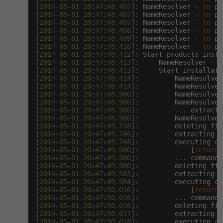
[
2014
-
05
-
01
20
:
47
:
48.407
]: NameResolver - 
to
 pa
[
2014
-
05
-
01
20
:
47
:
48.407
]: NameResolver - 
to
 pa
[
2014
-
05
-
01
20
:
47
:
48.407
]: NameResolver - 
to
 pa
[
2014
-
05
-
01
20
:
47
:
48.408
]: NameResolver - 
to
 pa
[
2014
-
05
-
01
20
:
47
:
48.409
]: NameResolver - 
to
 pa
[
2014
-
05
-
01
20
:
47
:
48.410
]: NameResolver - 
to
 pa
[
2014
-
05
-
01
20
:
47
:
48.412
]: Start products insta
[
2014
-
05
-
01
20
:
47
:
48.413
]:     NameResolver - 
t
[
2014
-
05
-
01
20
:
47
:
48.413
]:     Start installati
[
2014
-
05
-
01
20
:
47
:
48.414
]:         NameResolver
[
2014
-
05
-
01
20
:
47
:
48.414
]:         NameResolver
[
2014
-
05
-
01
20
:
47
:
48.980
]:         NameResolver
[
2014
-
05
-
01
20
:
47
:
48.980
]:         NameResolver
[
2014
-
05
-
01
20
:
47
:
48.980
]:         ... extracti
[
2014
-
05
-
01
20
:
47
:
48.980
]:         NameResolver
[
2014
-
05
-
01
20
:
47
:
49.738
]:         deleting fil
[
2014
-
05
-
01
20
:
47
:
49.746
]:         extracting C
[
2014
-
05
-
01
20
:
47
:
49.748
]:         executing co
[
2014
-
05
-
01
20
:
47
:
49.980
]:             [
return
]
[
2014
-
05
-
01
20
:
47
:
49.980
]:         ... command 
[
2014
-
05
-
01
20
:
47
:
49.980
]:         deleting fil
[
2014
-
05
-
01
20
:
47
:
49.983
]:         extracting C
[
2014
-
05
-
01
20
:
47
:
49.984
]:         executing co
[
2014
-
05
-
01
20
:
47
:
50.016
]:             [
return
]
[
2014
-
05
-
01
20
:
47
:
50.016
]:         ... command 
[
2014
-
05
-
01
20
:
47
:
50.016
]:         deleting fil
[
2014
-
05
-
01
20
:
47
:
50.017
]:         extracting C
[
2014
-
05
-
01
20
:
47
:
50.018
]:         executing co