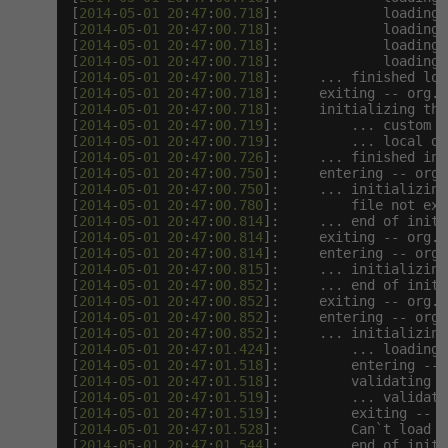
[
2014
-
05
-
01
20
:
47
:
00.718
]:             loading 
[
2014
-
05
-
01
20
:
47
:
00.718
]:             loading 
[
2014
-
05
-
01
20
:
47
:
00.718
]:             loading 
[
2014
-
05
-
01
20
:
47
:
00.718
]:             loading 
[
2014
-
05
-
01
20
:
47
:
00.718
]:     ... finished loa
[
2014
-
05
-
01
20
:
47
:
00.718
]:     exiting -- org.n
[
2014
-
05
-
01
20
:
47
:
00.718
]:     initializing the
[
2014
-
05
-
01
20
:
47
:
00.719
]:         ... custom l
[
2014
-
05
-
01
20
:
47
:
00.719
]:         ... local di
[
2014
-
05
-
01
20
:
47
:
00.726
]:     ... finished ini
[
2014
-
05
-
01
20
:
47
:
00.750
]:     entering -- org.
[
2014
-
05
-
01
20
:
47
:
00.750
]:     ... initializing
[
2014
-
05
-
01
20
:
47
:
00.780
]:         file not exi
[
2014
-
05
-
01
20
:
47
:
00.814
]:     ... end of initi
[
2014
-
05
-
01
20
:
47
:
00.814
]:     exiting -- org.n
[
2014
-
05
-
01
20
:
47
:
00.814
]:     entering -- org.
[
2014
-
05
-
01
20
:
47
:
00.815
]:     ... initializing
[
2014
-
05
-
01
20
:
47
:
00.852
]:     ... end of initi
[
2014
-
05
-
01
20
:
47
:
00.852
]:     exiting -- org.n
[
2014
-
05
-
01
20
:
47
:
00.852
]:     entering -- org.
[
2014
-
05
-
01
20
:
47
:
00.852
]:     ... initializing
[
2014
-
05
-
01
20
:
47
:
01.424
]:         ... loading 
[
2014
-
05
-
01
20
:
47
:
01.518
]:         entering -- 
[
2014
-
05
-
01
20
:
47
:
01.518
]:         validating p
[
2014
-
05
-
01
20
:
47
:
01.519
]:         ... validati
[
2014
-
05
-
01
20
:
47
:
01.519
]:         exiting -- o
[
2014
-
05
-
01
20
:
47
:
01.528
]:         Can`t load m
[
2014
-
05
-
01
20
:
47
:
01.544
]:     ... end of initi