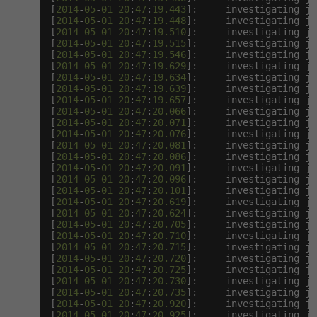
[
2014
-
05
-
01
20
:
47
:
19.443
]:     investigating ja
[
2014
-
05
-
01
20
:
47
:
19.448
]:     investigating ja
[
2014
-
05
-
01
20
:
47
:
19.510
]:     investigating ja
[
2014
-
05
-
01
20
:
47
:
19.515
]:     investigating ja
[
2014
-
05
-
01
20
:
47
:
19.546
]:     investigating ja
[
2014
-
05
-
01
20
:
47
:
19.629
]:     investigating ja
[
2014
-
05
-
01
20
:
47
:
19.634
]:     investigating ja
[
2014
-
05
-
01
20
:
47
:
19.639
]:     investigating ja
[
2014
-
05
-
01
20
:
47
:
19.657
]:     investigating ja
[
2014
-
05
-
01
20
:
47
:
20.066
]:     investigating ja
[
2014
-
05
-
01
20
:
47
:
20.071
]:     investigating ja
[
2014
-
05
-
01
20
:
47
:
20.076
]:     investigating ja
[
2014
-
05
-
01
20
:
47
:
20.081
]:     investigating ja
[
2014
-
05
-
01
20
:
47
:
20.086
]:     investigating ja
[
2014
-
05
-
01
20
:
47
:
20.091
]:     investigating ja
[
2014
-
05
-
01
20
:
47
:
20.096
]:     investigating ja
[
2014
-
05
-
01
20
:
47
:
20.101
]:     investigating ja
[
2014
-
05
-
01
20
:
47
:
20.619
]:     investigating ja
[
2014
-
05
-
01
20
:
47
:
20.624
]:     investigating ja
[
2014
-
05
-
01
20
:
47
:
20.705
]:     investigating ja
[
2014
-
05
-
01
20
:
47
:
20.710
]:     investigating ja
[
2014
-
05
-
01
20
:
47
:
20.715
]:     investigating ja
[
2014
-
05
-
01
20
:
47
:
20.720
]:     investigating ja
[
2014
-
05
-
01
20
:
47
:
20.725
]:     investigating ja
[
2014
-
05
-
01
20
:
47
:
20.730
]:     investigating ja
[
2014
-
05
-
01
20
:
47
:
20.735
]:     investigating ja
[
2014
-
05
-
01
20
:
47
:
20.920
]:     investigating ja
[
2014
-
05
-
01
20
:
47
:
20.925
]:     investigating ja