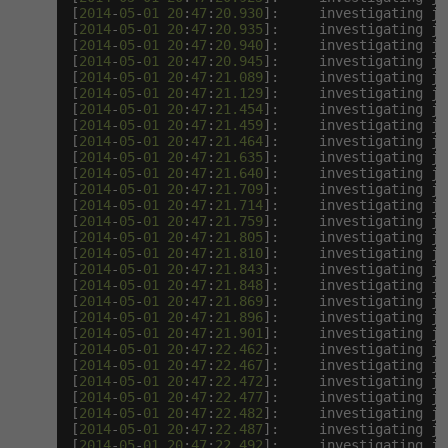
[
2014
-
05
-
01
20
:
47
:
20.930
]:     investigating ja
[
2014
-
05
-
01
20
:
47
:
20.935
]:     investigating ja
[
2014
-
05
-
01
20
:
47
:
20.940
]:     investigating ja
[
2014
-
05
-
01
20
:
47
:
20.945
]:     investigating ja
[
2014
-
05
-
01
20
:
47
:
21.089
]:     investigating ja
[
2014
-
05
-
01
20
:
47
:
21.129
]:     investigating ja
[
2014
-
05
-
01
20
:
47
:
21.454
]:     investigating ja
[
2014
-
05
-
01
20
:
47
:
21.459
]:     investigating ja
[
2014
-
05
-
01
20
:
47
:
21.464
]:     investigating ja
[
2014
-
05
-
01
20
:
47
:
21.635
]:     investigating ja
[
2014
-
05
-
01
20
:
47
:
21.640
]:     investigating ja
[
2014
-
05
-
01
20
:
47
:
21.709
]:     investigating ja
[
2014
-
05
-
01
20
:
47
:
21.714
]:     investigating ja
[
2014
-
05
-
01
20
:
47
:
21.759
]:     investigating ja
[
2014
-
05
-
01
20
:
47
:
21.805
]:     investigating ja
[
2014
-
05
-
01
20
:
47
:
21.810
]:     investigating ja
[
2014
-
05
-
01
20
:
47
:
21.843
]:     investigating ja
[
2014
-
05
-
01
20
:
47
:
21.848
]:     investigating ja
[
2014
-
05
-
01
20
:
47
:
21.869
]:     investigating ja
[
2014
-
05
-
01
20
:
47
:
21.896
]:     investigating ja
[
2014
-
05
-
01
20
:
47
:
21.901
]:     investigating ja
[
2014
-
05
-
01
20
:
47
:
22.462
]:     investigating ja
[
2014
-
05
-
01
20
:
47
:
22.467
]:     investigating ja
[
2014
-
05
-
01
20
:
47
:
22.472
]:     investigating ja
[
2014
-
05
-
01
20
:
47
:
22.477
]:     investigating ja
[
2014
-
05
-
01
20
:
47
:
22.482
]:     investigating ja
[
2014
-
05
-
01
20
:
47
:
22.487
]:     investigating ja
[
2014
-
05
-
01
20
:
47
:
22.492
]:     investigating ja