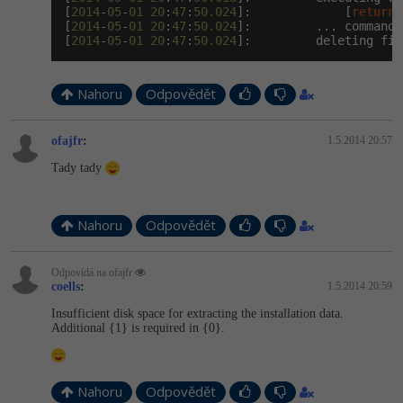
[
2014
-
05
-
01
20
:
47
:
50.024
]:             [
return
]
[
2014
-
05
-
01
20
:
47
:
50.024
]:         ... command 
[
2014
-
05
-
01
20
:
47
:
50.024
]:         deleting fil
Nahoru
Odpovědět
ofajfr
:
1.5.2014 20:57
Tady tady
Nahoru
Odpovědět
Odpovídá na ofajfr
coells
:
1.5.2014 20:59
Insufficient disk space for extracting the installation data.
Additional {1} is required in {0}.
Nahoru
Odpovědět