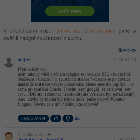
-80%
Vývojář mobilních aplikací
Python
HTML5, CSS3, Bootstrap, SEO
PHP
-80%
Specialista na AI a bigdata
JavaScript
SQL a databáze
JavaScript
V předchozím kvízu,
Online test znalostí Java
, jsme si
-80%
C# Game developer
PHP
ověřili nabyté zkušenosti z kurzu.
Testování a verzování
Python
-80%
Webdesigner
C++
Aktivity
UML a návrhové vzory
HTML / CSS
ofajfr
:
1.5.2014 19:51
-80%
Tester
Swift
Přeji krásný den,
React
UML a návrhové vzory
mám takový větší problém týkající se instalace IDE - konkrétně
-80%
Systémový administrátor
Kotlin
NetBeans i Oracle. Při spuštění instalace Netbeans se po chvilce
napíše že instalace nebylo dokončena, please seee the log file... to
Spring
MySQL/MariaDB
samé při spuštění Oracle. Trochu jsem googlil, reinstaloval jsem
-80%
Grafik / UX/UI návrhář
C
Javu, JDK atd. (dokonce několikrát) ale výsledek byl pořád stejný.
ASP.NET MVC
Ano, chyba by mohla být někde jinde, jenže takový JCreator
MS-SQL
funguje. Nevíte co s tím ? Děkuji za odpověď
3D grafik
VB.NET
Django
SQLite
Odpovědět
Projektový manažer
SQL
Best practices
-80%
Odpovídá na ofajfr
Databázový analytik
Návrh SW
Josef Kuchař - Pepa489
:
1.5.2014 20:13