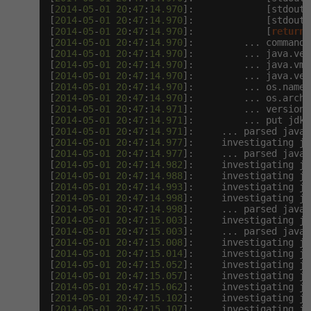
[
2014
-
05
-
01
20
:
47
:
14.970
]:             [stdout]
[
2014
-
05
-
01
20
:
47
:
14.970
]:             [stdout]
[
2014
-
05
-
01
20
:
47
:
14.970
]:             [
return
]
[
2014
-
05
-
01
20
:
47
:
14.970
]:         ... command 
[
2014
-
05
-
01
20
:
47
:
14.970
]:         ... java.ver
[
2014
-
05
-
01
20
:
47
:
14.970
]:         ... java.vm.
[
2014
-
05
-
01
20
:
47
:
14.970
]:         ... java.ven
[
2014
-
05
-
01
20
:
47
:
14.970
]:         ... os.name 
[
2014
-
05
-
01
20
:
47
:
14.970
]:         ... os.arch 
[
2014
-
05
-
01
20
:
47
:
14.971
]:         ... version 
[
2014
-
05
-
01
20
:
47
:
14.971
]:         ... put jdk 
[
2014
-
05
-
01
20
:
47
:
14.971
]:     ... parsed java:
[
2014
-
05
-
01
20
:
47
:
14.977
]:     investigating ja
[
2014
-
05
-
01
20
:
47
:
14.977
]:     ... parsed java:
[
2014
-
05
-
01
20
:
47
:
14.982
]:     investigating ja
[
2014
-
05
-
01
20
:
47
:
14.988
]:     investigating ja
[
2014
-
05
-
01
20
:
47
:
14.993
]:     investigating ja
[
2014
-
05
-
01
20
:
47
:
14.998
]:     investigating ja
[
2014
-
05
-
01
20
:
47
:
14.998
]:     ... parsed java:
[
2014
-
05
-
01
20
:
47
:
15.003
]:     investigating ja
[
2014
-
05
-
01
20
:
47
:
15.003
]:     ... parsed java:
[
2014
-
05
-
01
20
:
47
:
15.008
]:     investigating ja
[
2014
-
05
-
01
20
:
47
:
15.014
]:     investigating ja
[
2014
-
05
-
01
20
:
47
:
15.052
]:     investigating ja
[
2014
-
05
-
01
20
:
47
:
15.057
]:     investigating ja
[
2014
-
05
-
01
20
:
47
:
15.062
]:     investigating ja
[
2014
-
05
-
01
20
:
47
:
15.102
]:     investigating ja
[
2014
-
05
-
01
20
:
47
:
15.107
]:     investigating ja