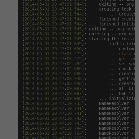
[
2014
-
05
-
01
20
:
47
:
01.544
]:     exiting -- org.n
[
2014
-
05
-
01
20
:
47
:
01.544
]:     creating lock fil
[
2014
-
05
-
01
20
:
47
:
01.544
]:         ... created 
[
2014
-
05
-
01
20
:
47
:
01.544
]:     finished creatin
[
2014
-
05
-
01
20
:
47
:
01.544
]: ... finished initial
[
2014
-
05
-
01
20
:
47
:
01.545
]: exiting -- org.netbe
[
2014
-
05
-
01
20
:
47
:
01.545
]: entering -- org.netb
[
2014
-
05
-
01
20
:
47
:
01.545
]: starting the installe
[
2014
-
05
-
01
20
:
47
:
01.649
]:     ... initializing
[
2014
-
05
-
01
20
:
47
:
01.650
]:         ... custom l
[
2014
-
05
-
01
20
:
47
:
03.472
]:         ... 
class
 na
[
2014
-
05
-
01
20
:
47
:
03.472
]:         ... get inst
[
2014
-
05
-
01
20
:
47
:
04.794
]:         ... set spec
[
2014
-
05
-
01
20
:
47
:
04.880
]:         ... check he
[
2014
-
05
-
01
20
:
47
:
04.880
]:         ... creating
[
2014
-
05
-
01
20
:
47
:
08.948
]:         ... getting 
[
2014
-
05
-
01
20
:
47
:
08.948
]:         ... creating
[
2014
-
05
-
01
20
:
47
:
09.087
]:         ... all UI c
[
2014
-
05
-
01
20
:
47
:
09.087
]:         ... L&F is se
[
2014
-
05
-
01
20
:
47
:
09.088
]:     ... initializing
[
2014
-
05
-
01
20
:
47
:
10.733
]:     NameResolver - 
t
[
2014
-
05
-
01
20
:
47
:
10.741
]:     NameResolver - 
t
[
2014
-
05
-
01
20
:
47
:
10.741
]:     NameResolver - 
t
[
2014
-
05
-
01
20
:
47
:
10.742
]:     NameResolver - 
t
[
2014
-
05
-
01
20
:
47
:
10.743
]:     NameResolver - 
t
[
2014
-
05
-
01
20
:
47
:
10.744
]:     NameResolver - 
t
[
2014
-
05
-
01
20
:
47
:
10.764
]:     NameResolver - 
t
[
2014
-
05
-
01
20
:
47
:
10.765
]:     NameResolver - 
t