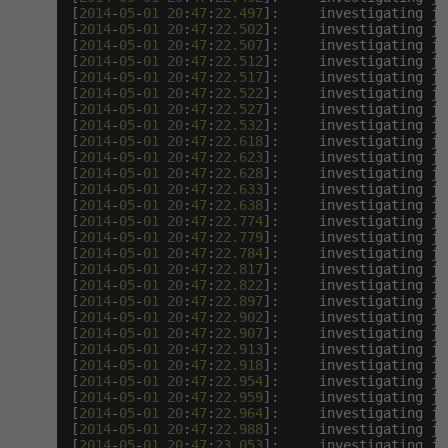
[
2014
-
05
-
01
20
:
47
:
22.497
]:     investigating ja
[
2014
-
05
-
01
20
:
47
:
22.502
]:     investigating ja
[
2014
-
05
-
01
20
:
47
:
22.507
]:     investigating ja
[
2014
-
05
-
01
20
:
47
:
22.512
]:     investigating ja
[
2014
-
05
-
01
20
:
47
:
22.517
]:     investigating ja
[
2014
-
05
-
01
20
:
47
:
22.522
]:     investigating ja
[
2014
-
05
-
01
20
:
47
:
22.527
]:     investigating ja
[
2014
-
05
-
01
20
:
47
:
22.532
]:     investigating ja
[
2014
-
05
-
01
20
:
47
:
22.618
]:     investigating ja
[
2014
-
05
-
01
20
:
47
:
22.623
]:     investigating ja
[
2014
-
05
-
01
20
:
47
:
22.628
]:     investigating ja
[
2014
-
05
-
01
20
:
47
:
22.633
]:     investigating ja
[
2014
-
05
-
01
20
:
47
:
22.638
]:     investigating ja
[
2014
-
05
-
01
20
:
47
:
22.774
]:     investigating ja
[
2014
-
05
-
01
20
:
47
:
22.779
]:     investigating ja
[
2014
-
05
-
01
20
:
47
:
22.784
]:     investigating ja
[
2014
-
05
-
01
20
:
47
:
22.817
]:     investigating ja
[
2014
-
05
-
01
20
:
47
:
22.822
]:     investigating ja
[
2014
-
05
-
01
20
:
47
:
22.897
]:     investigating ja
[
2014
-
05
-
01
20
:
47
:
22.902
]:     investigating ja
[
2014
-
05
-
01
20
:
47
:
22.907
]:     investigating ja
[
2014
-
05
-
01
20
:
47
:
22.913
]:     investigating ja
[
2014
-
05
-
01
20
:
47
:
22.918
]:     investigating ja
[
2014
-
05
-
01
20
:
47
:
22.954
]:     investigating ja
[
2014
-
05
-
01
20
:
47
:
22.959
]:     investigating ja
[
2014
-
05
-
01
20
:
47
:
22.964
]:     investigating ja
[
2014
-
05
-
01
20
:
47
:
22.988
]:     investigating ja
[
2014
-
05
-
01
20
:
47
:
23.053
]:     investigating ja