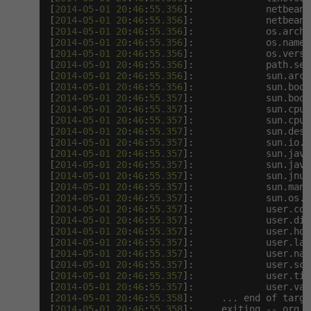
[
2014
-
05
-
01
20
:
46
:
55.356
]:             netbeans
[
2014
-
05
-
01
20
:
46
:
55.356
]:             netbeans
[
2014
-
05
-
01
20
:
46
:
55.356
]:             os.arch 
[
2014
-
05
-
01
20
:
46
:
55.356
]:             os.name 
[
2014
-
05
-
01
20
:
46
:
55.356
]:             os.versi
[
2014
-
05
-
01
20
:
46
:
55.356
]:             path.sep
[
2014
-
05
-
01
20
:
46
:
55.356
]:             sun.arch
[
2014
-
05
-
01
20
:
46
:
55.356
]:             sun.boot
[
2014
-
05
-
01
20
:
46
:
55.357
]:             sun.boot
[
2014
-
05
-
01
20
:
46
:
55.357
]:             sun.cpu.
[
2014
-
05
-
01
20
:
46
:
55.357
]:             sun.cpu.
[
2014
-
05
-
01
20
:
46
:
55.357
]:             sun.desk
[
2014
-
05
-
01
20
:
46
:
55.357
]:             sun.io.u
[
2014
-
05
-
01
20
:
46
:
55.357
]:             sun.java
[
2014
-
05
-
01
20
:
46
:
55.357
]:             sun.java
[
2014
-
05
-
01
20
:
46
:
55.357
]:             sun.jnu.
[
2014
-
05
-
01
20
:
46
:
55.357
]:             sun.mana
[
2014
-
05
-
01
20
:
46
:
55.357
]:             sun.os.p
[
2014
-
05
-
01
20
:
46
:
55.357
]:             user.cou
[
2014
-
05
-
01
20
:
46
:
55.357
]:             user.dir
[
2014
-
05
-
01
20
:
46
:
55.357
]:             user.hom
[
2014
-
05
-
01
20
:
46
:
55.357
]:             user.lan
[
2014
-
05
-
01
20
:
46
:
55.357
]:             user.nam
[
2014
-
05
-
01
20
:
46
:
55.357
]:             user.scr
[
2014
-
05
-
01
20
:
46
:
55.357
]:             user.tim
[
2014
-
05
-
01
20
:
46
:
55.357
]:             user.var
[
2014
-
05
-
01
20
:
46
:
55.358
]:     ... end of targe
[
2014
-
05
-
01
20
:
46
:
55.358
]:     exiting -- org.n