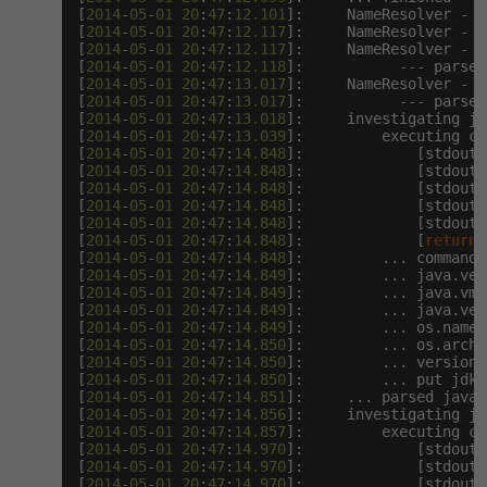
[
2014
-
05
-
01
20
:
47
:
12.101
]:     NameResolver - 
t
[
2014
-
05
-
01
20
:
47
:
12.117
]:     NameResolver - 
t
[
2014
-
05
-
01
20
:
47
:
12.117
]:     NameResolver - 
t
[
2014
-
05
-
01
20
:
47
:
12.118
]:           --- parsed
[
2014
-
05
-
01
20
:
47
:
13.017
]:     NameResolver - 
t
[
2014
-
05
-
01
20
:
47
:
13.017
]:           --- parsed
[
2014
-
05
-
01
20
:
47
:
13.018
]:     investigating ja
[
2014
-
05
-
01
20
:
47
:
13.039
]:         executing co
[
2014
-
05
-
01
20
:
47
:
14.848
]:             [stdout]
[
2014
-
05
-
01
20
:
47
:
14.848
]:             [stdout]
[
2014
-
05
-
01
20
:
47
:
14.848
]:             [stdout]
[
2014
-
05
-
01
20
:
47
:
14.848
]:             [stdout]
[
2014
-
05
-
01
20
:
47
:
14.848
]:             [stdout]
[
2014
-
05
-
01
20
:
47
:
14.848
]:             [
return
]
[
2014
-
05
-
01
20
:
47
:
14.848
]:         ... command 
[
2014
-
05
-
01
20
:
47
:
14.849
]:         ... java.ver
[
2014
-
05
-
01
20
:
47
:
14.849
]:         ... java.vm.
[
2014
-
05
-
01
20
:
47
:
14.849
]:         ... java.ven
[
2014
-
05
-
01
20
:
47
:
14.849
]:         ... os.name 
[
2014
-
05
-
01
20
:
47
:
14.850
]:         ... os.arch 
[
2014
-
05
-
01
20
:
47
:
14.850
]:         ... version 
[
2014
-
05
-
01
20
:
47
:
14.850
]:         ... put jdk 
[
2014
-
05
-
01
20
:
47
:
14.851
]:     ... parsed java:
[
2014
-
05
-
01
20
:
47
:
14.856
]:     investigating ja
[
2014
-
05
-
01
20
:
47
:
14.857
]:         executing co
[
2014
-
05
-
01
20
:
47
:
14.970
]:             [stdout]
[
2014
-
05
-
01
20
:
47
:
14.970
]:             [stdout]
[
2014
-
05
-
01
20
:
47
:
14.970
]:             [stdout]