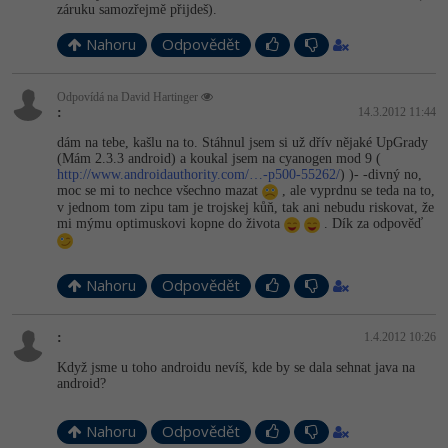
záruku samozřejmě přijdeš).
-41%
Copywriter
Algoritmy
Nahoru
Odpovědět
-10%
WordPress specialista
Umělá inteligence (AI)
Odpovídá na David Hartinger
:
14.3.2012 11:44
SEO specialista
Pro děti
dám na tebe, kašlu na to. Stáhnul jsem si už dřív nějaké UpGrady
(Mám 2.3.3 android) a koukal jsem na cyanogen mod 9 (
http://www.androidauthority.com/…-p500-55262/
) )- -divný no,
Více
moc se mi to nechce všechno mazat
, ale vyprdnu se teda na to,
v jednom tom zipu tam je trojskej kůň, tak ani nebudu riskovat, že
mi mýmu optimuskovi kopne do života
. Dík za odpověď
Fórum
Kurzy e-commerce
Nahoru
Odpovědět
Testování softwaru
Kurzy designu
:
1.4.2012 10:26
-80%
Když jsme u toho androidu nevíš, kde by se dala sehnat java na
Datová analýza
HTML/CSS
Příběhy absolventů
android?
-80%
Digitální gramotnost
Blog
Photoshop
Nahoru
Odpovědět