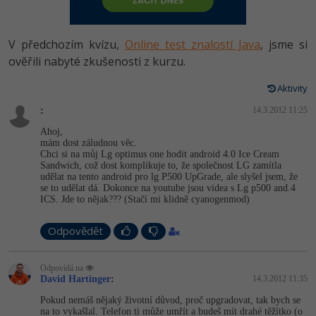
-80%
Vývojář mobilních aplikací
Python
HTML5, CSS3, Bootstrap, SEO
PHP
-80%
Specialista na AI a bigdata
V předchozím kvízu,
Online test znalostí Java
, jsme si
JavaScript
SQL a databáze
ověřili nabyté zkušenosti z kurzu.
JavaScript
-80%
C# Game developer
PHP
Aktivity
Testování a verzování
Python
-80%
Webdesigner
:
C++
14.3.2012 11:25
UML a návrhové vzory
HTML / CSS
Ahoj,
-80%
Tester
mám dost záludnou věc.
Swift
Chci si na můj Lg optimus one hodit android 4.0 Ice Cream
React
UML a návrhové vzory
Sandwich, což dost komplikuje to, že společnost LG zamítla
-80%
Systémový administrátor
udělat na tento android pro lg P500 UpGrade, ale slyšel jsem, že
Kotlin
se to udělat dá. Dokonce na youtube jsou videa s Lg p500 and.4
Spring
MySQL/MariaDB
ICS. Jde to nějak??? (Stačí mi klidně cyanogenmod)
-80%
Grafik / UX/UI návrhář
C
ASP.NET MVC
MS-SQL
Odpovědět
3D grafik
VB.NET
Django
SQLite
Odpovídá na
Projektový manažer
SQL
David Hartinger
:
14.3.2012 11:35
Best practices
Pokud nemáš nějaký životní důvod, proč upgradovat, tak bych se
-80%
Databázový analytik
Návrh SW
na to vykašlal. Telefon ti může umřít a budeš mít drahé těžítko (o