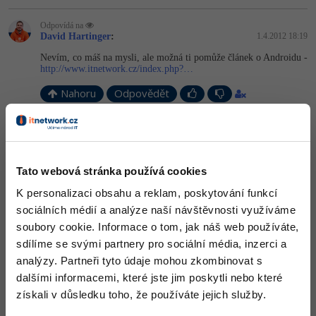
-30%
Kariéra
-80%
Marketing
Adobe Illustrator
Odpovídá na
Pro firmy
David Hartinger
:
1.4.2012 18:19
-30%
WordPress
Adobe Lightroom
Nevím, co máš na mysli, ale možná ti pomůže článek o Androidu -
http://www.itnetwork.cz/index.php?…
-30%
-15%
SEO
Adobe XD
Nahoru
Odpovědět
-25%
UX
Adobe InDesign
:
2.4.2012 8:55
Business
Adobe After Effects
Myslím normálně javu, která se dá stáhnout na java.com, jenom
pro android
Tato webová stránka používá cookies
-25%
-80%
Kryptoměny
Blender
K personalizaci obsahu a reklam, poskytování funkcí
Nahoru
Odpovědět
-30%
sociálních médií a analýze naší návštěvnosti využíváme
Copywriting
Inkscape
soubory cookie. Informace o tom, jak náš web používáte,
Odpovídá na
-80%
-80%
sdílíme se svými partnery pro sociální média, inzerci a
MS Office
David Hartinger
:
2.4.2012 9:18
Fotografování
analýzy. Partneři tyto údaje mohou zkombinovat s
Co to znamená pro Android? Celý Android běží na Javě, nějak mi
Google Dokumenty
dalšími informacemi, které jste jim poskytli nebo které
nedochází, proč bys ji chtěl stahovat, když už tam je. Pokud jsi
Video
myslel Java Android SDK, je to zmíněné v článku, který jsem ti
získali v důsledku toho, že používáte jejich služby.
poslal.
Time management
Ostatní