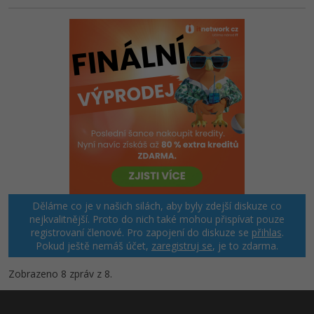
Děláme co je v našich silách, aby byly zdejší diskuze co
nejkvalitnější. Proto do nich také mohou přispívat pouze
registrovaní členové. Pro zapojení do diskuze se
přihlas
.
Pokud ještě nemáš účet,
zaregistruj se
, je to zdarma.
Zobrazeno 8 zpráv z 8.