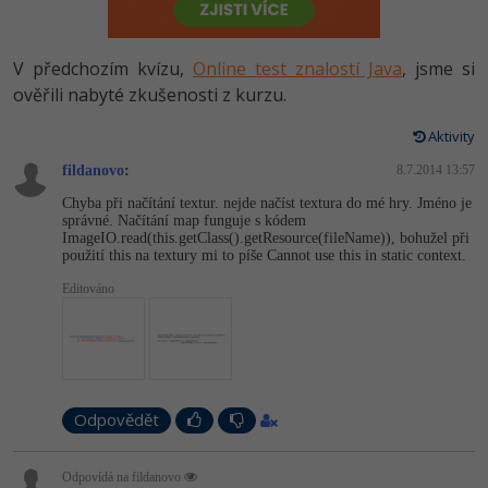
-80%
Vývojář mobilních aplikací
Python
HTML5, CSS3, Bootstrap, SEO
PHP
-80%
Specialista na AI a bigdata
V předchozím kvízu,
Online test znalostí Java
, jsme si
JavaScript
SQL a databáze
ověřili nabyté zkušenosti z kurzu.
JavaScript
-80%
C# Game developer
PHP
Aktivity
Testování a verzování
Python
-80%
Webdesigner
fildanovo
C++
:
8.7.2014 13:57
UML a návrhové vzory
HTML / CSS
Chyba při načítání textur. nejde načíst textura do mé hry. Jméno je
-80%
Tester
správné. Načítání map funguje s kódem
Swift
ImageIO.read(this­.getClass().get­Resource(file­Name)), bohužel při
React
UML a návrhové vzory
použití this na textury mi to píše Cannot use this in static context.
-80%
Systémový administrátor
Kotlin
Editováno
Spring
MySQL/MariaDB
-80%
Grafik / UX/UI návrhář
C
ASP.NET MVC
MS-SQL
3D grafik
VB.NET
Django
SQLite
Odpovědět
Projektový manažer
SQL
Best practices
-80%
Databázový analytik
Odpovídá na fildanovo
Návrh SW