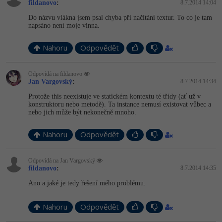
fildanovo
:
8.7.2014 14:04
-41%
Copywriter
Do názvu vlákna jsem psal chyba při načítání textur. To co je tam
Algoritmy
napsáno není moje vinna.
-10%
WordPress specialista
Umělá inteligence (AI)
Nahoru
Odpovědět
SEO specialista
Pro děti
Odpovídá na fildanovo
Jan Vargovský
:
8.7.2014 14:34
Více
Protože this neexistuje ve statickém kontextu té třídy (ať už v
konstruktoru nebo metodě). Ta instance nemusí existovat vůbec a
Fórum
nebo jich může být nekonečně mnoho.
Nahoru
Odpovědět
Kurzy e-commerce
Testování softwaru
Odpovídá na Jan Vargovský
Kurzy designu
fildanovo
:
8.7.2014 14:35
-80%
Ano a jaké je tedy řešení mého problému.
Datová analýza
HTML/CSS
Příběhy absolventů
-80%
Digitální gramotnost
Nahoru
Odpovědět
Blog
Photoshop