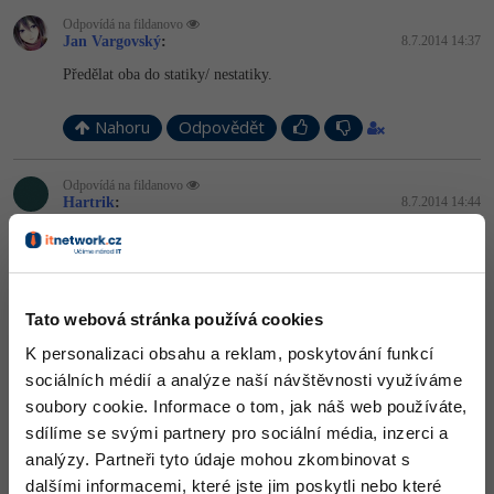
-30%
Kariéra
-80%
Marketing
Adobe Illustrator
Odpovídá na fildanovo
Jan Vargovský
:
8.7.2014 14:37
Pro firmy
-30%
WordPress
Adobe Lightroom
Předělat oba do statiky/ nestatiky.
-30%
-15%
SEO
Adobe XD
Nahoru
Odpovědět
-25%
UX
Adobe InDesign
Odpovídá na fildanovo
Hartrik
:
8.7.2014 14:44
Business
Adobe After Effects
fileName
by mělo být ve formátu
-25%
-80%
Kryptoměny
Blender
/xx/yy/zz/soubor
Tato webová stránka používá cookies
-30%
Copywriting
Inkscape
poté by to mělo fungovat
K personalizaci obsahu a reklam, poskytování funkcí
-80%
-80%
sociálních médií a analýze naší návštěvnosti využíváme
MS Office
Nahoru
Fotografování
Odpovědět
soubory cookie. Informace o tom, jak náš web používáte,
sdílíme se svými partnery pro sociální média, inzerci a
Google Dokumenty
Video
fildanovo
:
8.7.2014 14:44
analýzy. Partneři tyto údaje mohou zkombinovat s
Omlouvám se asi jsem špatně popsal problém- problém je ten že
Time management
dalšími informacemi, které jste jim poskytli nebo které
Ostatní
když chci načíst obrázek pomocí BufferedImage image =