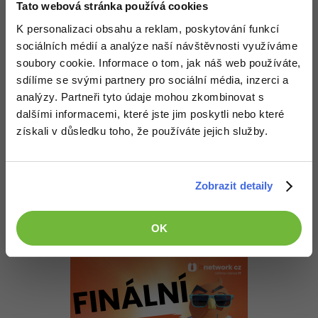
H2
-30%
Tato webová stránka používá cookies
Kariéra
-80%
Marketing
Adobe Illustrator
K personalizaci obsahu a reklam, poskytování funkcí
Akceptované řešení
Pro firmy
+20 Zkušeností
-30%
WordPress
sociálních médií a analýze naší návštěvnosti využíváme
Adobe Lightroom
+2,50 Kč
soubory cookie. Informace o tom, jak náš web používáte,
-30%
-15%
SEO
sdílíme se svými partnery pro sociální média, inzerci a
Adobe XD
analýzy. Partneři tyto údaje mohou zkombinovat s
Nahoru
Odpovědět
-25%
UX
dalšími informacemi, které jste jim poskytli nebo které
Adobe InDesign
získali v důsledku toho, že používáte jejich služby.
Odpovídá na Silvinios
Business
Adobe After Effects
martinkobelka
:
14.4.2015 23:30
Díky, ta hypersql funguje dobře. Jen mám problém vytvořit přímo
-25%
-80%
Kryptoměny
Blender
z netbeans tabulky s automaticky vyplnovanym indexem a musím
Zobrazit detaily
to obcházet. To je ale tak jediná vada na kráse.
-30%
Copywriting
Inkscape
Nahoru
Odpovědět
OK
-80%
-80%
MS Office
Fotografování
Google Dokumenty
Video
Time management
Ostatní