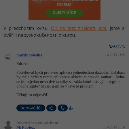
-80%
Vývojář mobilních aplikací
Python
HTML5, CSS3, Bootstrap, SEO
PHP
-80%
Specialista na AI a bigdata
JavaScript
SQL a databáze
JavaScript
V předchozím kvízu,
Online test znalostí Java
, jsme si
-80%
C# Game developer
PHP
ověřili nabyté zkušenosti z kurzu.
Testování a verzování
Python
-80%
Webdesigner
C++
Aktivity
UML a návrhové vzory
HTML / CSS
martinkobelka
:
12.4.2015 21:53
-80%
Tester
Swift
Zdravím
React
UML a návrhové vzory
-80%
Systémový administrátor
Kotlin
Potřeboval bych pro svou aplikaci jednoduchou databázi. Databáze
by měla běžet v ramci aplikace a ukládat si data do souboru. Jedna
Spring
MySQL/MariaDB
se jen o jednu nebo dvě tabulky se základními datovými typy. Je
-80%
Grafik / UX/UI návrhář
C
vhodné sqlite? Slyšel jsem že v javě je problém.
ASP.NET MVC
MS-SQL
Děkuji za odpověď
3D grafik
VB.NET
Django
SQLite
Odpovědět
Projektový manažer
SQL
Best practices
Odpovídá na martinkobelka
-80%
Databázový analytik
Návrh SW
MrPabloz
:
12.4.2015 23:31