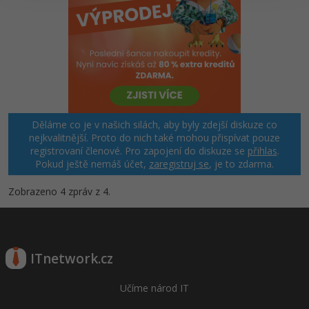
Windows
Fórum
Linux
Sítě
Kybernetická bezpečnost
Děláme co je v našich silách, aby byly zdejší diskuze co
nejkvalitnější. Proto do nich také mohou přispívat pouze
registrovaní členové. Pro zapojení do diskuze se
přihlas
.
Elektronický podpis
Pokud ještě nemáš účet,
zaregistruj se
, je to zdarma.
Fórum
Zobrazeno 4 zpráv z 4.
ITnetwork.cz
Učíme národ IT