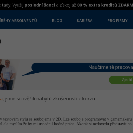
 tady. Využij
poslední šanci
a získej až
80 % extra kreditů ZDAR
ÍBĚHY ABSOLVENTŮ
BLOG
KARIÉRA
PRO FIRMY
a
Naučíme tě pracova
Zjistit
va
, jsme si ověřili nabyté zkušenosti z kurzu.
 v textovém stylu se soubojema v 2D. Lze souboje programovat v gamemakeru 
ale myslím že by mi usnadnil hodně práce. Akorát si nedovedu představit co b