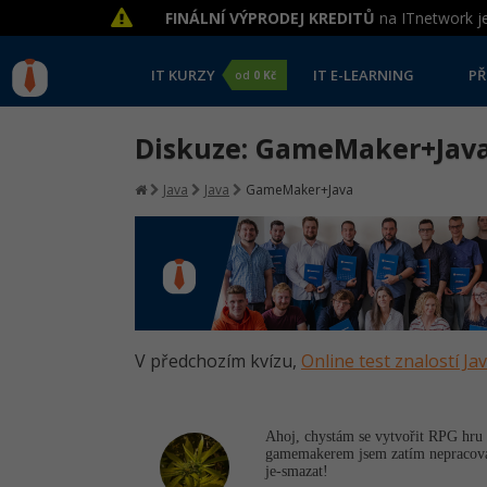
FINÁLNÍ VÝPRODEJ KREDITŮ
na ITnetwork je
IT KURZY
IT E-LEARNING
PŘ
od
0 Kč
Diskuze: GameMaker+Jav
Java
Java
GameMaker+Java
V předchozím kvízu,
Online test znalostí Ja
Ahoj, chystám se vytvořit RPG hru
gamemakerem jsem zatím nepracoval 
je-smazat!