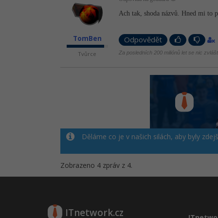
Ach tak, shoda názvů. Hned mi to p
TomBen
Odpovědět
Za posledních 200 miliónů let se nic zvláš
Tvůrce
Děláme co je v našich silách, aby byly zdej
Zobrazeno 4 zpráv z 4.
ITnetwork.cz
ITnetwo