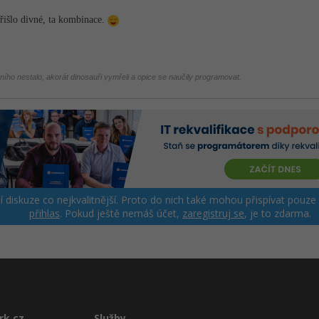
řišlo divné, ta kombinace.
tního nestalo, akorát dinosauři vymřeli a opice se naučily programovat.
ší diskuze co nejkvalitnější. Proto do nich také mohou přispívat pouze
přihlas
. Pokud ještě nemáš účet,
zaregistruj se
, je to zdarma.
rk.cz
Služby