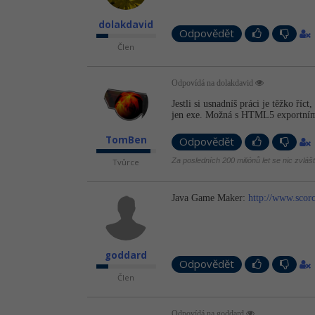
dolakdavid
Odpovědět
Člen
Odpovídá na dolakdavid
Jestli si usnadníš práci je těžko říc
jen exe. Možná s HTML5 exportním
TomBen
Odpovědět
Za posledních 200 miliónů let se nic zvláš
Tvůrce
Java Game Maker:
http://www.sco
goddard
Odpovědět
Člen
Odpovídá na goddard