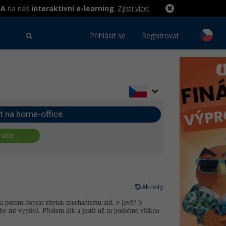
MA
na náš
interaktivní e-learning
.
Zjisti více:
Přihlásit se
Registrovat
t na home-office.
 více...
Aktivity
a potom dopsat zbytek mechanismu atd. v javě? S
y mi vyplivl. Předem dík a jestli už tu podobné vlákno