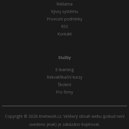
Reklama
Vývoj systému
Windows
Fórum
Provozní podmínky
Linux
RSS
Kontakt
Sítě
Kybernetická bezpečnost
Služby
Elektronický podpis
E-learning
Rekvalifikační kurzy
Fórum
Školení
Pro firmy
Copyright © 2026 itnetwork.cz. Veškerý obsah webu (pokud není
uvedeno jinak) je zakázáno kopírovat.