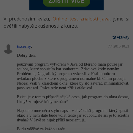
-80%
Vývojář mobilních aplikací
Python
HTML5, CSS3, Bootstrap, SEO
PHP
-80%
Specialista na AI a bigdata
V předchozím kvízu,
Online test znalostí Java
, jsme si
JavaScript
SQL a databáze
ověřili nabyté zkušenosti z kurzu.
JavaScript
-80%
C# Game developer
PHP
Aktivity
Testování a verzování
Python
-80%
Webdesigner
ts.cerny
C++
:
7.4.2016 10:21
UML a návrhové vzory
HTML / CSS
Dobrý den,
-80%
Tester
Swift
používám program vytvoření v Java od kterého mám pouze jar
React
UML a návrhové vzory
soubor, který spouštím bat souborem. Zdrojové kódy nemám.
-80%
Systémový administrátor
Problém je, že grafický program vykreslí v části monitoru
Kotlin
ovládací plochu z které s programem normálně klikáním pracuji.
Spring
MySQL/MariaDB
Neběží však v klasickém okně, které by šlo zavírat, minimalizovat,
-80%
Grafik / UX/UI návrhář
posouvat atd. Práce tedy není příliš efektivní.
C
ASP.NET MVC
MS-SQL
Existuje v tomto případě nějaká cesta, jak program do okna dostat,
3D grafik
i když zdrojové kódy nemám?
VB.NET
Django
SQLite
Napadalo mne něco stylu napsat v Javě další program, který spustí
Projektový manažer
okno a v něm dále bude volat tento jar soubor...ale asi je to scestná
SQL
úvaha? V Javě se nijak příliš neorientuji...
Best practices
-80%
Budu vděčný za každou radu...
Databázový analytik
Návrh SW