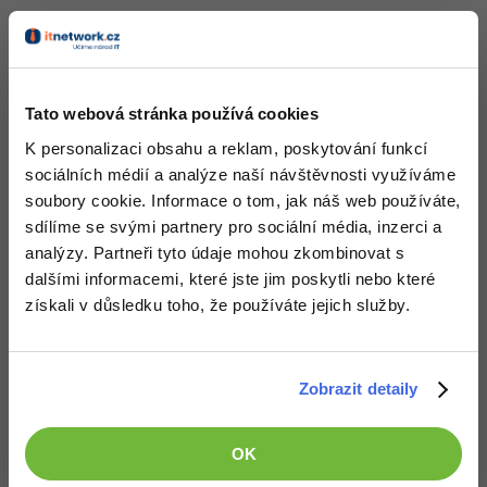
Díky
-41%
Copywriter
Algoritmy
Odpovědět
-10%
WordPress specialista
Umělá inteligence (AI)
Tato webová stránka používá cookies
SEO specialista
Pro děti
K personalizaci obsahu a reklam, poskytování funkcí
sociálních médií a analýze naší návštěvnosti využíváme
Více
soubory cookie. Informace o tom, jak náš web používáte,
sdílíme se svými partnery pro sociální média, inzerci a
Fórum
analýzy. Partneři tyto údaje mohou zkombinovat s
dalšími informacemi, které jste jim poskytli nebo které
získali v důsledku toho, že používáte jejich služby.
Kurzy e-commerce
Testování softwaru
Kurzy designu
Zobrazit detaily
-80%
Datová analýza
Děláme co je v našich silách, aby byly zdejší diskuze co
HTML/CSS
Příběhy absolventů
nejkvalitnější. Proto do nich také mohou přispívat pouze
registrovaní členové. Pro zapojení do diskuze se
přihlas
.
-80%
OK
Digitální gramotnost
Blog
Photoshop
Pokud ještě nemáš účet,
zaregistruj se
, je to zdarma.