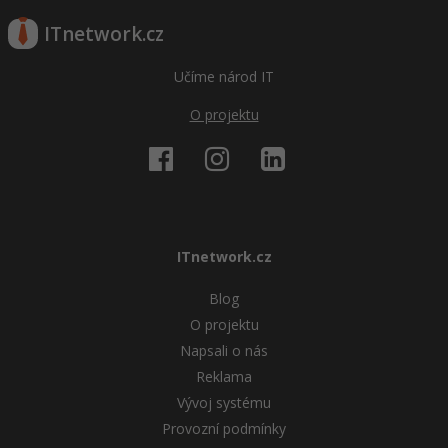
ITnetwork.cz
Windows
Fórum
Učíme národ IT
Linux
O projektu
Sítě
Kybernetická bezpečnost
Elektronický podpis
ITnetwork.cz
Fórum
Blog
O projektu
Napsali o nás
Reklama
Vývoj systému
Provozní podmínky