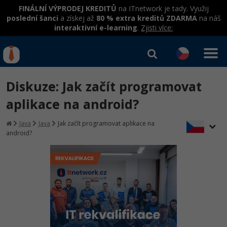
FINÁLNÍ VÝPRODEJ KREDITŮ
na ITnetwork je tady. Využij
poslední šanci
a získej až
80 % extra kreditů ZDARMA
na náš
interaktivní e-learning
.
Zjisti více:
IT kurzy
Od
0 Kč
Diskuze: Jak začít programovat
Přihlásit se
|
Registrovat
IT e-learning
Rekvalifikace a kurzy
aplikace na android?
hrazené úřadem práce
Kurzy IT profesí
Java
Java
Jak začít programovat aplikace na
Workshopy zdarma
android?
Junior programátor
Kurzy programování
Umělá inteligence v praxi
Školení
Programátor WWW aplikací
Jak začít?
Datová analýza v praxi
Základy programování
Školení dle technologií
-80%
Senior programátor
Java
Objektové programování - OOP
C# .NET
-80%
Front-end developer
C#.NET
Umělá inteligence
Java