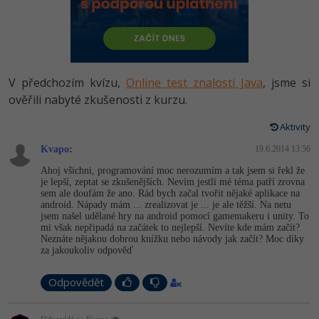
-80%
Vývojář mobilních aplikací
Python
HTML5, CSS3, Bootstrap, SEO
PHP
-80%
Specialista na AI a bigdata
JavaScript
SQL a databáze
JavaScript
-80%
C# Game developer
PHP
V předchozím kvízu,
Online test znalostí Java
, jsme si
Testování a verzování
Python
ověřili nabyté zkušenosti z kurzu.
-80%
Webdesigner
C++
UML a návrhové vzory
Aktivity
HTML / CSS
-80%
Tester
Swift
Kvapo
:
19.6.2014 13:56
React
UML a návrhové vzory
Ahoj všichni, programování moc nerozumím a tak jsem si řekl že
-80%
Systémový administrátor
Kotlin
je lepší, zeptat se zkušenějších. Nevím jestli mé téma patří zrovna
Spring
sem ale doufám že ano. Rád bych začal tvořit nějaké aplikace na
MySQL/MariaDB
android. Nápady mám ... zrealizovat je ... je ale těžší. Na netu
-80%
Grafik / UX/UI návrhář
C
jsem našel udělané hry na android pomocí gamemakeru i unity. To
ASP.NET MVC
mi však nepřipadá na začátek to nejlepší. Nevíte kde mám začít?
MS-SQL
Neznáte nějakou dobrou knížku nebo návody jak začít? Moc díky
3D grafik
VB.NET
za jakoukoliv odpověď
Django
SQLite
Projektový manažer
SQL
Odpovědět
Best practices
-80%
Databázový analytik
Návrh SW