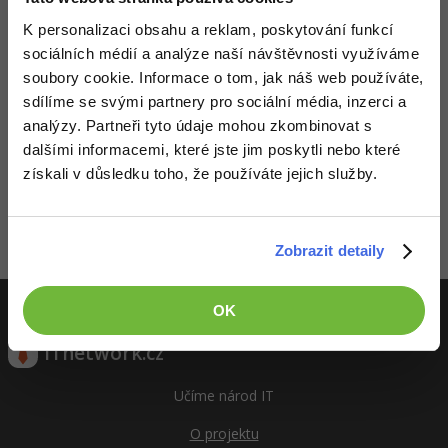
K personalizaci obsahu a reklam, poskytování funkcí
-41%
Copywriter
Algoritmy
sociálních médií a analýze naší návštěvnosti využíváme
-10%
soubory cookie. Informace o tom, jak náš web používáte,
WordPress specialista
Umělá inteligence (AI)
sdílíme se svými partnery pro sociální média, inzerci a
analýzy. Partneři tyto údaje mohou zkombinovat s
SEO specialista
Pro děti
dalšími informacemi, které jste jim poskytli nebo které
Děláme co je v našich silách, aby byly zdejší diskuze co
získali v důsledku toho, že používáte jejich služby.
nejkvalitnější. Proto do nich také mohou přispívat pouze
Více
registrovaní členové. Pro zapojení do diskuze se
přihlas
.
Pokud ještě nemáš účet,
zaregistruj se
, je to zdarma.
Fórum
Zobrazit detaily
Zobrazeno 1 zpráv z 1.
Kurzy e-commerce
OK
Testování softwaru
Kurzy designu
ITnetwork.cz
-80%
Datová analýza
HTML/CSS
Příběhy absolventů
Učíme národ IT
-80%
Digitální gramotnost
Blog
Photoshop
O projektu