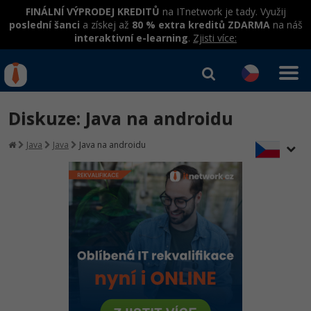
FINÁLNÍ VÝPRODEJ KREDITŮ
na ITnetwork je tady. Využij
poslední šanci
a získej až
80 % extra kreditů ZDARMA
na náš
interaktivní e-learning
.
Zjisti více:
IT kurzy
Od
0 Kč
Diskuze: Java na androidu
Přihlásit se
|
Registrovat
IT e-learning
Rekvalifikace a kurzy
Java
Java
Java na androidu
hrazené úřadem práce
Kurzy IT profesí
Workshopy zdarma
Junior programátor
Kurzy programování
Umělá inteligence v praxi
Školení
Programátor WWW aplikací
Jak začít?
Datová analýza v praxi
Základy programování
Školení dle technologií
-80%
Senior programátor
Java
Objektové programování - OOP
C# .NET
-80%
Front-end developer
C#.NET
Umělá inteligence
Java