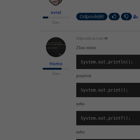
eviel
Odpovědět
Člen
Odpovídá na eviel
Zkus misto
System.out.println();
Homo
Člen
pouzivat
System.out.print();
nebo
System.out.printf();
nebo