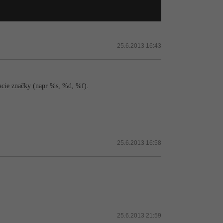
25.6.2013 16:43
vacie značky (napr %s, %d, %f).
25.6.2013 16:58
25.6.2013 21:59