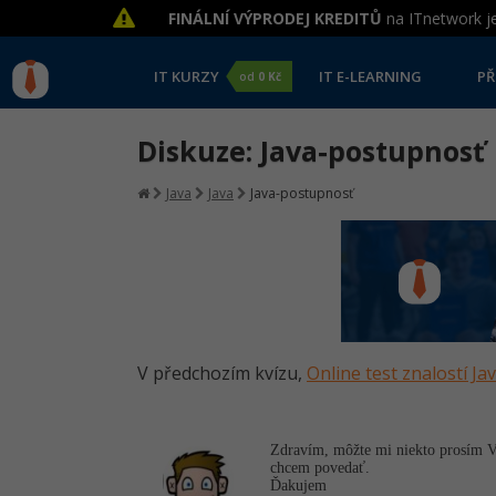
FINÁLNÍ VÝPRODEJ KREDITŮ
na ITnetwork je
IT KURZY
IT E-LEARNING
PŘ
od
0 Kč
Diskuze: Java-postupnosť
Java
Java
Java-postupnosť
V předchozím kvízu,
Online test znalostí Ja
Zdravím, môžte mi niekto prosím Vá
chcem povedať.
Ďakujem