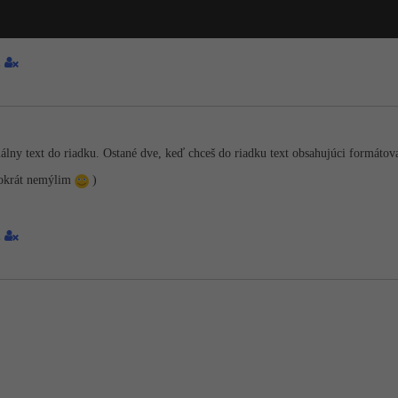
2
málny text do riadku. Ostané dve, keď chceš do riadku text obsahujúci formáto
tokrát nemýlim
)
2