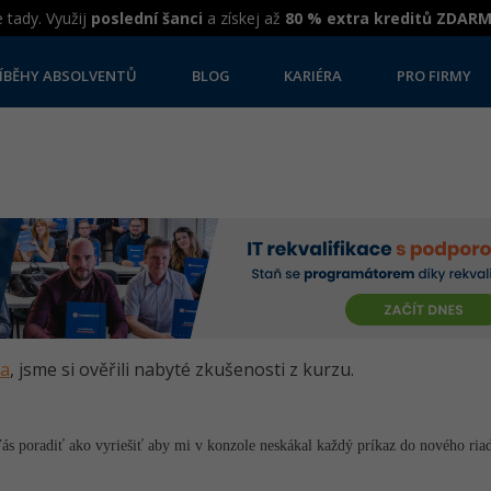
 tady. Využij
poslední šanci
a získej až
80 % extra kreditů ZDAR
ÍBĚHY ABSOLVENTŮ
BLOG
KARIÉRA
PRO FIRMY
va
, jsme si ověřili nabyté zkušenosti z kurzu.
s poradiť ako vyriešiť aby mi v konzole neskákal každý príkaz do nového riad