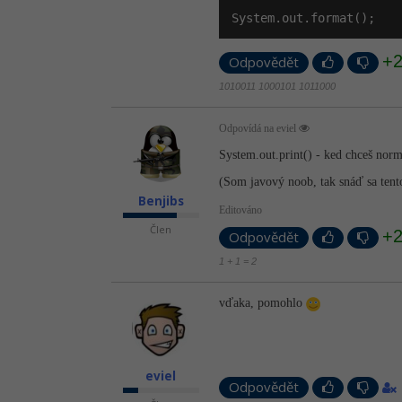
System.out.format();
+
Odpovědět
1010011 1000101 1011000
Odpovídá na eviel
System.out.print() - ked chceš nor
(Som javový noob, tak snáď sa ten
Benjibs
Editováno
Člen
+
Odpovědět
1 + 1 = 2
vďaka, pomohlo
eviel
Odpovědět