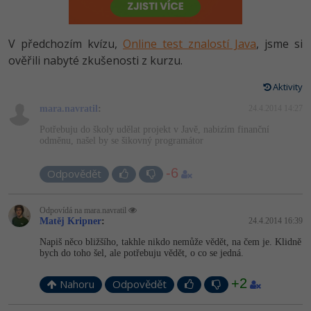
-80%
Vývojář mobilních aplikací
Python
HTML5, CSS3, Bootstrap, SEO
PHP
-80%
Specialista na AI a bigdata
V předchozím kvízu,
Online test znalostí Java
, jsme si
JavaScript
SQL a databáze
ověřili nabyté zkušenosti z kurzu.
JavaScript
-80%
C# Game developer
PHP
Aktivity
Testování a verzování
Python
-80%
Webdesigner
mara.navratil
C++
:
24.4.2014 14:27
UML a návrhové vzory
HTML / CSS
Potřebuju do školy udělat projekt v Javě, nabizím finanční
-80%
Tester
odměnu, našel by se šikovný programátor
Swift
React
UML a návrhové vzory
-80%
-6
Systémový administrátor
Odpovědět
Kotlin
Spring
MySQL/MariaDB
-80%
Grafik / UX/UI návrhář
C
Odpovídá na mara.navratil
ASP.NET MVC
Matěj Kripner
:
24.4.2014 16:39
MS-SQL
3D grafik
VB.NET
Napiš něco bližšího, takhle nikdo nemůže vědět, na čem je. Klidně
Django
bych do toho šel, ale potřebuju vědět, o co se jedná.
SQLite
Projektový manažer
SQL
+2
Nahoru
Odpovědět
Best practices
-80%
Databázový analytik
Návrh SW