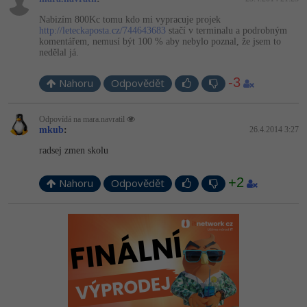
Nabizím 800Kc tomu kdo mi vypracuje projek
http://leteckaposta.cz/744643683
stačí v terminalu a podrobným
komentářem, nemusí být 100 % aby nebylo poznal, že jsem to
nedělal já.
-3
Nahoru
Odpovědět
Odpovídá na mara.navratil
mkub
:
26.4.2014 3:27
radsej zmen skolu
+2
Nahoru
Odpovědět