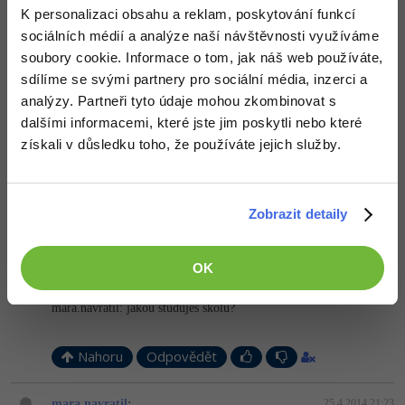
K personalizaci obsahu a reklam, poskytování funkcí
mara.navratil
:
25.4.2014 20:32
Windows
sociálních médií a analýze naší návštěvnosti využíváme
Fórum
Mýt na to čas, tak se s tím poperu, ale dělám spoustu jiných věcí
soubory cookie. Informace o tom, jak náš web používáte,
ještě tento předmět opakuji, tak potřebuji to rychle sfouknout
Linux
sdílíme se svými partnery pro sociální média, inzerci a
-1
analýzy. Partneři tyto údaje mohou zkombinovat s
Nahoru
Odpovědět
Sítě
dalšími informacemi, které jste jim poskytli nebo které
získali v důsledku toho, že používáte jejich služby.
Odpovídá na mara.navratil
Kybernetická bezpečnost
mkub
:
25.4.2014 20:44
tak je asi nacase zmenit skolu, lebo informastika nie je pre teba
Elektronický podpis
Zobrazit detaily
+3
Nahoru
Odpovědět
Fórum
OK
mnauik
:
25.4.2014 21:02
mara.navratil: jakou studujes skolu?
Nahoru
Odpovědět
mara.navratil
:
25.4.2014 21:23