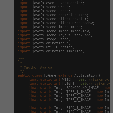
import
import
-41%
Copywriter
Algoritmy
import
import
import
-10%
WordPress specialista
Umělá inteligence (AI)
import
import
import
SEO specialista
Pro děti
import
import
import
Více
import
import
 javafx.animation.Timeline;

Fórum
/**

 *

 * @author Avarga

 */
Kurzy e-commerce
public
class
 FxGame 
extends
 Application {

final
static
int
 WITDH = 
800
; 
//šírka okna
Testování softwaru
final
static
int
 HEIGHT = 
600
;
// výška okn
Kurzy designu
final
static
 Image BACKGROUND_IMAGE = 
new
 
final
static
 Image TREE_1_IMAGE = 
new
 Imag
-80%
Datová analýza
HTML/CSS
final
static
 Image TREE_2_IMAGE = 
new
 Imag
Příběhy absolventů
final
static
 Image TREE_3_IMAGE = 
new
 Imag
-80%
Digitální gramotnost
Blog
Photoshop
final
static
 Image BIRD_1_IMAGE = 
new
 Imag
final
static
 Image BIRD_2_IMAGE = 
new
 Imag