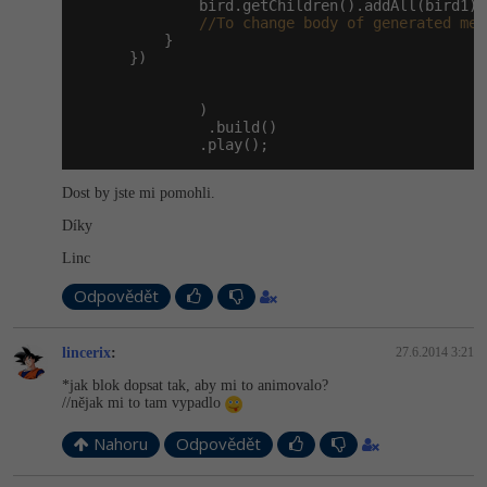
              bird.getChildren().addAll(bird1);

//To change body of generated met
          }

      })

              )

               .build()

              .play();
Dost by jste mi pomohli.
Díky
Linc
Odpovědět
lincerix
:
27.6.2014 3:21
*jak blok dopsat tak, aby mi to animovalo?
//nějak mi to tam vypadlo
Nahoru
Odpovědět