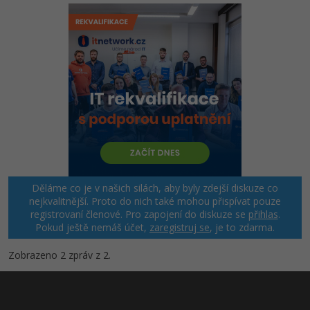
Děláme co je v našich silách, aby byly zdejší diskuze co
nejkvalitnější. Proto do nich také mohou přispívat pouze
registrovaní členové. Pro zapojení do diskuze se
přihlas
.
Pokud ještě nemáš účet,
zaregistruj se
, je to zdarma.
Zobrazeno 2 zpráv z 2.