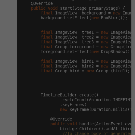
-30%
Kariéra
    @Override

-80%
Marketing
Adobe Illustrator
public
void
 start(Stage primaryStage) {

final
 ImageView  background = 
new
 Image
Pro firmy
-30%
        background.setEffect(
new
 BoxBlur());

WordPress
Adobe Lightroom
-30%
-15%
final
 ImageView  tree1 = 
new
 ImageView(
SEO
Adobe XD
final
 ImageView  tree2 = 
new
 ImageView(
final
 ImageView  tree3 = 
new
 ImageView(
-25%
final
 Group foreground = 
new
 Group(tree
UX
Adobe InDesign
        foreground.setEffect(
new
 DropShadow());

final
 ImageView  bird1 = 
new
 ImageView(
Business
Adobe After Effects
final
 ImageView  bird2 = 
new
 ImageView(
final
 Group bird = 
new
 Group (bird1);

-25%
-80%
Kryptoměny
Blender
-30%
Copywriting
Inkscape
        TimelineBuilder.create()

                .cycleCount(Animation.INDEFINITE
-80%
-80%
MS Office
                .keyFrames(

Fotografování
new
 KeyFrame(Duration.millis(
15
Google Dokumenty
            @Override

Video
public
void
 handle(ActionEvent even
                bird.getChildren().addAll(bird2)
Time management
Ostatní
//To change body of generated 