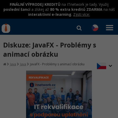
FINÁLNÍ VÝPRODEJ KREDITŮ
na ITnetwork je tady. Využij
poslední šanci
a získej až
80 % extra kreditů ZDARMA
na náš
interaktivní e-learning
.
Zjisti více:
IT kurzy
Od
0 Kč
Diskuze: JavaFX - Problémy s
Přihlásit se
|
Registrovat
IT e-learning
Rekvalifikace a kurzy
animací obrázku
hrazené úřadem práce
Kurzy IT profesí
Java
Java
JavaFX - Problémy s animací obrázku
Workshopy zdarma
Junior programátor
Kurzy programování
Umělá inteligence v praxi
Školení
Programátor WWW aplikací
Jak začít?
Datová analýza v praxi
Základy programování
Školení dle technologií
-80%
Senior programátor
Java
Objektové programování - OOP
C# .NET
-80%
Front-end developer
C#.NET
Umělá inteligence
Java