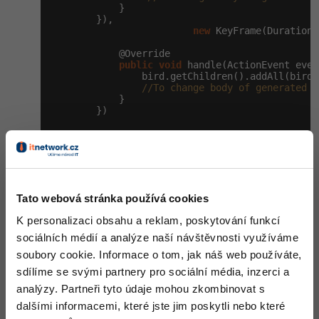
            }

        }),

Windows
Fórum
new
 KeyFrame(Duration.
            @Override

Linux
public
void
 handle(ActionEvent even
                bird.getChildren().addAll(bird1)
//To change body of generated m
Sítě
            }

        })

Kybernetická bezpečnost
                )

                 .build()

Elektronický podpis
                .play();

final
 Group root = 
new
 Group(background
Fórum
Tato webová stránka používá cookies
K personalizaci obsahu a reklam, poskytování funkcí
        Scene scene = 
new
 Scene(root, WITDH, HE
sociálních médií a analýze naší návštěvnosti využíváme
        primaryStage.setTitle(
"@Game@"
);

soubory cookie. Informace o tom, jak náš web používáte,
        primaryStage.setScene(scene);

        primaryStage.show();

sdílíme se svými partnery pro sociální média, inzerci a
    }

analýzy. Partneři tyto údaje mohou zkombinovat s
/**

dalšími informacemi, které jste jim poskytli nebo které
     * @param args the command line arguments
