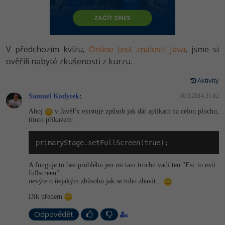
-80%
Vývojář mobilních aplikací
Python
HTML5, CSS3, Bootstrap, SEO
PHP
-80%
Specialista na AI a bigdata
JavaScript
SQL a databáze
JavaScript
V předchozím kvízu,
Online test znalostí Java
, jsme si
-80%
C# Game developer
PHP
ověřili nabyté zkušenosti z kurzu.
Testování a verzování
Python
-80%
Webdesigner
C++
Aktivity
UML a návrhové vzory
HTML / CSS
Samuel Kodytek
:
10.3.2014 21:02
-80%
Tester
Swift
Ahoj
v JavěFx existuje způsob jak dát aplikaci na celou plochu,
React
UML a návrhové vzory
tímto příkazem:
-80%
Systémový administrátor
Kotlin
Spring
MySQL/MariaDB
primaryStage.setFullScreen(true);
-80%
Grafik / UX/UI návrhář
C
ASP.NET MVC
MS-SQL
A funguje to bez problébu jen mi tam trochu vadí ten "Esc to exit
3D grafik
fullscreen"
VB.NET
nevýte o ňejakým zbůsobu jak se toho zbavit...
Django
SQLite
Projektový manažer
Dík předem
SQL
Best practices
Odpovědět
-80%
Databázový analytik
Návrh SW