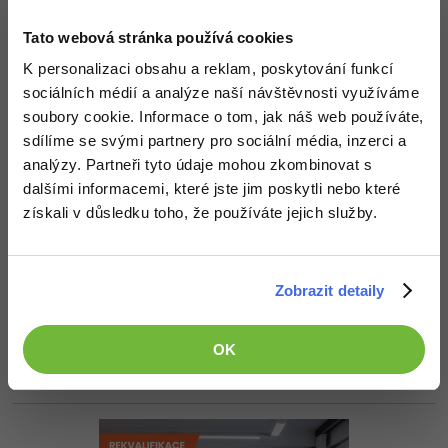
-30%
Kariéra
-80%
Ahoj pri nahodnom skusani som mozno narazil na riesenie tvojho
Marketing
Adobe Illustrator
problemu...
Tato webová stránka používá cookies
Pro firmy
-30%
v tomto pripade mozes nechat fullscreen false...
WordPress
Adobe Lightroom
K personalizaci obsahu a reklam, poskytování funkcí
sociálních médií a analýze naší návštěvnosti využíváme
-30%
-15%
stage.setMaximized(true);

SEO
Adobe XD
soubory cookie. Informace o tom, jak náš web používáte,
stage.initStyle(StageStyle.UNDECORATED);
sdílíme se svými partnery pro sociální média, inzerci a
-25%
UX
Adobe InDesign
analýzy. Partneři tyto údaje mohou zkombinovat s
Editováno
dalšími informacemi, které jste jim poskytli nebo které
Business
Adobe After Effects
Nahoru
Odpovědět
získali v důsledku toho, že používáte jejich služby.
-25%
-80%
Kryptoměny
Blender
Odpovídá na byzanth25
Samuel Kodytek
:
24.3.2014 20:20
-30%
Zobrazit detaily
Copywriting
Inkscape
Jo dík myslim že takhle se to dělalo ve Swingu ale na Linuxu to
funguje docela špatně ale i tak dík
asi to je jediná šance jak mít
-80%
app fullscreen bex tý hnusný msg
-80%
MS Office
Fotografování
OK
Nahoru
Odpovědět
Google Dokumenty
Video
Time management
Ostatní