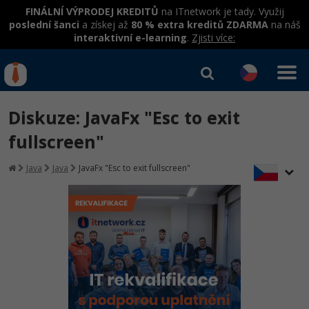
FINÁLNÍ VÝPRODEJ KREDITŮ
na ITnetwork je tady. Využij
poslední šanci
a získej až
80 % extra kreditů ZDARMA
na náš
interaktivní e-learning
.
Zjisti více:
IT kurzy
Od
0 Kč
Diskuze: JavaFx "Esc to exit
Přihlásit se
|
Registrovat
IT e-learning
Rekvalifikace a kurzy
fullscreen"
hrazené úřadem práce
Kurzy IT profesí
Java
Java
JavaFx "Esc to exit fullscreen"
Workshopy zdarma
Junior programátor
Kurzy programování
Umělá inteligence v praxi
Školení
Programátor WWW aplikací
Jak začít?
Datová analýza v praxi
Základy programování
Školení dle technologií
-80%
Senior programátor
Java
Objektové programování - OOP
C# .NET
-80%
Front-end developer
C#.NET
Umělá inteligence
Java