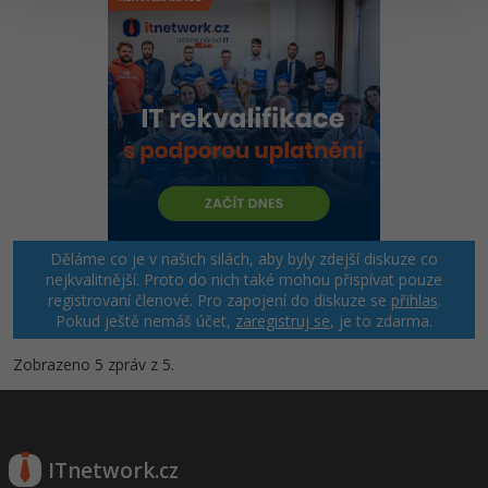
Windows
Fórum
Linux
Sítě
Kybernetická bezpečnost
Elektronický podpis
Děláme co je v našich silách, aby byly zdejší diskuze co
nejkvalitnější. Proto do nich také mohou přispívat pouze
Fórum
registrovaní členové. Pro zapojení do diskuze se
přihlas
.
Pokud ještě nemáš účet,
zaregistruj se
, je to zdarma.
Zobrazeno 5 zpráv z 5.
ITnetwork.cz