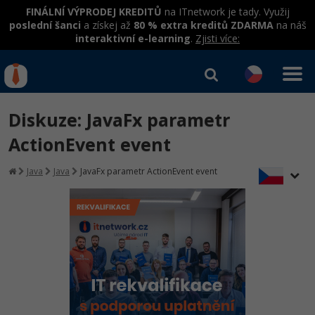
FINÁLNÍ VÝPRODEJ KREDITŮ
na ITnetwork je tady. Využij
poslední šanci
a získej až
80 % extra kreditů ZDARMA
na náš
interaktivní e-learning
.
Zjisti více:
IT kurzy
Od
0 Kč
Diskuze: JavaFx parametr
Přihlásit se
|
Registrovat
IT e-learning
Rekvalifikace a kurzy
ActionEvent event
hrazené úřadem práce
Kurzy IT profesí
Java
Java
JavaFx parametr ActionEvent event
Workshopy zdarma
Junior programátor
Kurzy programování
Umělá inteligence v praxi
Školení
Programátor WWW aplikací
Jak začít?
Datová analýza v praxi
Základy programování
Školení dle technologií
-80%
Senior programátor
Java
Objektové programování - OOP
C# .NET
-80%
Front-end developer
C#.NET
Umělá inteligence
Java