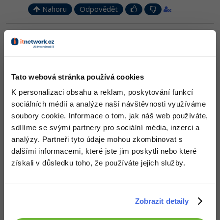
Nahoru
Odpovědět
-41%
Copywriter
Algoritmy
vlastajuracka
:
19.10.2015 22:15
-10%
WordPress specialista
Umělá inteligence (AI)
Mohl by jsi mi dát prosím nějaký jednoduchý příklad ?
SEO specialista
Pro děti
Tato webová stránka používá cookies
Nahoru
Odpovědět
Více
K personalizaci obsahu a reklam, poskytování funkcí
sociálních médií a analýze naší návštěvnosti využíváme
Fórum
soubory cookie. Informace o tom, jak náš web používáte,
sdílíme se svými partnery pro sociální média, inzerci a
analýzy. Partneři tyto údaje mohou zkombinovat s
Kurzy e-commerce
dalšími informacemi, které jste jim poskytli nebo které
Testování softwaru
získali v důsledku toho, že používáte jejich služby.
Kurzy designu
-80%
Datová analýza
HTML/CSS
Příběhy absolventů
Zobrazit detaily
-80%
Digitální gramotnost
Blog
Photoshop