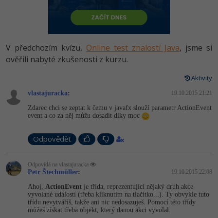
-80%
Vývojář mobilních aplikací
Python
HTML5, CSS3, Bootstrap, SEO
PHP
-80%
Specialista na AI a bigdata
JavaScript
SQL a databáze
JavaScript
V předchozím kvízu,
Online test znalostí Java
, jsme si
-80%
C# Game developer
PHP
ověřili nabyté zkušenosti z kurzu.
Testování a verzování
Python
-80%
Webdesigner
C++
Aktivity
UML a návrhové vzory
HTML / CSS
vlastajuracka
:
19.10.2015 21:21
-80%
Tester
Swift
Zdarec chci se zeptat k čemu v javafx slouží parametr ActionEvent
React
UML a návrhové vzory
event a co za něj můžu dosadit díky moc
-80%
Systémový administrátor
Kotlin
Spring
MySQL/MariaDB
Odpovědět
-80%
Grafik / UX/UI návrhář
C
ASP.NET MVC
MS-SQL
Odpovídá na vlastajuracka
3D grafik
VB.NET
Petr Štechmüller
:
19.10.2015 22:08
Django
SQLite
Ahoj,
ActionEvent
je třída, reprezentující nějaký druh akce
Projektový manažer
SQL
vyvolané událostí (třeba kliknutím na tlačítko...). Ty obvykle tuto
Best practices
třídu nevytváříš, takže ani nic nedosazuješ. Pomocí této třídy
-80%
můžeš získat třeba objekt, který danou akci vyvolal.
Databázový analytik
Návrh SW