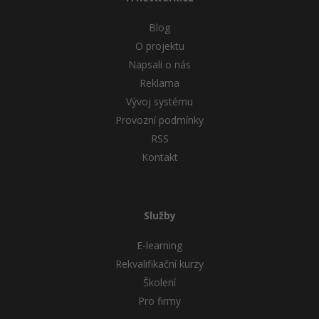
Blog
Windows
Fórum
O projektu
Linux
Napsali o nás
Reklama
Sítě
Vývoj systému
Provozní podmínky
Kybernetická bezpečnost
RSS
Kontakt
Elektronický podpis
Fórum
Služby
E-learning
Rekvalifikační kurzy
Školení
Pro firmy