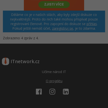
Windows
Fórum
Děláme co je v našich silách, aby byly zdejší diskuze co
nejkvalitnější. Proto do nich také mohou přispívat pouze
Linux
registrovaní členové. Pro zapojení do diskuze se
přihlas
.
Pokud ještě nemáš účet,
zaregistruj se
, je to zdarma.
Sítě
Zobrazeno 4 zpráv z 4.
Kybernetická bezpečnost
Elektronický podpis
ITnetwork.cz
Fórum
Učíme národ IT
O projektu