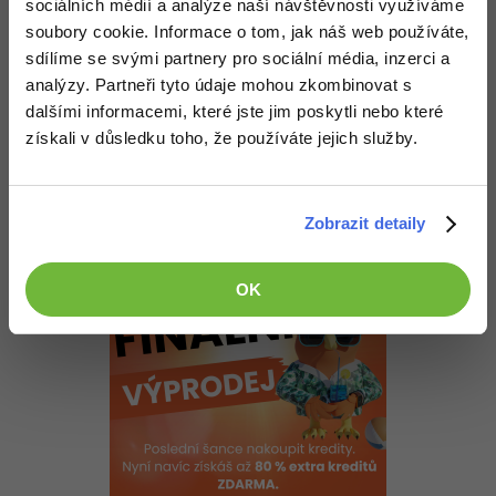
Nahoru
Odpovědět
sociálních médií a analýze naší návštěvnosti využíváme
-30%
Kariéra
-80%
Marketing
Adobe Illustrator
soubory cookie. Informace o tom, jak náš web používáte,
Pro firmy
sdílíme se svými partnery pro sociální média, inzerci a
Odpovídá na
-30%
WordPress
Adobe Lightroom
Michal Haňáček
:
15.4.2014 19:19
analýzy. Partneři tyto údaje mohou zkombinovat s
Tak, nakonec jsem to vyřešil jinak. Tak nějak jsem si říkal, že
dalšími informacemi, které jste jim poskytli nebo které
-30%
-15%
SEO
Adobe XD
přehazování proměnných mezi controllery formulářů asi nebylo
získali v důsledku toho, že používáte jejich služby.
úplně dobře. Čili jsem to nakonec udělal tak, že jsem si vytvořil
managera, který mi tyhle operace obstarává ... každopádně i tak
-25%
UX
Adobe InDesign
ještě jednou díky Vojtovi za radu.
Nahoru
Odpovědět
Zobrazit detaily
Business
Adobe After Effects
-25%
-80%
Kryptoměny
Blender
OK
-30%
Copywriting
Inkscape
-80%
-80%
MS Office
Fotografování
Google Dokumenty
Video
Time management
Ostatní