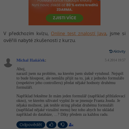
-80%
Vývojář mobilních aplikací
Python
HTML5, CSS3, Bootstrap, SEO
PHP
-80%
Specialista na AI a bigdata
JavaScript
SQL a databáze
JavaScript
-80%
C# Game developer
PHP
V předchozím kvízu,
Online test znalostí Java
, jsme si
Testování a verzování
Python
ověřili nabyté zkušenosti z kurzu.
-80%
Webdesigner
C++
UML a návrhové vzory
Aktivity
HTML / CSS
-80%
Tester
Swift
Michal Haňáček
:
5.4.2014 19:57
React
UML a návrhové vzory
Ahoj,
-80%
Systémový administrátor
Kotlin
narazil jsem na problém, na kterém jsem slušně vytuhnul. Nejspíš
Spring
to bude hloupost, ale nemůžu přijít na to, jak z jednoho formuláře
MySQL/MariaDB
(respektive jeho controlleru) předat nějaké hodnoty druhému
-80%
Grafik / UX/UI návrhář
C
formuláři.
ASP.NET MVC
MS-SQL
Například řekněme že mám jeden formulář (například přihlašovací
3D grafik
VB.NET
okno), ve kterém uživatel vyplní že se jmenuje Franta Jouda. Je
Django
nějaká možnost, jak tenhle string předat druhému formuláři
SQLite
(například nějaké vizuální menu) bez toho abych ho ukládal
Projektový manažer
SQL
například do databáze, ...? Díky předem za každou radu.
Best practices
-80%
Odpovědět
Databázový analytik
Návrh SW