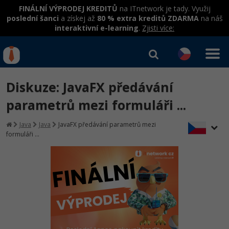
FINÁLNÍ VÝPRODEJ KREDITŮ
na ITnetwork je tady. Využij
poslední šanci
a získej až
80 % extra kreditů ZDARMA
na náš
interaktivní e-learning
.
Zjisti více:
IT kurzy
Od
0 Kč
Diskuze: JavaFX předávání
Přihlásit se
|
Registrovat
IT e-learning
Rekvalifikace a kurzy
parametrů mezi formuláři ...
hrazené úřadem práce
Kurzy IT profesí
Java
Java
JavaFX předávání parametrů mezi
Workshopy zdarma
formuláři ...
Junior programátor
Kurzy programování
Umělá inteligence v praxi
Školení
Programátor WWW aplikací
Jak začít?
Datová analýza v praxi
Základy programování
Školení dle technologií
-80%
Senior programátor
Java
Objektové programování - OOP
C# .NET
-80%
Front-end developer
C#.NET
Umělá inteligence
Java