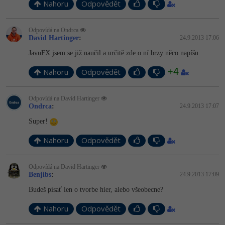
Nahoru
Odpovědět
Windows
Fórum
Odpovídá na Ondrca
David Hartinger
:
24.9.2013 17:06
Linux
JavuFX jsem se již naučil a určitě zde o ní brzy něco napíšu.
Sítě
+4
Nahoru
Odpovědět
Kybernetická bezpečnost
Odpovídá na David Hartinger
Ondrca
:
24.9.2013 17:07
Elektronický podpis
Super!
Fórum
Nahoru
Odpovědět
Odpovídá na David Hartinger
Benjibs
:
24.9.2013 17:09
Budeš písať len o tvorbe hier, alebo všeobecne?
Nahoru
Odpovědět