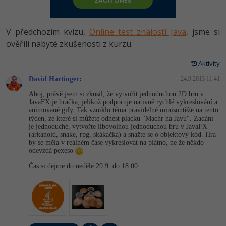
-80%
Vývojář mobilních aplikací
Python
HTML5, CSS3, Bootstrap, SEO
PHP
-80%
Specialista na AI a bigdata
V předchozím kvízu,
Online test znalostí Java
, jsme si
JavaScript
SQL a databáze
ověřili nabyté zkušenosti z kurzu.
JavaScript
-80%
C# Game developer
PHP
Aktivity
Testování a verzování
Python
-80%
Webdesigner
David Hartinger
C++
:
24.9.2013 11:41
UML a návrhové vzory
HTML / CSS
Ahoj, právě jsem si zkusil, že vytvořit jednoduchou 2D hru v
-80%
Tester
JavaFX je hračka, jelikož podporuje nativně rychlé vykreslování a
Swift
animované gify. Tak vzniklo téma pravidelné minisoutěže na tento
React
UML a návrhové vzory
týden, ze které si můžete odnést placku "Machr na Javu". Zadání
-80%
Systémový administrátor
je jednoduché, vytvořte libovolnou jednoduchou hru v JavaFX
Kotlin
(arkanoid, snake, rpg, skákačka) a snažte se o objektový kód. Hra
Spring
MySQL/MariaDB
by se měla v reálném čase vykreslovat na plátno, ne že někdo
-80%
Grafik / UX/UI návrhář
C
odevzdá pexeso
ASP.NET MVC
MS-SQL
Čas si dejme do neděle 29.9. do 18:00
3D grafik
VB.NET
Django
SQLite
Projektový manažer
SQL
Best practices
-80%
Databázový analytik
Návrh SW