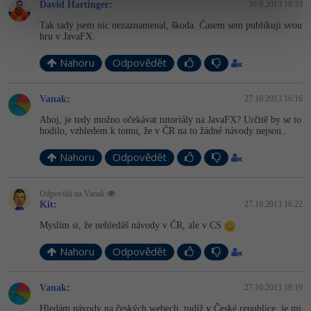
David Hartinger
:
30.9.2013 10:33
Tak tady jsem nic nezaznamenal, škoda. Časem sem publikuji svou
hru v JavaFX.
Nahoru
Odpovědět
Vanak
:
27.10.2013 16:16
Ahoj, je tedy možno očekávat tutoriály na JavaFX? Určitě by se to
hodilo, vzhledem k tomu, že v ČR na to žádné návody nejsou..
Nahoru
Odpovědět
Odpovídá na Vanak
Kit
:
27.10.2013 16:22
Myslím si, že nehledáš návody v ČR, ale v CS
Nahoru
Odpovědět
Vanak
:
27.10.2013 19:19
Hledám návody na českých webech, tudíž v České republice, je mi