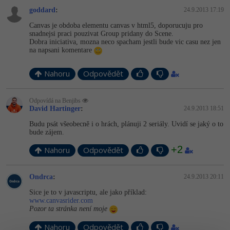
goddard
:
24.9.2013 17:19
Canvas je obdoba elementu canvas v html5, doporucuju pro
snadnejsi praci pouzivat Group pridany do Scene.
Dobra iniciativa, mozna neco spacham jestli bude vic casu nez jen
na napsani komentare
Nahoru
Odpovědět
Odpovídá na Benjibs
David Hartinger
:
24.9.2013 18:51
Budu psát všeobecně i o hrách, plánuji 2 seriály. Uvidí se jaký o to
bude zájem.
+2
Nahoru
Odpovědět
Ondrca
:
24.9.2013 20:11
Sice je to v javascriptu, ale jako příklad:
www.canvasrider.com
Pozor ta stránka není moje
Nahoru
Odpovědět