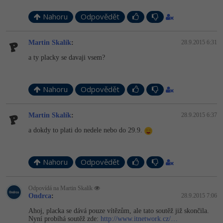
Nahoru
Odpovědět
Martin Skalík
:
28.9.2015 6:31
a ty placky se davaji vsem?
Nahoru
Odpovědět
Martin Skalík
:
28.9.2015 6:37
a dokdy to plati do nedele nebo do 29.9.
Nahoru
Odpovědět
Odpovídá na Martin Skalík
Ondrca
:
28.9.2015 7:06
Ahoj, placka se dává pouze vítězům, ale tato soutěž již skončila.
Nyní probíhá soutěž zde:
http://www.itnetwork.cz/…