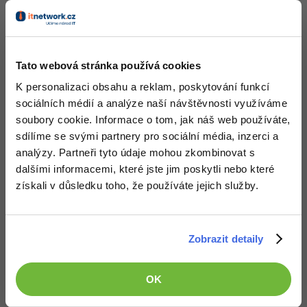
Ondrca
:
24.9.2013 20:24
Aby si nikdo nemyslel, že s tímhle se machra účastním
.
Tato webová stránka používá cookies
K personalizaci obsahu a reklam, poskytování funkcí
Nahoru
Odpovědět
sociálních médií a analýze naší návštěvnosti využíváme
soubory cookie. Informace o tom, jak náš web používáte,
Odpovídá na David Hartinger
sdílíme se svými partnery pro sociální média, inzerci a
Neaktivní uživatel
:
26.9.2013 19:59
analýzy. Partneři tyto údaje mohou zkombinovat s
Tak doufám že nejsme jenom 2
dalšími informacemi, které jste jim poskytli nebo které
Nahoru
Odpovědět
získali v důsledku toho, že používáte jejich služby.
David Hartinger
:
29.9.2013 21:20
Zobrazit detaily
Moc se omlouvám, dnes jsem se k tomu nedostal, řešil jsem něco
ohledně ML. Vyhlásím výsledky výjimečně zítra dopoledne.
Nahoru
Odpovědět
OK