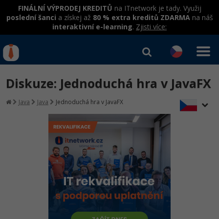
FINÁLNÍ VÝPRODEJ KREDITŮ
na ITnetwork je tady. Využij
poslední šanci
a získej až
80 % extra kreditů ZDARMA
na náš
interaktivní e-learning
.
Zjisti více:
IT kurzy
Od
0 Kč
Diskuze: Jednoduchá hra v JavaFX
Přihlásit se
|
Registrovat
IT e-learning
Rekvalifikace a kurzy
Java
Java
Jednoduchá hra v JavaFX
hrazené úřadem práce
Kurzy IT profesí
Workshopy zdarma
Junior programátor
Kurzy programování
Umělá inteligence v praxi
Školení
Programátor WWW aplikací
Jak začít?
Datová analýza v praxi
Základy programování
Školení dle technologií
-80%
Senior programátor
Java
Objektové programování - OOP
C# .NET
-80%
Front-end developer
C#.NET
Umělá inteligence
Java