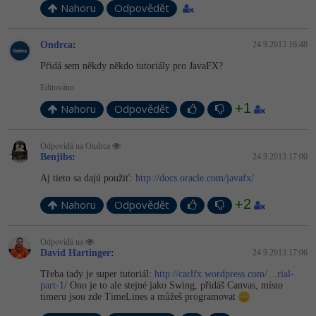
-30%
Kariéra
-80%
Nahoru
Odpovědět
Marketing
Adobe Illustrator
Pro firmy
-30%
WordPress
Ondrca
:
24.9.2013 16:48
Adobe Lightroom
Přidá sem někdy někdo tutoriály pro JavaFX?
-30%
-15%
SEO
Adobe XD
Editováno
+1
-25%
Nahoru
Odpovědět
UX
Adobe InDesign
Business
Odpovídá na Ondrca
Adobe After Effects
Benjibs
:
24.9.2013 17:00
-25%
-80%
Kryptoměny
Aj tieto sa dajú použiť:
http://docs.oracle.com/javafx/
Blender
+2
-30%
Nahoru
Odpovědět
Copywriting
Inkscape
-80%
-80%
Odpovídá na
MS Office
Fotografování
David Hartinger
:
24.9.2013 17:06
Třeba tady je super tutoriál:
http://carlfx.wordpress.com/…rial-
Google Dokumenty
Video
part-1/
Ono je to ale stejné jako Swing, přidáš Canvas, místo
timeru jsou zde TimeLines a můžeš programovat
Time management
Ostatní