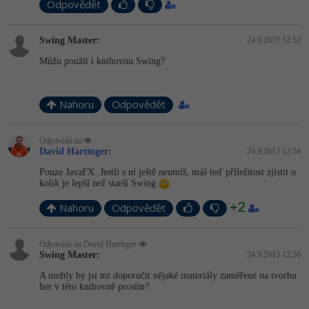
Odpovědět
-41%
Copywriter
Algoritmy
Swing Master:
24.9.2013 12:52
-10%
WordPress specialista
Umělá inteligence (AI)
Můžu použít i knihovnu Swing?
SEO specialista
Pro děti
Nahoru
Odpovědět
Více
Odpovídá na
David Hartinger
:
24.9.2013 12:54
Fórum
Pouze JavaFX. Jestli s ní ještě neumíš, máš teď příležitost zjistit o
kolik je lepší než starší Swing
Kurzy e-commerce
+2
Nahoru
Odpovědět
Testování softwaru
Kurzy designu
Odpovídá na David Hartinger
-80%
Swing Master:
24.9.2013 12:58
Datová analýza
HTML/CSS
Příběhy absolventů
A mohly by jsi mi doporučit nějaké materiály zaměřené na tvorbu
-80%
her v této knihovně prosím?
Digitální gramotnost
Blog
Photoshop