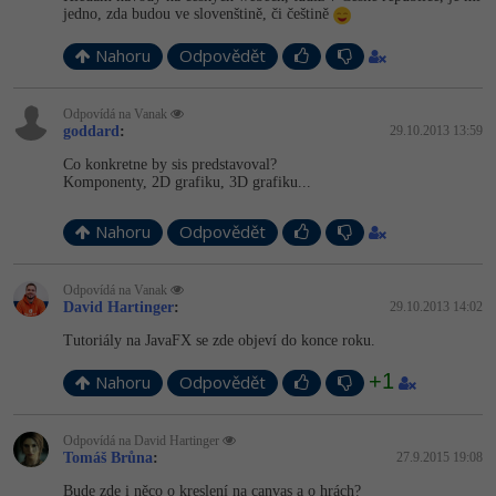
jedno, zda budou ve slovenštině, či češtině
Nahoru
Odpovědět
Odpovídá na Vanak
goddard
:
29.10.2013 13:59
Co konkretne by sis predstavoval?
Komponenty, 2D grafiku, 3D grafiku...
Nahoru
Odpovědět
Odpovídá na Vanak
David Hartinger
:
29.10.2013 14:02
Tutoriály na JavaFX se zde objeví do konce roku.
+1
Nahoru
Odpovědět
Odpovídá na David Hartinger
Tomáš Brůna
:
27.9.2015 19:08
Bude zde i něco o kreslení na canvas a o hrách?