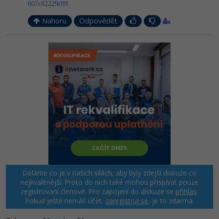
607c82229c09
Nahoru
Odpovědět
Děláme co je v našich silách, aby byly zdejší diskuze co
nejkvalitnější. Proto do nich také mohou přispívat pouze
registrovaní členové. Pro zapojení do diskuze se
přihlas
.
Pokud ještě nemáš účet,
zaregistruj se
, je to zdarma.