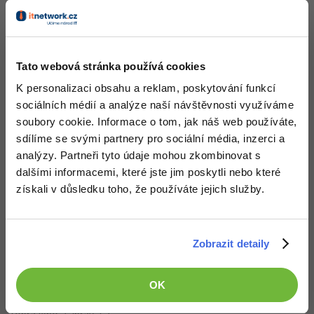
-41%
Copywriter
Algoritmy
Nahoru
Odpovědět
-10%
WordPress specialista
Umělá inteligence (AI)
Tato webová stránka používá cookies
K personalizaci obsahu a reklam, poskytování funkcí
SEO specialista
Pro děti
sociálních médií a analýze naší návštěvnosti využíváme
soubory cookie. Informace o tom, jak náš web používáte,
Více
sdílíme se svými partnery pro sociální média, inzerci a
analýzy. Partneři tyto údaje mohou zkombinovat s
Fórum
dalšími informacemi, které jste jim poskytli nebo které
získali v důsledku toho, že používáte jejich služby.
Kurzy e-commerce
Testování softwaru
Kurzy designu
Zobrazit detaily
Děláme co je v našich silách, aby byly zdejší diskuze co
-80%
nejkvalitnější. Proto do nich také mohou přispívat pouze
Datová analýza
HTML/CSS
Příběhy absolventů
registrovaní členové. Pro zapojení do diskuze se
přihlas
.
OK
Pokud ještě nemáš účet,
zaregistruj se
, je to zdarma.
-80%
Digitální gramotnost
Blog
Photoshop