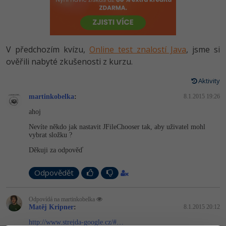
-80%
Vývojář mobilních aplikací
Python
HTML5, CSS3, Bootstrap, SEO
PHP
-80%
Specialista na AI a bigdata
JavaScript
SQL a databáze
JavaScript
V předchozím kvízu,
Online test znalostí Java
, jsme si
-80%
C# Game developer
PHP
ověřili nabyté zkušenosti z kurzu.
Testování a verzování
Python
-80%
Webdesigner
C++
Aktivity
UML a návrhové vzory
HTML / CSS
martinkobelka
:
8.1.2015 19:26
-80%
Tester
Swift
ahoj
React
UML a návrhové vzory
-80%
Systémový administrátor
Kotlin
Nevíte někdo jak nastavit JFileChooser tak, aby uživatel mohl
vybrat složku ?
Spring
MySQL/MariaDB
-80%
Grafik / UX/UI návrhář
Děkuji za odpověď
C
ASP.NET MVC
MS-SQL
3D grafik
Odpovědět
VB.NET
Django
SQLite
Projektový manažer
SQL
Odpovídá na martinkobelka
Matěj Kripner
Best practices
:
8.1.2015 20:12
-80%
Databázový analytik
Návrh SW
http://www.strejda-google.cz/#…