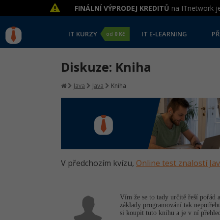
FINÁLNÍ VÝPRODEJ KREDITŮ
na ITnetwork je
IT KURZY
IT E-LEARNING
PŘ
od
0 Kč
Diskuze: Kniha
Java
Java
Kniha
V předchozím kvízu,
Online test znalostí Ja
Vím že se to tady určitě řeší pořád
základy programování tak nepotřebuj
si koupit tuto knihu a je v ní přeh