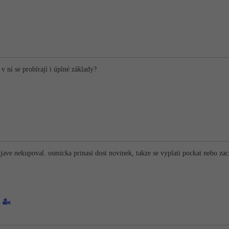
v ní se probírají i úplné základy?
jave nekupoval. osmicka prinasi dost novinek, takze se vyplati pockat nebo zac
1