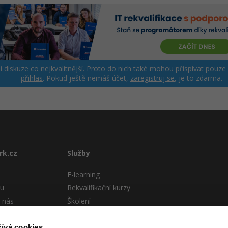
ší diskuze co nejkvalitnější. Proto do nich také mohou přispívat pouze
přihlas
. Pokud ještě nemáš účet,
zaregistruj se
, je to zdarma.
rk.cz
Služby
E-learning
tu
Rekvalifikační kurzy
 nás
Školení
Pro firmy
stému
ívá cookies