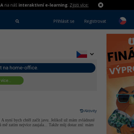
MA
na náš
interaktivní e-learning
.
Zjisti více:
Přihlásit se
Registrovat
t na home-office.
 více...
Aktivity
 A nyní bych chtěl začít javu. Jelikož už mám zvládnuté
rá mě zatím nejvíce zaujala... Takže můj dotaz zní: mám