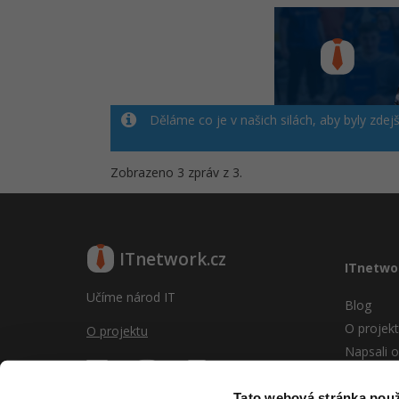
Děláme co je v našich silách, aby byly zdej
Zobrazeno 3 zpráv z 3.
ITnetwork.cz
ITnetwo
Učíme národ IT
Blog
O projek
O projektu
Napsali o
Reklama
Vývoj sy
Tato webová stránka použ