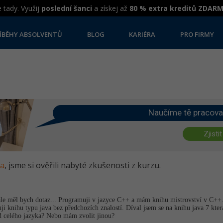
 tady. Využij
poslední šanci
a získej až
80 % extra kreditů ZDAR
ÍBĚHY ABSOLVENTŮ
BLOG
KARIÉRA
PRO FIRMY
Naučíme tě pracova
Zjistit
va
, jsme si ověřili nabyté zkušenosti z kurzu.
 ale měl bych dotaz... Programuji v jazyce C++ a mám knihu mistrovství v C++.
i knihu typu java bez předchozích znalostí. Díval jsem se na knihu java 7 kte
led celého jazyka? Nebo mám zvolit jinou?