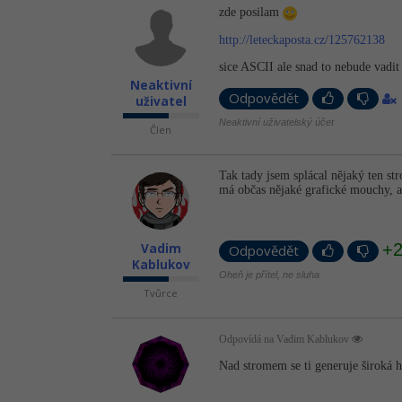
zde posilam
http://leteckaposta.cz/125762138
sice ASCII ale snad to nebude vadi
Neaktivní
Odpovědět
uživatel
Neaktivní uživatelský účet
Člen
Tak tady jsem splácal nějaký ten st
má občas nějaké grafické mouchy, a
+
Vadim
Odpovědět
Kablukov
Oheň je přítel, ne sluha
Tvůrce
Odpovídá na Vadim Kablukov
Nad stromem se ti generuje široká 