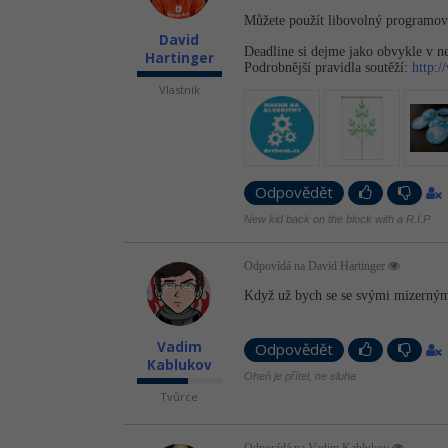
Můžete použít libovolný programova
David
Deadline si dejme jako obvykle v ne
Hartinger
Podrobnější pravidla soutěží:
http:
Vlastník
Odpovědět
New kid back on the block with a R.I.P
Odpovídá na David Hartinger
Když už bych se se svými mizernými
Vadim
Odpovědět
Kablukov
Oheň je přítel, ne sluha
Tvůrce
Odpovídá na Vadim Kablukov