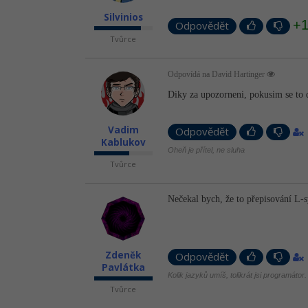
Silvinios
+
Odpovědět
Tvůrce
Odpovídá na David Hartinger
Diky za upozorneni, pokusim se to 
Vadim
Odpovědět
Kablukov
Oheň je přítel, ne sluha
Tvůrce
Nečekal bych, že to přepisování L-s
Zdeněk
Odpovědět
Pavlátka
Kolik jazyků umíš, tolikrát jsi programátor.
Tvůrce