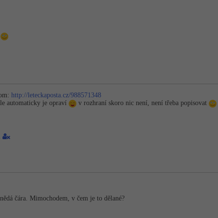
t
rom:
http://leteckaposta.cz/988571348
le automaticky je opraví
v rozhraní skoro nic není, není třeba popisovat
2
hnědá čára. Mimochodem, v čem je to dělané?