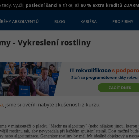
 tady. Využij
poslední šanci
a získej až
80 % extra kreditů ZDAR
ÍBĚHY ABSOLVENTŮ
BLOG
KARIÉRA
PRO FIRMY
my - Vykreslení rostliny
va
, jsme si ověřili nabyté zkušenosti z kurzu.
eme v minisoutěži o placku "Machr na algoritmy" (nebo nějakou jinou, kterou j
avější rostlinu tak, aby nevypadala při každém spuštění stejně. Dost možná bude
y nebo algoritmizace. Generátor rostliny by měl být ideálně objektový a nasta