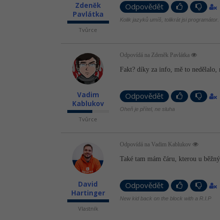
Zdeněk
Odpovědět
Pavlátka
Kolik jazyků umíš, tolikrát jsi programátor.
Tvůrce
Odpovídá na Zdeněk Pavlátka
Fakt? díky za info, mě to nedělalo
Vadim
Odpovědět
Kablukov
Oheň je přítel, ne sluha
Tvůrce
Odpovídá na Vadim Kablukov
Také tam mám čáru, kterou u běžný
David
Odpovědět
Hartinger
New kid back on the block with a R.I.P
Vlastník