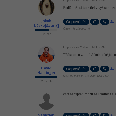
Podlě mě asi teoreticky výška kmene
Jakub
Odpovědět
Lásko[Saarix]
Časem je vše možné.
Tvůrce
Odpovídá na Vadim Kablukov
Třeba to co zmínil Jakub, také jde
David
Odpovědět
Hartinger
New kid back on the block with a R.I.P
Vlastník
chci se zeptat, mohu se ucastnit i 
Neaktivní
Odpovědět