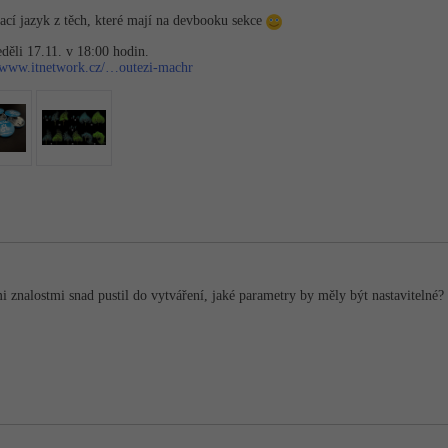
cí jazyk z těch, které mají na devbooku sekce
děli 17.11. v 18:00 hodin.
//www.itnetwork.cz/…outezi-machr
 znalostmi snad pustil do vytváření, jaké parametry by měly být nastavitelné?