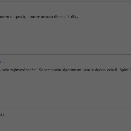
muzu to spustit, protoze nemam directx 9. diky..
ew?…
o bylo zajímavé zadání. Se samotným algoritmem jsem si docela vyhrál. Splnil
pt)