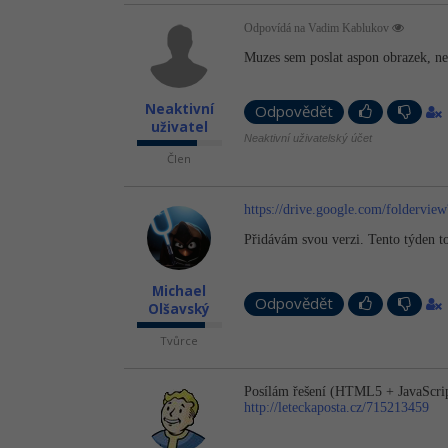
Odpovídá na Vadim Kablukov
Muzes sem poslat aspon obrazek, ne
Neaktivní
Odpovědět
uživatel
Neaktivní uživatelský účet
Člen
https://drive.google.com/foldervi
Přidávám svou verzi. Tento týden t
Michael
Odpovědět
Olšavský
Tvůrce
Posílám řešení (HTML5 + JavaScri
http://leteckaposta.cz/715213459