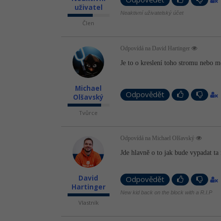
uživatel
Neaktivní uživatelský účet
Člen
Odpovídá na David Hartinger
Je to o kreslení toho stromu nebo m
Michael
Odpovědět
Olšavský
Tvůrce
Odpovídá na Michael Olšavský
Jde hlavně o to jak bude vypadat ta 
David
Odpovědět
Hartinger
New kid back on the block with a R.I.P
Vlastník