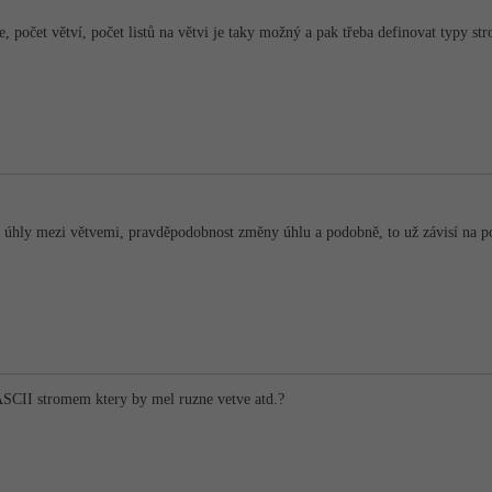
, počet větví, počet listů na větvi je taky možný a pak třeba definovat typy s
 o úhly mezi větvemi, pravděpodobnost změny úhlu a podobně, to už závisí na 
s ASCII stromem ktery by mel ruzne vetve atd.?