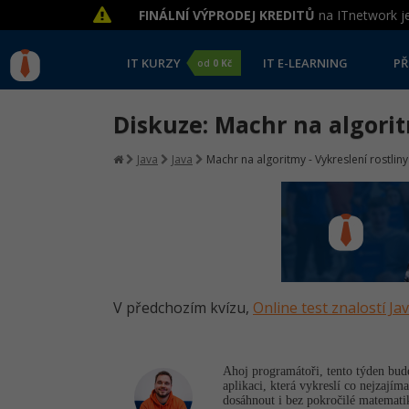
FINÁLNÍ VÝPRODEJ KREDITŮ
na ITnetwork je
IT KURZY
IT E-LEARNING
PŘ
od
0 Kč
Diskuze: Machr na algorit
Java
Java
Machr na algoritmy - Vykreslení rostliny
V předchozím kvízu,
Online test znalostí Ja
Ahoj programátoři, tento týden bud
aplikaci, která vykreslí co nejzajím
dosáhnout i bez pokročilé matematik