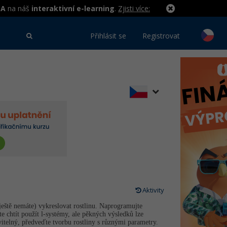
MA
na náš
interaktivní e-learning
.
Zjisti více:
Přihlásit se
Registrovat
Aktivity
eště nemáte) vykreslovat rostlinu. Naprogramujte
te chtít použít l-systémy, ale pěkných výsledků lze
vitelný, předveďte tvorbu rostliny s různými parametry.