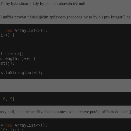
, by byla situace, kdy by pole obsahovalo též null.
] můžeš provést následujícím způsobem (podobné by to bylo i pro Integer[] na 
 = 
new
 i++) {

.length; j++) {

et(j);

ys.toString(pole));
, 
8
, 
9
]
ty null, je nutné nejdříve hodnotu otestovat a teprve poté ji přiřadit do pole 
 = 
new
 ArrayList<>();

 
10
; i++) {
