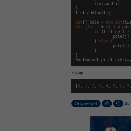
        list.add(i);

}

list.add(null);        
int
[] pole = 
new
int
for
 (
int
 j = 
0
; j < pole
if
 (list.get(j) 
                pole[j] 
        } 
else
 {

                pole[j]
        }

}

System.out.println(Arra
Výstup:
[
0
, 
1
, 
2
, 
3
, 
4
, 
5
, 
6
, 
7
Odpovědět