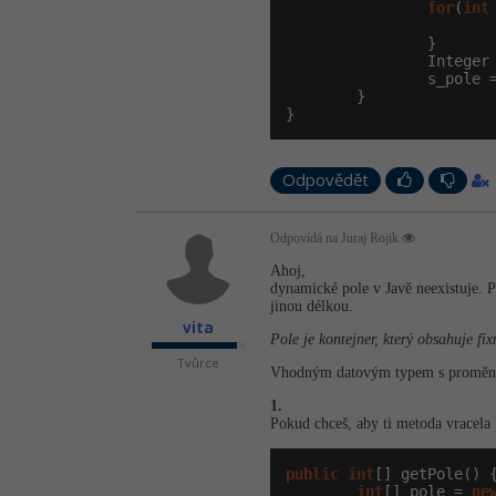
for
(
int
                       
                }

                Integer
                s_pole =
        }

}
Odpovědět
Odpovídá na Juraj Rojik
Ahoj,
dynamické pole v Javě neexistuje. P
jinou délkou.
vita
Pole je kontejner, který obsahuje fi
Tvůrce
Vhodným datovým typem s proměnnou v
1.
Pokud chceš, aby ti metoda vracela
public
int
[] getPole() {
int
[] pole = 
ne