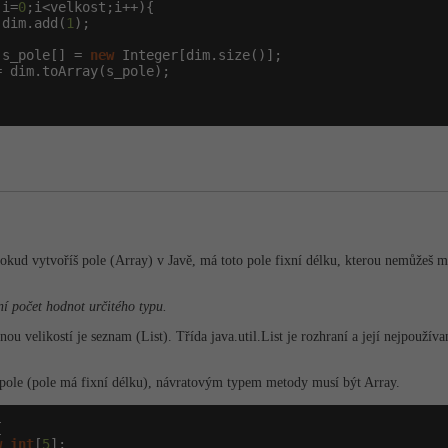
 i=
0
;i<velkost;i++){

 dim.add(
1
);

 s_pole[] = 
new
 Integer[dim.size()];

 dim.toArray(s_pole);

okud vytvoříš pole (Array) v Javě, má toto pole fixní délku, kterou nemůžeš měni
xní počet hodnot určitého typu.
elikostí je seznam (List). Třída java.util.List je rozhraní a její nejpoužíva
 pole (pole má fixní délku), návratovým typem metody musí být Array.


w
int
[
5
];
