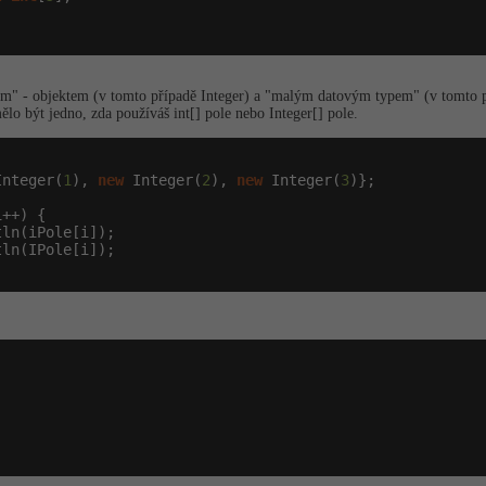
 - objektem (v tomto případě Integer) a "malým datovým typem" (v tomto pří
o být jedno, zda používáš int[] pole nebo Integer[] pole.


Integer(
1
), 
new
 Integer(
2
), 
new
 Integer(
3
)};

++) {

ln(iPole[i]);

ln(IPole[i]);
