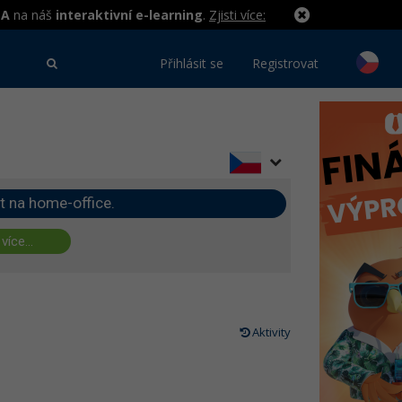
MA
na náš
interaktivní e-learning
.
Zjisti více:
Přihlásit se
Registrovat
t na home-office.
 více...
Aktivity