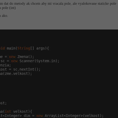
 dat do metody ak chcem aby mi vracala pole, ale vyalokovane staticke pole
 pole (int)
m ako.
oid
 main(
String
[] args){

me = 
new
 Zmena();

 sc = 
new
 Scanner(System.in);

nzia;

ost = sc.nextInt();

a(zme.velkost);

st;

na(
int
 velkost){

st<Integer> dim = 
new
 ArrayList<Integer>(velkost);
