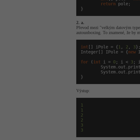
return
 pole;

}
2. a.
Převod mezi "velkým datovým typem"
autounboxing. To znamené, že by měl
int
[] iPole = {
1
, 
2
, 
3
};
Integer[] IPole = {
new
 
for
 (
int
 i = 
0
; i < 
3
; i
        System.out.print
        System.out.print
}
Výstup:
1
1
2
2
3
3