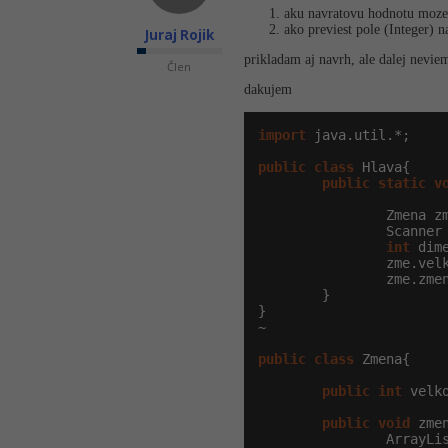
aku navratovu hodnotu mozem
ako previest pole (Integer) na
Juraj Rojik
prikladam aj navrh, ale dalej nevie
Člen
dakujem
import
 java.util.*;

public
class
 Hlava{

public
static
v
                Zmena z
                Scanner
int
 dime
                zme.velk
                zme.zmen
        }

}

~

public
class
 Zmena{

public
int
 velko
public
void
 zme
                ArrayLi