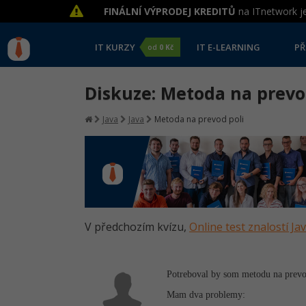
FINÁLNÍ VÝPRODEJ KREDITŮ
na ITnetwork je
IT KURZY
IT E-LEARNING
PŘ
od
0 Kč
Diskuze: Metoda na prevo
Java
Java
Metoda na prevod poli
V předchozím kvízu,
Online test znalostí Ja
Potreboval by som metodu na prevod
Mam dva problemy: