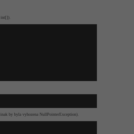
int[]).
(jinak by byla vyhozena NullPointerEx­ception).