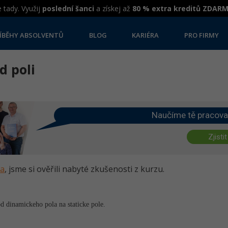
 tady. Využij
poslední šanci
a získej až
80 % extra kreditů ZDAR
ÍBĚHY ABSOLVENTŮ
BLOG
KARIÉRA
PRO FIRMY
d poli
Naučíme tě pracova
Zjistit
va
, jsme si ověřili nabyté zkušenosti z kurzu.
 dinamickeho pola na staticke pole.