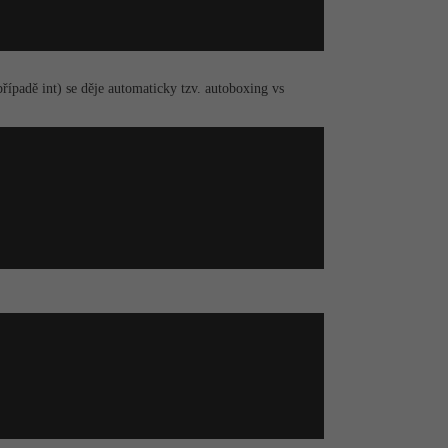
padě int) se děje automaticky tzv. autoboxing vs