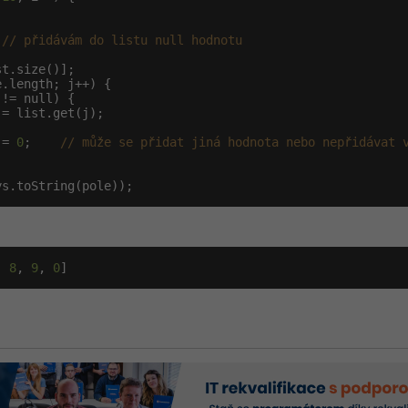
 
// přidávám do listu null hodnotu
.length; j++) {

!= null) {

= list.get(j);

 = 
0
;    
// může se přidat jiná hodnota nebo nepřidávat 
ys.toString(pole));
, 
8
, 
9
, 
0
]