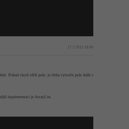
17.7.2015 18:00
t. Pokud chceš větší pole, je třeba vytvořit pole další s
nější implementací je ArrayList.