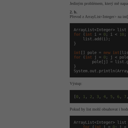
Jediným problémem, který mě napadá
2. b.
Převod z ArrayList<Integer> na int[
ArrayList<Integer> list
for
 (
int
 i = 
0
; i < 
10
;
    list.add(i);

}

int
[] pole = 
new
int
for
 (
int
 j = 
0
; j < pole
        pole[j] = list.g
}

System.out.println(Arra
Výstup:
[
0
, 
1
, 
2
, 
3
, 
4
, 
5
, 
6
, 
7
Pokud by list mohl obsahovat i hodno
ArrayList<Integer> list
for
 (
int
 i = 
0
; i <