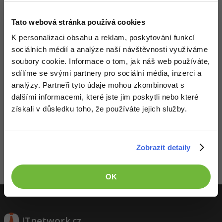
-41%
Copywriter
Algoritmy
Tato webová stránka používá cookies
K personalizaci obsahu a reklam, poskytování funkcí
-10%
WordPress specialista
Umělá inteligence (AI)
sociálních médií a analýze naší návštěvnosti využíváme
soubory cookie. Informace o tom, jak náš web používáte,
SEO specialista
Pro děti
sdílíme se svými partnery pro sociální média, inzerci a
analýzy. Partneři tyto údaje mohou zkombinovat s
Více
dalšími informacemi, které jste jim poskytli nebo které
získali v důsledku toho, že používáte jejich služby.
Fórum
Děláme co je v našich silách, aby byly zdejší diskuze co
nejkvalitnější. Proto do nich také mohou přispívat pouze
Kurzy e-commerce
registrovaní členové. Pro zapojení do diskuze se
přihlas
.
Zobrazit detaily
Pokud ještě nemáš účet,
zaregistruj se
, je to zdarma.
Testování softwaru
Kurzy designu
Zobrazeno 1 zpráv z 1.
OK
-80%
Datová analýza
HTML/CSS
Příběhy absolventů
-80%
Digitální gramotnost
Blog
Photoshop
ITnetwork.cz