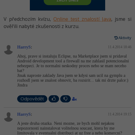
-80%
Vývojář mobilních aplikací
Python
HTML5, CSS3, Bootstrap, SEO
PHP
-80%
Specialista na AI a bigdata
V předchozím kvízu,
Online test znalostí Java
, jsme si
JavaScript
SQL a databáze
ověřili nabyté zkušenosti z kurzu.
JavaScript
-80%
C# Game developer
PHP
Aktivity
Testování a verzování
Python
-80%
Webdesigner
HarryS
C++
:
11.4.2014 18:46
UML a návrhové vzory
HTML / CSS
Ahoj, prave si instaluju Eclipse, na Marketplace jsem si pridaval
-80%
Tester
Android development tool a firewall na me zahlasil potencionalni
Swift
nebezpeci. Je to normalni neskodny proces nebo se mam neceho
React
UML a návrhové vzory
bat?
-80%
Systémový administrátor
Jinak naproste zaklady Java jsem se kdysi sam ucil na gymplu a
Kotlin
rozhodl jsem se znalost obnovit, ba rozsirit... tak mi drzte palce:)
Spring
MySQL/MariaDB
Jindra
-80%
Grafik / UX/UI návrhář
C
ASP.NET MVC
MS-SQL
Odpovědět
3D grafik
VB.NET
Django
SQLite
HarryS
:
11.4.2014 19:15
Projektový manažer
SQL
A jeste druha otazka. Neni mozne, ze bych mohl nejakou
Best practices
nepozornosti nainstalovat volitelnou soucast, ktera by me
-80%
Databázový analytik
Návrh SW
limitovala v eventualni distribuci at uz free a nebo komercni?