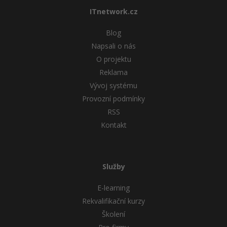
ITnetwork.cz
Windows
Fórum
Blog
Linux
Napsali o nás
O projektu
Sítě
Reklama
Vývoj systému
Kybernetická bezpečnost
Provozní podmínky
RSS
Elektronický podpis
Kontakt
Fórum
Služby
E-learning
Rekvalifikační kurzy
Školení