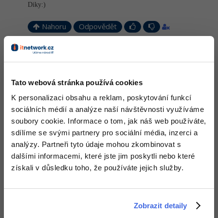
Diky:)
-41%
Copywriter
Algoritmy
Nahoru
Odpovědět
-10%
WordPress specialista
Umělá inteligence (AI)
adder
:
11.4.2014 19:26
SEO specialista
Pro děti
Ahoj, nemáš se čeho bát. Je to ok. V základní verzi jde
doinstalovat všechny pluginy někde v Options. Vygůglíš.
Tato webová stránka používá cookies
Více
Nahoru
Odpovědět
K personalizaci obsahu a reklam, poskytování funkcí
sociálních médií a analýze naší návštěvnosti využíváme
Fórum
soubory cookie. Informace o tom, jak náš web používáte,
sdílíme se svými partnery pro sociální média, inzerci a
Kurzy e-commerce
analýzy. Partneři tyto údaje mohou zkombinovat s
dalšími informacemi, které jste jim poskytli nebo které
Testování softwaru
Kurzy designu
získali v důsledku toho, že používáte jejich služby.
-80%
Datová analýza
HTML/CSS
Příběhy absolventů
-80%
Digitální gramotnost
Blog
Photoshop
Zobrazit detaily